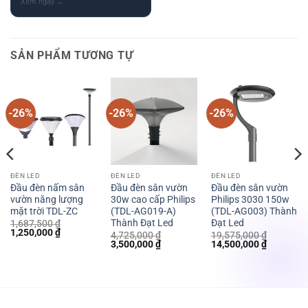
SẢN PHẨM TƯƠNG TỰ
-26%
-26%
-26%
ĐÈN LED
ĐÈN LED
ĐÈN LED
Đầu đèn nấm sân
Đầu đèn sân vườn
Đầu đèn sân vườn
vườn năng lượng
30w cao cấp Philips
Philips 3030 150w
mặt trời TDL-ZC
(TDL-AG019-A)
(TDL-AG003) Thành
Thành Đạt Led
Đạt Led
1,687,500
₫
Giá
Giá
1,250,000
₫
4,725,000
₫
19,575,000
₫
gốc
hiện
Giá
Giá
Giá
Giá
3,500,000
₫
14,500,000
₫
là:
tại
gốc
hiện
gốc
hiện
1,687,500 ₫.
là:
là:
tại
là:
tại
1,250,000 ₫.
4,725,000 ₫.
là:
19,575,000 ₫.
là:
000 ₫.
3,500,000 ₫.
14,500,00