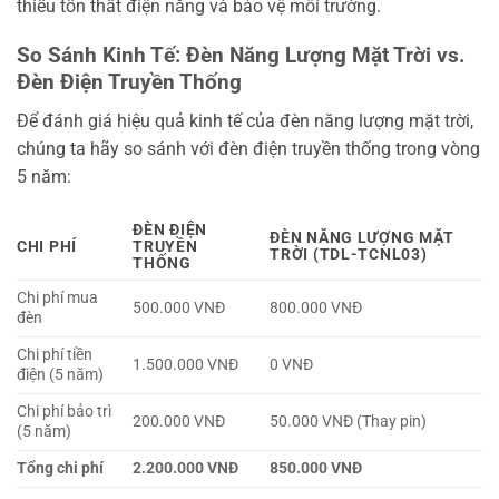
thiểu tổn thất điện năng và bảo vệ môi trường.
So Sánh Kinh Tế: Đèn Năng Lượng Mặt Trời vs.
Đèn Điện Truyền Thống
Để đánh giá hiệu quả kinh tế của đèn năng lượng mặt trời,
chúng ta hãy so sánh với đèn điện truyền thống trong vòng
5 năm:
ĐÈN ĐIỆN
ĐÈN NĂNG LƯỢNG MẶT
CHI PHÍ
TRUYỀN
TRỜI (TDL-TCNL03)
THỐNG
Chi phí mua
500.000 VNĐ
800.000 VNĐ
đèn
Chi phí tiền
1.500.000 VNĐ
0 VNĐ
điện (5 năm)
Chi phí bảo trì
200.000 VNĐ
50.000 VNĐ (Thay pin)
(5 năm)
Tổng chi phí
2.200.000 VNĐ
850.000 VNĐ