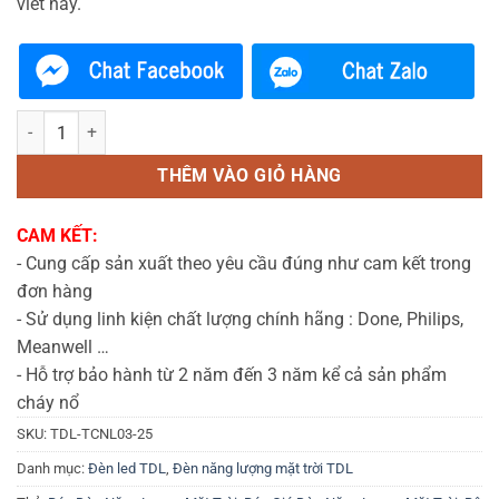
viết này.
Đèn Trang Trí Năng Lượng Mặt Trời 25cm (TDL-TCNL03) Thành Đạt 
THÊM VÀO GIỎ HÀNG
CAM KẾT:
- Cung cấp sản xuất theo yêu cầu đúng như cam kết trong
đơn hàng
- Sử dụng linh kiện chất lượng chính hãng : Done, Philips,
Meanwell …
- Hỗ trợ bảo hành từ 2 năm đến 3 năm kể cả sản phẩm
cháy nổ
SKU:
TDL-TCNL03-25
Danh mục:
Đèn led TDL
,
Đèn năng lượng mặt trời TDL