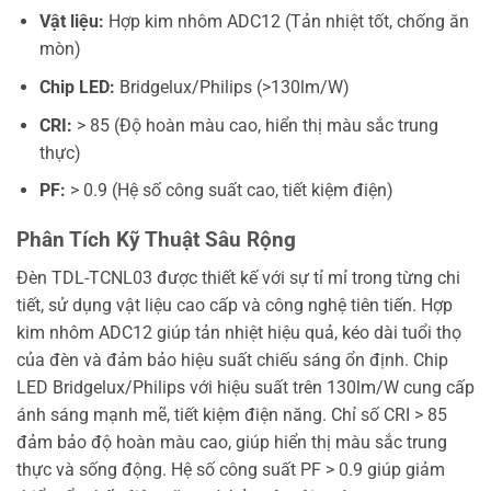
Vật liệu:
Hợp kim nhôm ADC12 (Tản nhiệt tốt, chống ăn
mòn)
Chip LED:
Bridgelux/Philips (>130lm/W)
CRI:
> 85 (Độ hoàn màu cao, hiển thị màu sắc trung
thực)
PF:
> 0.9 (Hệ số công suất cao, tiết kiệm điện)
Phân Tích Kỹ Thuật Sâu Rộng
Đèn TDL-TCNL03 được thiết kế với sự tỉ mỉ trong từng chi
tiết, sử dụng vật liệu cao cấp và công nghệ tiên tiến. Hợp
kim nhôm ADC12 giúp tản nhiệt hiệu quả, kéo dài tuổi thọ
của đèn và đảm bảo hiệu suất chiếu sáng ổn định. Chip
LED Bridgelux/Philips với hiệu suất trên 130lm/W cung cấp
ánh sáng mạnh mẽ, tiết kiệm điện năng. Chỉ số CRI > 85
đảm bảo độ hoàn màu cao, giúp hiển thị màu sắc trung
thực và sống động. Hệ số công suất PF > 0.9 giúp giảm