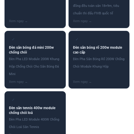
đồng đều toàn sân 18×9m, tiêu
chuẩn thi đấu FIVB quốc tế
✓
✓
Đèn sân bóng đá mini 200w
Đèn sân bóng rổ 200w module
chống chói
cao cấp
Đèn Pha LED Module 200W Khung
Đèn Pha Sân Bóng Rổ 200W Chống
Hộp Chống Chói Cho Sân Bóng Đá
Chói Module Khung Hộp
Mini
✓
Đèn sân tennis 400w module
chống chói loá
Đèn Pha LED Module 400W Chống
Chói Loá Sân Tennis