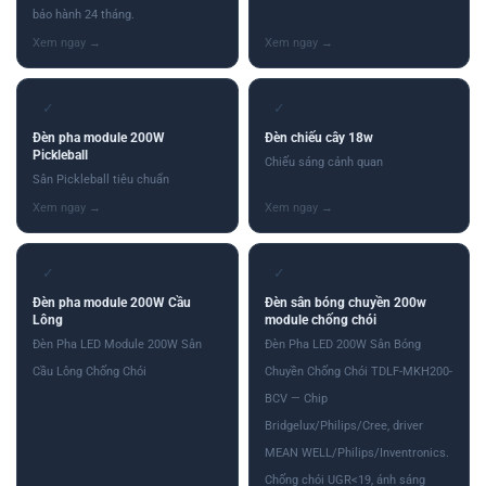
bảo hành 24 tháng.
✓
✓
Đèn pha module 200W
Đèn chiếu cây 18w
Pickleball
Chiếu sáng cảnh quan
Sân Pickleball tiêu chuẩn
✓
✓
Đèn pha module 200W Cầu
Đèn sân bóng chuyền 200w
Lông
module chống chói
Đèn Pha LED Module 200W Sân
Đèn Pha LED 200W Sân Bóng
Cầu Lông Chống Chói
Chuyền Chống Chói TDLF-MKH200-
BCV — Chip
Bridgelux/Philips/Cree, driver
MEAN WELL/Philips/Inventronics.
Chống chói UGR<19, ánh sáng