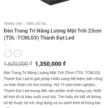
TRANG CHỦ
/
ĐÈN LED TDL
Đèn Trang Trí Năng Lượng Mặt Trời 25cm
(TDL-TCNL03) Thành Đạt Led
Giá
Giá
1,620,000
₫
1,350,000
₫
gốc
hiện
Đèn Trang Trí Năng Lượng Mặt Trời 25cm (TDL-TCNL03)
là:
tại
Thành Đạt Led là giải pháp chiếu sáng tiết kiệm, bền vững
1,620,000 ₫.
là:
và thân thiện với môi trường. Với 15 năm kinh nghiệm,
1,350,000 ₫.
Thành Đạt Led mang đến sản phẩm chất lượng cao, thiết
kế tinh tế và hiệu suất vượt trội. Tìm hiểu chi tiết về thông
số kỹ thuật, lợi ích, ứng dụng và so sánh kinh tế trong bài