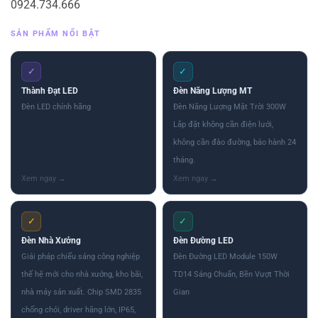
0924.734.666
SẢN PHẨM NỔI BẬT
✓
✓
Thành Đạt LED
Đèn Năng Lượng MT
Đèn LED chính hãng
Đèn Năng Lượng Mặt Trời 300W
Lắp đặt không cần điện lưới,
không cần đào đường, bảo hành 24
tháng.
✓
✓
Đèn Nhà Xưởng
Đèn Đường LED
Giải pháp chiếu sáng công nghiệp
Đèn Đường LED Module 150W
thế hệ mới cho nhà xưởng, kho bãi,
TD14 Sáng Chuẩn, Bền Vượt Thời
nhà máy sản xuất. Chip SMD 2835
Gian
chống chói, driver hãng lớn, IP65,