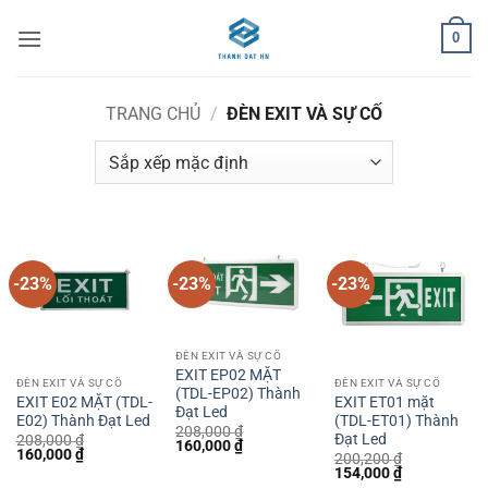
Bỏ
0
qua
nội
dung
TRANG CHỦ
/
ĐÈN EXIT VÀ SỰ CỐ
-23%
-23%
-23%
ĐÈN EXIT VÀ SỰ CỐ
EXIT EP02 MẶT
ĐÈN EXIT VÀ SỰ CỐ
ĐÈN EXIT VÀ SỰ CỐ
(TDL-EP02) Thành
EXIT E02 MẶT (TDL-
EXIT ET01 mặt
Đạt Led
E02) Thành Đạt Led
(TDL-ET01) Thành
208,000
₫
Đạt Led
208,000
₫
Giá
Giá
160,000
₫
Giá
Giá
160,000
₫
gốc
hiện
200,200
₫
gốc
hiện
Giá
Giá
là:
tại
154,000
₫
là:
tại
gốc
hiện
208,000 ₫.
là: