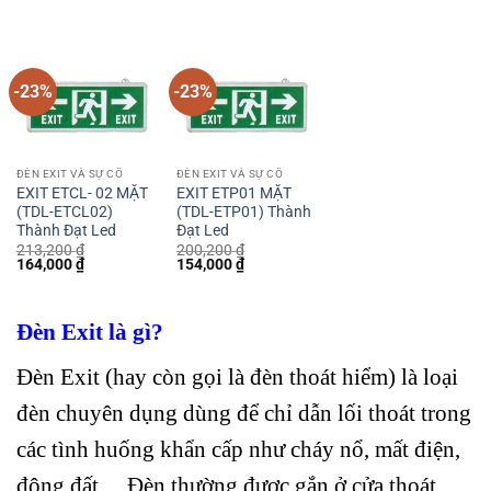
208,000 ₫.
là:
là:
tại
160,000 ₫.
160,000 ₫.
200,200 ₫.
là:
154,000 ₫.
-23%
-23%
ĐÈN EXIT VÀ SỰ CỐ
ĐÈN EXIT VÀ SỰ CỐ
EXIT ETCL- 02 MẶT
EXIT ETP01 MẶT
(TDL-ETCL02)
(TDL-ETP01) Thành
Thành Đạt Led
Đạt Led
213,200
₫
200,200
₫
Giá
Giá
Giá
Giá
164,000
₫
154,000
₫
gốc
hiện
gốc
hiện
là:
tại
là:
tại
213,200 ₫.
là:
200,200 ₫.
là:
164,000 ₫.
154,000 ₫.
Đèn Exit là gì?
Đèn Exit (hay còn gọi là đèn thoát hiểm) là loại
đèn chuyên dụng dùng để chỉ dẫn lối thoát trong
các tình huống khẩn cấp như cháy nổ, mất điện,
động đất… Đèn thường được gắn ở cửa thoát