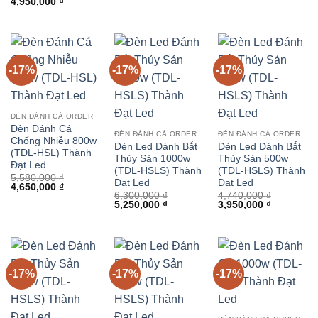
Giá
Giá
4,950,000
₫
là:
tại
là:
tại
gốc
hiện
4,500,000 ₫.
là:
5,100,000 ₫.
là:
là:
tại
3,750,000 ₫.
4,250,000 
5,940,000 ₫.
là:
4,950,000 ₫.
-17%
-17%
-17%
ĐÈN ĐÁNH CÁ ORDER
Đèn Đánh Cá
ĐÈN ĐÁNH CÁ ORDER
ĐÈN ĐÁNH CÁ ORDER
Chống Nhiễu 800w
Đèn Led Đánh Bắt
Đèn Led Đánh Bắt
(TDL-HSL) Thành
Thủy Sản 1000w
Thủy Sản 500w
Đạt Led
(TDL-HSLS) Thành
(TDL-HSLS) Thành
5,580,000
₫
Đạt Led
Đạt Led
Giá
Giá
4,650,000
₫
gốc
hiện
6,300,000
₫
4,740,000
₫
Giá
Giá
Giá
Giá
là:
tại
5,250,000
₫
3,950,000
₫
gốc
hiện
gốc
hiện
5,580,000 ₫.
là:
là:
tại
là:
tại
4,650,000 ₫.
6,300,000 ₫.
là:
4,740,000 ₫.
là:
5,250,000 ₫.
3,950,000 
-17%
-17%
-17%