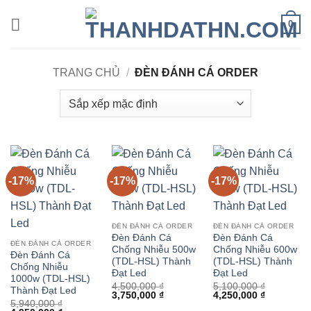
Bỏ
0
qua
nội
dung
TRANG CHỦ
/
ĐÈN ĐÁNH CÁ ORDER
-17%
-17%
-17%
ĐÈN ĐÁNH CÁ ORDER
ĐÈN ĐÁNH CÁ ORDER
Đèn Đánh Cá
Đèn Đánh Cá
ĐÈN ĐÁNH CÁ ORDER
Chống Nhiễu 500w
Chống Nhiễu 600w
Đèn Đánh Cá
(TDL-HSL) Thành
(TDL-HSL) Thành
Chống Nhiễu
Đạt Led
Đạt Led
1000w (TDL-HSL)
4,500,000
₫
5,100,000
₫
Thành Đạt Led
Giá
Giá
Giá
Giá
3,750,000
₫
4,250,000
₫
5,940,000
₫
gốc
hiện
gốc
hiện