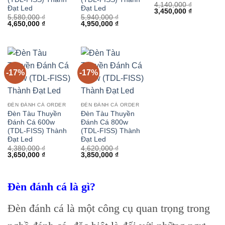
4,140,000
₫
Đạt Led
Đạt Led
Giá
Giá
3,450,000
₫
5,580,000
₫
5,940,000
₫
gốc
hiện
Giá
Giá
Giá
Giá
4,650,000
₫
4,950,000
₫
là:
tại
gốc
hiện
gốc
hiện
4,140,000 ₫.
là:
là:
tại
là:
tại
3,450,000 
5,580,000 ₫.
là:
5,940,000 ₫.
là:
4,650,000 ₫.
4,950,000 ₫.
-17%
-17%
ĐÈN ĐÁNH CÁ ORDER
ĐÈN ĐÁNH CÁ ORDER
Đèn Tàu Thuyền
Đèn Tàu Thuyền
Đánh Cá 600w
Đánh Cá 800w
(TDL-FISS) Thành
(TDL-FISS) Thành
Đạt Led
Đạt Led
4,380,000
₫
4,620,000
₫
Giá
Giá
Giá
Giá
3,650,000
₫
3,850,000
₫
gốc
hiện
gốc
hiện
là:
tại
là:
tại
4,380,000 ₫.
là:
4,620,000 ₫.
là:
3,650,000 ₫.
3,850,000 ₫.
Đèn đánh cá là gì?
Đèn đánh cá là một công cụ quan trọng trong