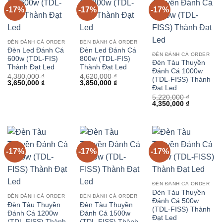
-17%
-17%
-17%
ĐÈN ĐÁNH CÁ ORDER
ĐÈN ĐÁNH CÁ ORDER
Đèn Led Đánh Cá
Đèn Led Đánh Cá
ĐÈN ĐÁNH CÁ ORDER
600w (TDL-FIS)
800w (TDL-FIS)
Đèn Tàu Thuyền
Thành Đạt Led
Thành Đạt Led
Đánh Cá 1000w
4,380,000
₫
4,620,000
₫
(TDL-FISS) Thành
Giá
Giá
Giá
Giá
3,650,000
₫
3,850,000
₫
Đạt Led
gốc
hiện
gốc
hiện
là:
tại
là:
tại
5,220,000
₫
4,380,000 ₫.
là:
4,620,000 ₫.
là:
Giá
Giá
4,350,000
₫
3,650,000 ₫.
3,850,000 ₫.
gốc
hiện
là:
tại
5,220,000 ₫.
là:
4,350,000 
-17%
-17%
-17%
ĐÈN ĐÁNH CÁ ORDER
Đèn Tàu Thuyền
ĐÈN ĐÁNH CÁ ORDER
ĐÈN ĐÁNH CÁ ORDER
Đánh Cá 500w
Đèn Tàu Thuyền
Đèn Tàu Thuyền
(TDL-FISS) Thành
Đánh Cá 1200w
Đánh Cá 1500w
Đạt Led
(TDL-FISS) Thành
(TDL-FISS) Thành