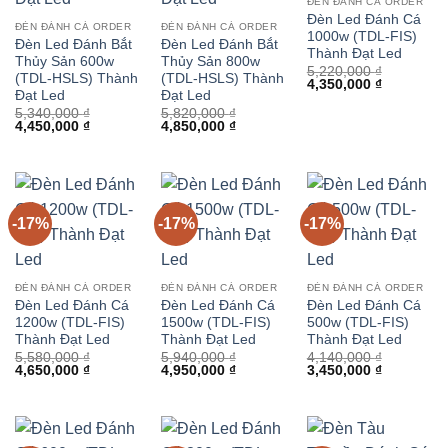
ĐÈN ĐÁNH CÁ ORDER
Đèn Led Đánh Cá
ĐÈN ĐÁNH CÁ ORDER
ĐÈN ĐÁNH CÁ ORDER
1000w (TDL-FIS)
Đèn Led Đánh Bắt
Đèn Led Đánh Bắt
Thành Đạt Led
Thủy Sản 600w
Thủy Sản 800w
5,220,000
₫
(TDL-HSLS) Thành
(TDL-HSLS) Thành
Giá
Giá
4,350,000
₫
Đạt Led
Đạt Led
gốc
hiện
là:
tại
5,340,000
₫
5,820,000
₫
5,220,000 ₫.
là:
Giá
Giá
Giá
Giá
4,450,000
₫
4,850,000
₫
4,350,000 
gốc
hiện
gốc
hiện
là:
tại
là:
tại
5,340,000 ₫.
là:
5,820,000 ₫.
là:
4,450,000 ₫.
4,850,000 ₫.
-17%
-17%
-17%
ĐÈN ĐÁNH CÁ ORDER
ĐÈN ĐÁNH CÁ ORDER
ĐÈN ĐÁNH CÁ ORDER
Đèn Led Đánh Cá
Đèn Led Đánh Cá
Đèn Led Đánh Cá
1200w (TDL-FIS)
1500w (TDL-FIS)
500w (TDL-FIS)
Thành Đạt Led
Thành Đạt Led
Thành Đạt Led
5,580,000
₫
5,940,000
₫
4,140,000
₫
Giá
Giá
Giá
Giá
Giá
Giá
4,650,000
₫
4,950,000
₫
3,450,000
₫
gốc
hiện
gốc
hiện
gốc
hiện
là:
tại
là:
tại
là:
tại
5,580,000 ₫.
là:
5,940,000 ₫.
là:
4,140,000 ₫.
là:
4,650,000 ₫.
4,950,000 ₫.
3,450,000 