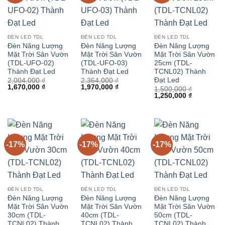
ĐÈN LED TDL
ĐÈN LED TDL
ĐÈN LED TDL
Đèn Năng Lượng
Đèn Năng Lượng
Đèn Năng Lượng
Mặt Trời Sân Vườn
Mặt Trời Sân Vườn
Mặt Trời Sân Vườn
(TDL-UFO-02)
(TDL-UFO-03)
25cm (TDL-
Thành Đạt Led
Thành Đạt Led
TCNL02) Thành
Đạt Led
2,004,000
₫
2,364,000
₫
Giá
Giá
Giá
Giá
1,670,000
₫
1,970,000
₫
1,500,000
₫
gốc
hiện
gốc
hiện
Giá
Giá
1,250,000
₫
là:
tại
là:
tại
gốc
hiện
2,004,000 ₫.
là:
2,364,000 ₫.
là:
là:
tại
1,670,000 ₫.
1,970,000 ₫.
1,500,000 ₫.
là:
1,250,000 
-17%
-17%
-17%
ĐÈN LED TDL
ĐÈN LED TDL
ĐÈN LED TDL
Đèn Năng Lượng
Đèn Năng Lượng
Đèn Năng Lượng
Mặt Trời Sân Vườn
Mặt Trời Sân Vườn
Mặt Trời Sân Vườn
30cm (TDL-
40cm (TDL-
50cm (TDL-
TCNL02) Thành
TCNL02) Thành
TCNL02) Thành