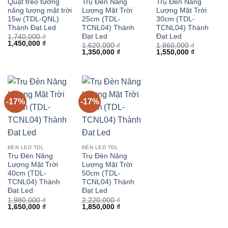
Quạt treo tường
Trụ Đèn Năng
Trụ Đèn Năng
năng lượng mặt trời
Lượng Mặt Trời
Lượng Mặt Trời
15w (TDL-QNL)
25cm (TDL-
30cm (TDL-
Thành Đạt Led
TCNL04) Thành
TCNL04) Thành
Đạt Led
Đạt Led
1,740,000
₫
Giá
Giá
1,450,000
₫
1,620,000
₫
1,860,000
₫
gốc
hiện
Giá
Giá
Giá
Giá
1,350,000
₫
1,550,000
₫
là:
tại
gốc
hiện
gốc
hiện
1,740,000 ₫.
là:
là:
tại
là:
tại
1,450,000 ₫.
1,620,000 ₫.
là:
1,860,000 ₫.
là:
1,350,000 ₫.
1,550,000 
-17%
-17%
ĐÈN LED TDL
ĐÈN LED TDL
Trụ Đèn Năng
Trụ Đèn Năng
Lượng Mặt Trời
Lượng Mặt Trời
40cm (TDL-
50cm (TDL-
TCNL04) Thành
TCNL04) Thành
Đạt Led
Đạt Led
1,980,000
₫
2,220,000
₫
Giá
Giá
Giá
Giá
1,650,000
₫
1,850,000
₫
gốc
hiện
gốc
hiện
là:
tại
là:
tại
1,980,000 ₫.
là:
2,220,000 ₫.
là: