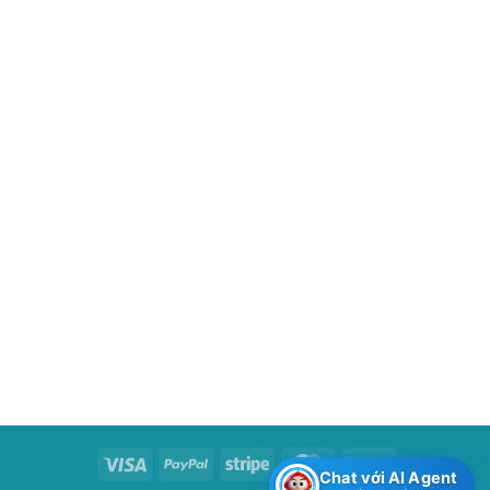
Visa
PayPal
Stripe
MasterCard
Cash
Chat với AI Agent
On