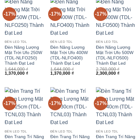
-17%
-17%
-17%
ĐÈN LED TDL
ĐÈN LED TDL
ĐÈN LED TDL
Đèn Năng Lượng
Đèn Năng Lượng
Đèn Năng Lượng
Mặt Trời Ufo 250W
Mặt Trời Ufo 400W
Mặt Trời Ufo 500W
(TDL-NLFO250)
(TDL-NLFO400)
(TDL-NLFO500)
Thành Đạt Led
Thành Đạt Led
Thành Đạt Led
1,644,000
₫
1,644,000
₫
2,760,000
₫
Giá
Giá
Giá
Giá
Giá
Giá
1,370,000
₫
1,370,000
₫
2,300,000
₫
gốc
hiện
gốc
hiện
gốc
hiện
là:
tại
là:
tại
là:
tại
1,644,000 ₫.
là:
1,644,000 ₫.
là:
2,760,000 ₫.
là:
1,370,000 ₫.
1,370,000 ₫.
2,300,000 
-17%
-17%
-17%
ĐÈN LED TDL
ĐÈN LED TDL
ĐÈN LED TDL
Đèn Trang Trí Năng
Đèn Trang Trí Năng
Đèn Trang Trí Năng