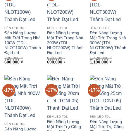
ĐÈN LED TDL
ĐÈN LED TDL
ĐÈN LED TDL
Đèn Năng Lượng
Đèn Năng Lượng
Đèn Năng Lượng
Mặt Trời Trong Nhà
Mặt Trời Trong Nhà
Mặt Trời Trong Nhà
100W (TDL-
200W (TDL-
300W (TDL-
NLOT100W) Thành
NLOT200W) Thành
NLOT300W) Thành
Đạt Led
Đạt Led
Đạt Led
720,000
₫
828,000
₫
1,428,000
₫
Giá
Giá
Giá
Giá
Giá
Giá
600,000
₫
690,000
₫
1,190,000
₫
gốc
hiện
gốc
hiện
gốc
hiện
là:
tại
là:
tại
là:
tại
720,000 ₫.
là:
828,000 ₫.
là:
1,428,000 ₫.
là:
600,000 ₫.
690,000 ₫.
1,190,000 
-17%
-17%
-17%
ĐÈN LED TDL
ĐÈN LED TDL
Đèn Năng Lượng
Đèn Năng Lượng
ĐÈN LED TDL
Mặt Trời Trụ Cổng
Mặt Trời Trụ Cổng
Đèn Năng Lượng