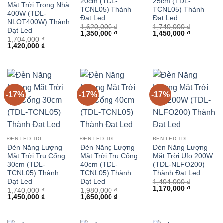
20cm (TDL-
25cm (TDL-
Mặt Trời Trong Nhà
TCNL05) Thành
TCNL05) Thành
400W (TDL-
Đạt Led
Đạt Led
NLOT400W) Thành
1,620,000
₫
1,740,000
₫
Đạt Led
Giá
Giá
Giá
Giá
1,350,000
₫
1,450,000
₫
1,704,000
₫
gốc
hiện
gốc
hiện
Giá
Giá
1,420,000
₫
là:
tại
là:
tại
gốc
hiện
1,620,000 ₫.
là:
1,740,000 ₫.
là:
là:
tại
1,350,000 ₫.
1,450,000 
1,704,000 ₫.
là:
1,420,000 ₫.
-17%
-17%
-17%
ĐÈN LED TDL
ĐÈN LED TDL
ĐÈN LED TDL
Đèn Năng Lượng
Đèn Năng Lượng
Đèn Năng Lượng
Mặt Trời Trụ Cổng
Mặt Trời Trụ Cổng
Mặt Trời Ufo 200W
30cm (TDL-
40cm (TDL-
(TDL-NLFO200)
TCNL05) Thành
TCNL05) Thành
Thành Đạt Led
Đạt Led
Đạt Led
1,404,000
₫
Giá
Giá
1,170,000
₫
1,740,000
₫
1,980,000
₫
gốc
hiện
Giá
Giá
Giá
Giá
1,450,000
₫
1,650,000
₫
là:
tại
gốc
hiện
gốc
hiện
1,404,000 ₫.
là:
là:
tại
là:
tại
1,170,000 
1,740,000 ₫.
là:
1,980,000 ₫.
là:
1,450,000 ₫.
1,650,000 ₫.