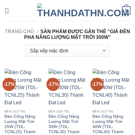
Bỏ
0
qua
nội
dung
TRANG CHỦ
/
SẢN PHẨM ĐƯỢC GẮN THẺ “GIÁ ĐÈN
PHA NĂNG LƯỢNG MẶT TRỜI 300W”
-17%
-17%
-17%
ĐÈN LED TDL
ĐÈN LED TDL
ĐÈN LED TDL
Đèn Cổng Năng
Đèn Cổng Năng
Đèn Cổng Năng
Lượng Mặt Trời
Lượng Mặt Trời
Lượng Mặt Trời
25W (TDL-
30W (TDL-
40W (TDL-
TCNL25) Thành
TCNL30) Thành
TCNL40) Thành