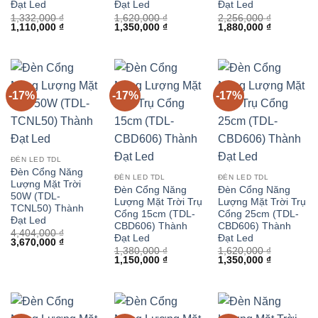
Đạt Led
Đạt Led
Đạt Led
1,332,000
₫
1,620,000
₫
2,256,000
₫
Giá
Giá
Giá
Giá
Giá
Giá
1,110,000
₫
1,350,000
₫
1,880,000
₫
gốc
hiện
gốc
hiện
gốc
hiện
là:
tại
là:
tại
là:
tại
1,332,000 ₫.
là:
1,620,000 ₫.
là:
2,256,000 ₫.
là:
1,110,000 ₫.
1,350,000 ₫.
1,880,000 
-17%
-17%
-17%
ĐÈN LED TDL
Đèn Cổng Năng
ĐÈN LED TDL
ĐÈN LED TDL
Lượng Mặt Trời
Đèn Cổng Năng
Đèn Cổng Năng
50W (TDL-
Lượng Mặt Trời Trụ
Lượng Mặt Trời Trụ
TCNL50) Thành
Cổng 15cm (TDL-
Cổng 25cm (TDL-
Đạt Led
CBD606) Thành
CBD606) Thành
4,404,000
₫
Đạt Led
Đạt Led
Giá
Giá
3,670,000
₫
gốc
hiện
1,380,000
₫
1,620,000
₫
Giá
Giá
Giá
Giá
là:
tại
1,150,000
₫
1,350,000
₫
gốc
hiện
gốc
hiện
4,404,000 ₫.
là:
là:
tại
là:
tại
3,670,000 ₫.
1,380,000 ₫.
là:
1,620,000 ₫.
là:
1,150,000 ₫.
1,350,000 