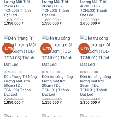
Lượng Mặt Trời
Lượng Mặt Trời
Lượng Mặt Trời
25cm (TDL-
30cm (TDL-
40cm (TDL-
TCNL03) Thành
TCNL03) Thành
TCNL03) Thành
Đạt Led
Đạt Led
Đạt Led
1,620,000
₫
1,860,000
₫
1,980,000
₫
Giá
Giá
Giá
Giá
Giá
Giá
1,350,000
₫
1,550,000
₫
1,650,000
₫
gốc
hiện
gốc
hiện
gốc
hiện
là:
tại
là:
tại
là:
tại
1,620,000 ₫.
là:
1,860,000 ₫.
là:
1,980,000 ₫.
là:
1,350,000 ₫.
1,550,000 ₫.
1,650,000 
-17%
-17%
-17%
ĐÈN LED TDL
ĐÈN LED TDL
ĐÈN LED TDL
Đèn Trang Trí Năng
Đèn trụ cổng năng
Đèn trụ cổng năng
Lượng Mặt Trời
lượng mặt trời
lượng mặt trời
50cm (TDL-
20cm (TDL-
25cm (TDL-
TCNL03) Thành
TCNL01) Thành
TCNL01) Thành
Đạt Led
Đạt Led
Đạt Led
2,220,000
₫
1,380,000
₫
1,620,000
₫
Giá
Giá
Giá
Giá
Giá
Giá
1,850,000
₫
1,150,000
₫
1,350,000
₫
gốc
hiện
gốc
hiện
gốc
hiện
là:
tại
là:
tại
là:
tại
2,220,000 ₫.
là:
1,380,000 ₫.
là:
1,620,000 ₫.
là:
1,850,000 ₫.
1,150,000 ₫.
1,350,000 