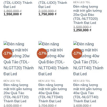
(TDL-LIDO) Thành
(TDL-LIDO) Thành
ĐÈN LED TDL
Đèn năng lượng
Đạt Led
Đạt Led
mặt trời gắn tường
1,860,000
₫
2,100,000
₫
Giá
Giá
Giá
Giá
1,550,000
₫
1,750,000
₫
20w Quả Đào
gốc
hiện
gốc
hiện
(TDL-NLTTD20)
là:
tại
là:
tại
Thành Đạt Led
1,860,000 ₫.
là:
2,100,000 ₫.
là:
1,550,000 ₫.
1,750,000 ₫.
1,500,000
₫
Giá
Giá
1,250,000
₫
gốc
hiện
là:
tại
1,500,000 ₫.
là:
1,250,000 
-17%
-17%
-17%
ĐÈN LED TDL
ĐÈN LED TDL
ĐÈN LED TDL
Đèn năng lượng
Đèn năng lượng
Đèn năng lượng
mặt trời gắn tường
mặt trời gắn tường
mặt trời gắn tường
20w Quả Táo
40w Quả Đào
40w Quả Táo
(TDL-NLGTT20)
(TDL-NLTTD40)
(TDL-NLGTT40)
Thành Đạt Led
Thành Đạt Led
Thành Đạt Led
1,500,000
₫
1,704,000
₫
1,608,000
₫