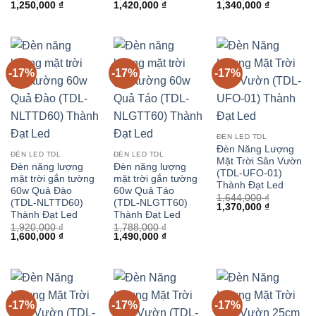
Giá
Giá
Giá
Giá
Giá
Giá
1,250,000
₫
1,420,000
₫
1,340,000
₫
gốc
hiện
gốc
hiện
gốc
hiện
là:
tại
là:
tại
là:
tại
1,500,000 ₫.
là:
1,704,000 ₫.
là:
1,608,000 ₫.
là:
1,250,000 ₫.
1,420,000 ₫.
1,340,000 
-17%
-17%
-17%
ĐÈN LED TDL
Đèn Năng Lượng
ĐÈN LED TDL
ĐÈN LED TDL
Mặt Trời Sân Vườn
Đèn năng lượng
Đèn năng lượng
(TDL-UFO-01)
mặt trời gắn tường
mặt trời gắn tường
Thành Đạt Led
60w Quả Đào
60w Quả Táo
1,644,000
₫
(TDL-NLTTD60)
(TDL-NLGTT60)
Giá
Giá
1,370,000
₫
Thành Đạt Led
Thành Đạt Led
gốc
hiện
là:
tại
1,920,000
₫
1,788,000
₫
1,644,000 ₫.
là:
Giá
Giá
Giá
Giá
1,600,000
₫
1,490,000
₫
1,370,000 
gốc
hiện
gốc
hiện
là:
tại
là:
tại
1,920,000 ₫.
là:
1,788,000 ₫.
là:
1,600,000 ₫.
1,490,000 ₫.
-17%
-17%
-17%