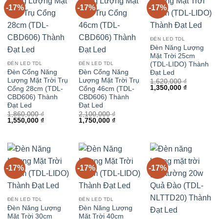
-17%
-17%
-17%
ĐÈN LED TDL
Đèn Năng Lượng
Mặt Trời 25cm
(TDL-LIDO) Thành
ĐÈN LED TDL
ĐÈN LED TDL
Đèn Cổng Năng
Đèn Cổng Năng
Đạt Led
Lượng Mặt Trời Trụ
Lượng Mặt Trời Trụ
1,620,000
₫
Giá
Giá
1,350,000
₫
Cổng 28cm (TDL-
Cổng 46cm (TDL-
gốc
hiện
CBD606) Thành
CBD606) Thành
là:
tại
Đạt Led
Đạt Led
1,620,000 ₫.
là:
1,350,000 
1,860,000
₫
2,100,000
₫
Giá
Giá
Giá
Giá
1,550,000
₫
1,750,000
₫
gốc
hiện
gốc
hiện
là:
tại
là:
tại
1,860,000 ₫.
là:
2,100,000 ₫.
là:
1,550,000 ₫.
1,750,000 ₫.
-17%
-17%
-17%
ĐÈN LED TDL
ĐÈN LED TDL
Đèn Năng Lượng
Đèn Năng Lượng
Mặt Trời 30cm
Mặt Trời 40cm