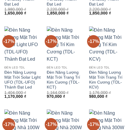
Đạt Led
Đạt Led
Đạt Led
1,980,000
₫
2,220,000
₫
2,220,000
₫
Giá
Giá
Giá
Giá
Giá
Giá
1,650,000
₫
1,850,000
₫
1,850,000
₫
gốc
hiện
gốc
hiện
gốc
hiện
là:
tại
là:
tại
là:
tại
1,980,000 ₫.
là:
2,220,000 ₫.
là:
2,220,000 ₫.
là:
1,650,000 ₫.
1,850,000 ₫.
1,850,000 
-17%
-17%
-17%
ĐÈN LED TDL
ĐÈN LED TDL
ĐÈN LED TDL
Đèn Năng Lượng
Đèn Năng Lượng
Đèn Năng Lượng
Mặt Trời Solar Light
Mặt Trời Trang Trí
Mặt Trời Trang Trí
UFO (TDL-UFO)
Kim Cương (TDL-
Kim Cương (TDL-
Thành Đạt Led
KCT)
KCV)
1,404,000
₫
1,164,000
₫
1,176,000
₫
Giá
Giá
Giá
Giá
Giá
Giá
1,170,000
₫
970,000
₫
980,000
₫
gốc
hiện
gốc
hiện
gốc
hiện
là:
tại
là:
tại
là:
tại
1,404,000 ₫.
là:
1,164,000 ₫.
là:
1,176,000 ₫.
là:
1,170,000 ₫.
970,000 ₫.
980,000 ₫.
-17%
-17%
-17%