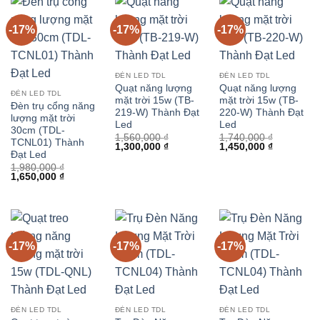
-17%
-17%
-17%
ĐÈN LED TDL
ĐÈN LED TDL
Quạt năng lượng
Quạt năng lượng
ĐÈN LED TDL
mặt trời 15w (TB-
mặt trời 15w (TB-
Đèn trụ cổng năng
219-W) Thành Đạt
220-W) Thành Đạt
lượng mặt trời
Led
Led
30cm (TDL-
1,560,000
₫
1,740,000
₫
TCNL01) Thành
Giá
Giá
Giá
Giá
1,300,000
₫
1,450,000
₫
Đạt Led
gốc
hiện
gốc
hiện
là:
tại
là:
tại
1,980,000
₫
1,560,000 ₫.
là:
1,740,000 ₫.
là:
Giá
Giá
1,650,000
₫
1,300,000 ₫.
1,450,000 
gốc
hiện
là:
tại
1,980,000 ₫.
là:
1,650,000 ₫.
-17%
-17%
-17%
ĐÈN LED TDL
ĐÈN LED TDL
ĐÈN LED TDL