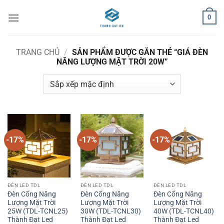
Bỏ
0
qua
nội
dung
TRANG CHỦ
/
SẢN PHẨM ĐƯỢC GẮN THẺ “GIÁ ĐÈN
NĂNG LƯỢNG MẶT TRỜI 20W”
-17%
-17%
-17%
ĐÈN LED TDL
ĐÈN LED TDL
ĐÈN LED TDL
Đèn Cổng Năng
Đèn Cổng Năng
Đèn Cổng Năng
Lượng Mặt Trời
Lượng Mặt Trời
Lượng Mặt Trời
25W (TDL-TCNL25)
30W (TDL-TCNL30)
40W (TDL-TCNL40)
Thành Đạt Led
Thành Đạt Led
Thành Đạt Led