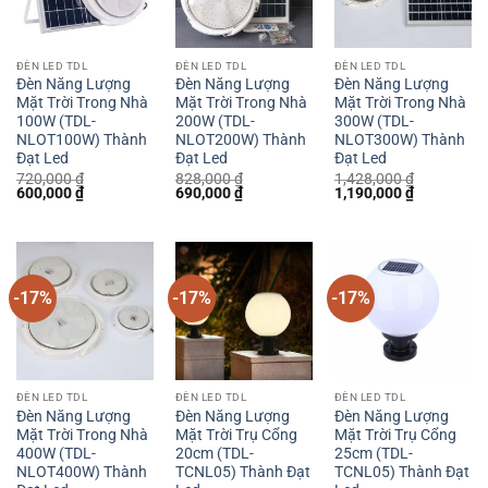
ĐÈN LED TDL
ĐÈN LED TDL
ĐÈN LED TDL
Đèn Năng Lượng
Đèn Năng Lượng
Đèn Năng Lượng
Mặt Trời Trong Nhà
Mặt Trời Trong Nhà
Mặt Trời Trong Nhà
100W (TDL-
200W (TDL-
300W (TDL-
NLOT100W) Thành
NLOT200W) Thành
NLOT300W) Thành
Đạt Led
Đạt Led
Đạt Led
720,000
₫
828,000
₫
1,428,000
₫
Giá
Giá
Giá
Giá
Giá
Giá
600,000
₫
690,000
₫
1,190,000
₫
gốc
hiện
gốc
hiện
gốc
hiện
là:
tại
là:
tại
là:
tại
720,000 ₫.
là:
828,000 ₫.
là:
1,428,000 ₫.
là:
600,000 ₫.
690,000 ₫.
1,190,000 
-17%
-17%
-17%
ĐÈN LED TDL
ĐÈN LED TDL
ĐÈN LED TDL
Đèn Năng Lượng
Đèn Năng Lượng
Đèn Năng Lượng
Mặt Trời Trong Nhà
Mặt Trời Trụ Cổng
Mặt Trời Trụ Cổng
400W (TDL-
20cm (TDL-
25cm (TDL-
NLOT400W) Thành
TCNL05) Thành Đạt
TCNL05) Thành Đạt