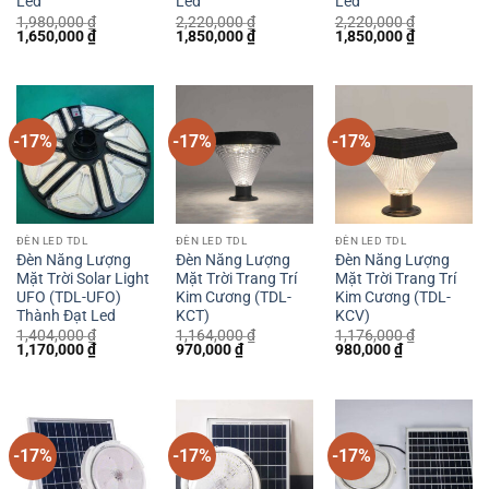
Led
Led
Led
1,980,000
₫
2,220,000
₫
2,220,000
₫
Giá
Giá
Giá
Giá
Giá
Giá
1,650,000
₫
1,850,000
₫
1,850,000
₫
gốc
hiện
gốc
hiện
gốc
hiện
là:
tại
là:
tại
là:
tại
1,980,000 ₫.
là:
2,220,000 ₫.
là:
2,220,000 ₫.
là:
1,650,000 ₫.
1,850,000 ₫.
1,850,000 
-17%
-17%
-17%
ĐÈN LED TDL
ĐÈN LED TDL
ĐÈN LED TDL
Đèn Năng Lượng
Đèn Năng Lượng
Đèn Năng Lượng
Mặt Trời Solar Light
Mặt Trời Trang Trí
Mặt Trời Trang Trí
UFO (TDL-UFO)
Kim Cương (TDL-
Kim Cương (TDL-
Thành Đạt Led
KCT)
KCV)
1,404,000
₫
1,164,000
₫
1,176,000
₫
Giá
Giá
Giá
Giá
Giá
Giá
1,170,000
₫
970,000
₫
980,000
₫
gốc
hiện
gốc
hiện
gốc
hiện
là:
tại
là:
tại
là:
tại
1,404,000 ₫.
là:
1,164,000 ₫.
là:
1,176,000 ₫.
là:
1,170,000 ₫.
970,000 ₫.
980,000 ₫.
-17%
-17%
-17%