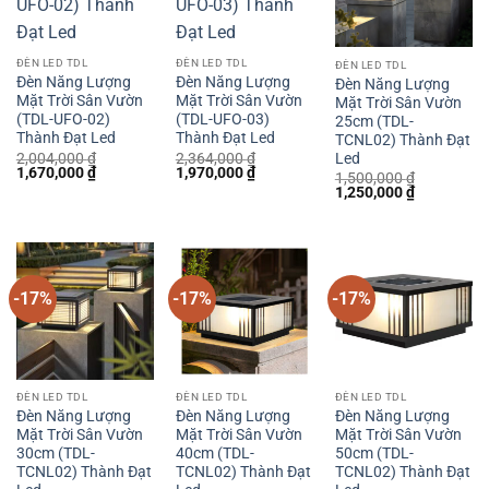
ĐÈN LED TDL
ĐÈN LED TDL
ĐÈN LED TDL
Đèn Năng Lượng
Đèn Năng Lượng
Đèn Năng Lượng
Mặt Trời Sân Vườn
Mặt Trời Sân Vườn
Mặt Trời Sân Vườn
(TDL-UFO-02)
(TDL-UFO-03)
25cm (TDL-
Thành Đạt Led
Thành Đạt Led
TCNL02) Thành Đạt
2,004,000
₫
2,364,000
₫
Led
Giá
Giá
Giá
Giá
1,670,000
₫
1,970,000
₫
1,500,000
₫
gốc
hiện
gốc
hiện
Giá
Giá
1,250,000
₫
là:
tại
là:
tại
gốc
hiện
2,004,000 ₫.
là:
2,364,000 ₫.
là:
là:
tại
1,670,000 ₫.
1,970,000 ₫.
1,500,000 ₫.
là:
1,250,000 
-17%
-17%
-17%
ĐÈN LED TDL
ĐÈN LED TDL
ĐÈN LED TDL
Đèn Năng Lượng
Đèn Năng Lượng
Đèn Năng Lượng
Mặt Trời Sân Vườn
Mặt Trời Sân Vườn
Mặt Trời Sân Vườn
30cm (TDL-
40cm (TDL-
50cm (TDL-
TCNL02) Thành Đạt
TCNL02) Thành Đạt
TCNL02) Thành Đạt