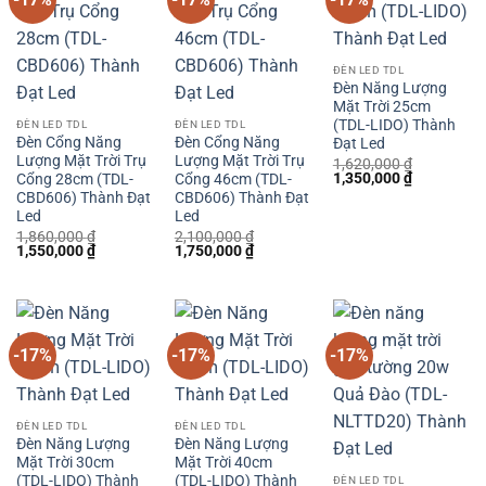
ĐÈN LED TDL
Đèn Năng Lượng
Mặt Trời 25cm
(TDL-LIDO) Thành
ĐÈN LED TDL
ĐÈN LED TDL
Đèn Cổng Năng
Đèn Cổng Năng
Đạt Led
Lượng Mặt Trời Trụ
Lượng Mặt Trời Trụ
1,620,000
₫
Giá
Giá
1,350,000
₫
Cổng 28cm (TDL-
Cổng 46cm (TDL-
gốc
hiện
CBD606) Thành Đạt
CBD606) Thành Đạt
là:
tại
Led
Led
1,620,000 ₫.
là:
1,350,000 
1,860,000
₫
2,100,000
₫
Giá
Giá
Giá
Giá
1,550,000
₫
1,750,000
₫
gốc
hiện
gốc
hiện
là:
tại
là:
tại
1,860,000 ₫.
là:
2,100,000 ₫.
là:
1,550,000 ₫.
1,750,000 ₫.
-17%
-17%
-17%
ĐÈN LED TDL
ĐÈN LED TDL
Đèn Năng Lượng
Đèn Năng Lượng
Mặt Trời 30cm
Mặt Trời 40cm
(TDL-LIDO) Thành
(TDL-LIDO) Thành
ĐÈN LED TDL