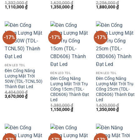
1,332,000
₫
1,620,000
₫
2,256,000
₫
Giá
Giá
Giá
Giá
Giá
Giá
1,110,000
₫
1,350,000
₫
1,880,000
₫
gốc
hiện
gốc
hiện
gốc
hiện
là:
tại
là:
tại
là:
tại
1,332,000 ₫.
là:
1,620,000 ₫.
là:
2,256,000 ₫.
là:
1,110,000 ₫.
1,350,000 ₫.
1,880,000 
-17%
-17%
-17%
ĐÈN LED TDL
Đèn Cổng Năng
ĐÈN LED TDL
ĐÈN LED TDL
Lượng Mặt Trời
Đèn Cổng Năng
Đèn Cổng Năng
50W (TDL-TCNL50)
Lượng Mặt Trời Trụ
Lượng Mặt Trời Trụ
Thành Đạt Led
Cổng 15cm (TDL-
Cổng 25cm (TDL-
4,404,000
₫
CBD606) Thành Đạt
CBD606) Thành Đạt
Giá
Giá
3,670,000
₫
Led
Led
gốc
hiện
là:
tại
1,380,000
₫
1,620,000
₫
4,404,000 ₫.
là:
Giá
Giá
Giá
Giá
1,150,000
₫
1,350,000
₫
3,670,000 ₫.
gốc
hiện
gốc
hiện
là:
tại
là:
tại
1,380,000 ₫.
là:
1,620,000 ₫.
là:
1,150,000 ₫.
1,350,000 
-17%
-17%
-17%