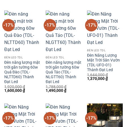
gốc
hiện
gốc
hiện
gốc
hiện
là:
tại
là:
tại
là:
tại
1,500,000 ₫.
là:
1,704,000 ₫.
là:
1,608,000 ₫.
là:
1,250,000 ₫.
1,420,000 ₫.
1,340,000 
-17%
-17%
-17%
ĐÈN LED TDL
Đèn Năng Lượng
ĐÈN LED TDL
ĐÈN LED TDL
Mặt Trời Sân Vườn
Đèn năng lượng mặt
Đèn năng lượng mặt
(TDL-UFO-01)
trời gắn tường 60w
trời gắn tường 60w
Thành Đạt Led
Quả Đào (TDL-
Quả Táo (TDL-
1,644,000
₫
NLTTD60) Thành
NLGTT60) Thành
Giá
Giá
1,370,000
₫
Đạt Led
Đạt Led
gốc
hiện
là:
tại
1,920,000
₫
1,788,000
₫
1,644,000 ₫.
là:
Giá
Giá
Giá
Giá
1,600,000
₫
1,490,000
₫
1,370,000 
gốc
hiện
gốc
hiện
là:
tại
là:
tại
1,920,000 ₫.
là:
1,788,000 ₫.
là:
1,600,000 ₫.
1,490,000 ₫.
-17%
-17%
-17%