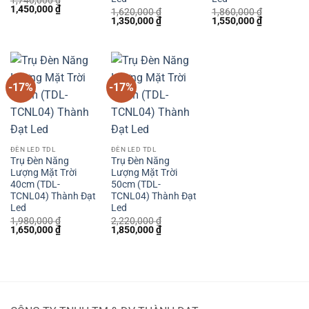
Giá
Giá
1,450,000
₫
1,620,000
₫
1,860,000
₫
gốc
hiện
Giá
Giá
Giá
Giá
1,350,000
₫
1,550,000
₫
là:
tại
gốc
hiện
gốc
hiện
1,740,000 ₫.
là:
là:
tại
là:
tại
1,450,000 ₫.
1,620,000 ₫.
là:
1,860,000 ₫.
là:
1,350,000 ₫.
1,550,000 
-17%
-17%
ĐÈN LED TDL
ĐÈN LED TDL
Trụ Đèn Năng
Trụ Đèn Năng
Lượng Mặt Trời
Lượng Mặt Trời
40cm (TDL-
50cm (TDL-
TCNL04) Thành Đạt
TCNL04) Thành Đạt
Led
Led
1,980,000
₫
2,220,000
₫
Giá
Giá
Giá
Giá
1,650,000
₫
1,850,000
₫
gốc
hiện
gốc
hiện
là:
tại
là:
tại
1,980,000 ₫.
là:
2,220,000 ₫.
là:
1,650,000 ₫.
1,850,000 ₫.