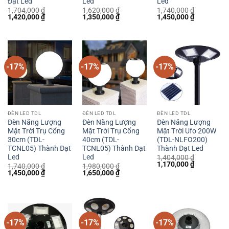
Đạt Led
Led
Led
1,704,000
₫
1,620,000
₫
1,740,000
₫
Giá
Giá
Giá
Giá
Giá
Giá
1,420,000
₫
1,350,000
₫
1,450,000
₫
gốc
hiện
gốc
hiện
gốc
hiện
là:
tại
là:
tại
là:
tại
1,704,000 ₫.
là:
1,620,000 ₫.
là:
1,740,000 ₫.
là:
1,420,000 ₫.
1,350,000 ₫.
1,450,000 
-17%
-17%
-17%
ĐÈN LED TDL
ĐÈN LED TDL
ĐÈN LED TDL
Đèn Năng Lượng
Đèn Năng Lượng
Đèn Năng Lượng
Mặt Trời Trụ Cổng
Mặt Trời Trụ Cổng
Mặt Trời Ufo 200W
30cm (TDL-
40cm (TDL-
(TDL-NLFO200)
TCNL05) Thành Đạt
TCNL05) Thành Đạt
Thành Đạt Led
Led
Led
1,404,000
₫
Giá
Giá
1,170,000
₫
1,740,000
₫
1,980,000
₫
gốc
hiện
Giá
Giá
Giá
Giá
1,450,000
₫
1,650,000
₫
là:
tại
gốc
hiện
gốc
hiện
1,404,000 ₫.
là:
là:
tại
là:
tại
1,170,000 
1,740,000 ₫.
là:
1,980,000 ₫.
là:
1,450,000 ₫.
1,650,000 ₫.
-17%
-17%
-17%