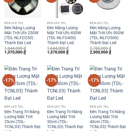
ĐÈN LED TDL
ĐÈN LED TDL
ĐÈN LED TDL
Đèn Năng Lượng
Đèn Năng Lượng
Đèn Năng Lượng
Mặt Trời Ufo 250W
Mặt Trời Ufo 400W
Mặt Trời Ufo 500W
(TDL-NLFO250)
(TDL-NLFO400)
(TDL-NLFO500)
Thành Đạt Led
Thành Đạt Led
Thành Đạt Led
1,644,000
₫
1,644,000
₫
2,760,000
₫
Giá
Giá
Giá
Giá
Giá
Giá
1,370,000
₫
1,370,000
₫
2,300,000
₫
gốc
hiện
gốc
hiện
gốc
hiện
là:
tại
là:
tại
là:
tại
1,644,000 ₫.
là:
1,644,000 ₫.
là:
2,760,000 ₫.
là:
1,370,000 ₫.
1,370,000 ₫.
2,300,000 
-17%
-17%
-17%
ĐÈN LED TDL
ĐÈN LED TDL
ĐÈN LED TDL
Đèn Trang Trí Năng
Đèn Trang Trí Năng
Đèn Trang Trí Năng
Lượng Mặt Trời
Lượng Mặt Trời
Lượng Mặt Trời
25cm (TDL-
30cm (TDL-
40cm (TDL-
TCNL03) Thành Đạt
TCNL03) Thành Đạt
TCNL03) Thành Đạt