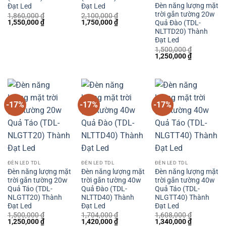
Đèn năng lượng mặt
Đạt Led
Đạt Led
trời gắn tường 20w
1,860,000
₫
2,100,000
₫
Giá
Giá
Giá
Giá
1,550,000
₫
1,750,000
₫
Quả Đào (TDL-
gốc
hiện
gốc
hiện
NLTTD20) Thành
là:
tại
là:
tại
Đạt Led
1,860,000 ₫.
là:
2,100,000 ₫.
là:
1,550,000 ₫.
1,750,000 ₫.
1,500,000
₫
Giá
Giá
1,250,000
₫
gốc
hiện
là:
tại
1,500,000 ₫.
là:
1,250,000 
-17%
-17%
-17%
ĐÈN LED TDL
ĐÈN LED TDL
ĐÈN LED TDL
Đèn năng lượng mặt
Đèn năng lượng mặt
Đèn năng lượng mặt
trời gắn tường 20w
trời gắn tường 40w
trời gắn tường 40w
Quả Táo (TDL-
Quả Đào (TDL-
Quả Táo (TDL-
NLGTT20) Thành
NLTTD40) Thành
NLGTT40) Thành
Đạt Led
Đạt Led
Đạt Led
1,500,000
₫
1,704,000
₫
1,608,000
₫
Giá
Giá
Giá
Giá
Giá
Giá
1,250,000
₫
1,420,000
₫
1,340,000
₫