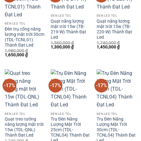
ĐÈN LED TDL
ĐÈN LED TDL
Quạt năng lượng
Quạt năng lượng
ĐÈN LED TDL
mặt trời 15w (TB-
mặt trời 15w (TB-
Đèn trụ cổng năng
219-W) Thành Đạt
220-W) Thành Đạt
lượng mặt trời 30cm
Led
Led
(TDL-TCNL01)
1,560,000
₫
1,740,000
₫
Thành Đạt Led
Giá
Giá
Giá
Giá
1,300,000
₫
1,450,000
₫
1,980,000
₫
gốc
hiện
gốc
hiện
Giá
Giá
1,650,000
₫
là:
tại
là:
tại
gốc
hiện
1,560,000 ₫.
là:
1,740,000 ₫.
là:
là:
tại
1,300,000 ₫.
1,450,000 
1,980,000 ₫.
là:
1,650,000 ₫.
-17%
-17%
-17%
ĐÈN LED TDL
ĐÈN LED TDL
ĐÈN LED TDL
Quạt treo tường
Trụ Đèn Năng
Trụ Đèn Năng
năng lượng mặt trời
Lượng Mặt Trời
Lượng Mặt Trời
15w (TDL-QNL)
25cm (TDL-
30cm (TDL-
Thành Đạt Led
TCNL04) Thành Đạt
TCNL04) Thành Đạt
Led
Led
1,740,000
₫