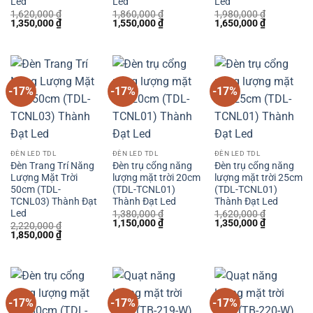
Led
Led
Led
1,620,000
₫
1,860,000
₫
1,980,000
₫
Giá
Giá
Giá
Giá
Giá
Giá
1,350,000
₫
1,550,000
₫
1,650,000
₫
gốc
hiện
gốc
hiện
gốc
hiện
là:
tại
là:
tại
là:
tại
1,620,000 ₫.
là:
1,860,000 ₫.
là:
1,980,000 ₫.
là:
1,350,000 ₫.
1,550,000 ₫.
1,650,000 
-17%
-17%
-17%
ĐÈN LED TDL
ĐÈN LED TDL
ĐÈN LED TDL
Đèn Trang Trí Năng
Đèn trụ cổng năng
Đèn trụ cổng năng
Lượng Mặt Trời
lượng mặt trời 20cm
lượng mặt trời 25cm
50cm (TDL-
(TDL-TCNL01)
(TDL-TCNL01)
TCNL03) Thành Đạt
Thành Đạt Led
Thành Đạt Led
Led
1,380,000
₫
1,620,000
₫
Giá
Giá
Giá
Giá
1,150,000
₫
1,350,000
₫
2,220,000
₫
gốc
hiện
gốc
hiện
Giá
Giá
1,850,000
₫
là:
tại
là:
tại
gốc
hiện
1,380,000 ₫.
là:
1,620,000 ₫.
là:
là:
tại
1,150,000 ₫.
1,350,000 
2,220,000 ₫.
là:
1,850,000 ₫.
-17%
-17%
-17%