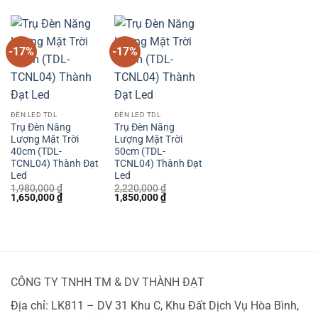
1,450,000 ₫.
1,620,000 ₫.
là:
1,860,000 ₫.
là:
1,350,000 ₫.
1,550,000 
-17%
-17%
ĐÈN LED TDL
ĐÈN LED TDL
Trụ Đèn Năng
Trụ Đèn Năng
Lượng Mặt Trời
Lượng Mặt Trời
40cm (TDL-
50cm (TDL-
TCNL04) Thành Đạt
TCNL04) Thành Đạt
Led
Led
1,980,000
₫
2,220,000
₫
Giá
Giá
Giá
Giá
1,650,000
₫
1,850,000
₫
gốc
hiện
gốc
hiện
là:
tại
là:
tại
1,980,000 ₫.
là:
2,220,000 ₫.
là:
1,650,000 ₫.
1,850,000 ₫.
CÔNG TY TNHH TM & DV THÀNH ĐẠT
Địa chỉ: LK811 – DV 31 Khu C, Khu Đất Dịch Vụ Hòa Bình,