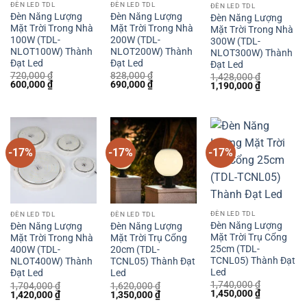
ĐÈN LED TDL
ĐÈN LED TDL
ĐÈN LED TDL
Đèn Năng Lượng
Đèn Năng Lượng
Đèn Năng Lượng
Mặt Trời Trong Nhà
Mặt Trời Trong Nhà
Mặt Trời Trong Nhà
100W (TDL-
200W (TDL-
300W (TDL-
NLOT100W) Thành
NLOT200W) Thành
NLOT300W) Thành
Đạt Led
Đạt Led
Đạt Led
720,000
₫
828,000
₫
1,428,000
₫
Giá
Giá
Giá
Giá
600,000
₫
690,000
₫
Giá
Giá
1,190,000
₫
gốc
hiện
gốc
hiện
gốc
hiện
là:
tại
là:
tại
là:
tại
720,000 ₫.
là:
828,000 ₫.
là:
1,428,000 ₫.
là:
600,000 ₫.
690,000 ₫.
1,190,000 
-17%
-17%
-17%
ĐÈN LED TDL
ĐÈN LED TDL
ĐÈN LED TDL
Đèn Năng Lượng
Đèn Năng Lượng
Đèn Năng Lượng
Mặt Trời Trụ Cổng
Mặt Trời Trong Nhà
Mặt Trời Trụ Cổng
25cm (TDL-
400W (TDL-
20cm (TDL-
TCNL05) Thành Đạt
NLOT400W) Thành
TCNL05) Thành Đạt
Led
Đạt Led
Led
1,740,000
₫
1,704,000
₫
1,620,000
₫
Giá
Giá
1,450,000
₫
Giá
Giá
Giá
Giá
1,420,000
₫
1,350,000
₫
gốc
hiện
gốc
hiện
gốc
hiện