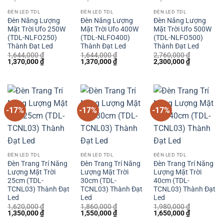
ĐÈN LED TDL
ĐÈN LED TDL
ĐÈN LED TDL
Đèn Năng Lượng
Đèn Năng Lượng
Đèn Năng Lượng
Mặt Trời Ufo 250W
Mặt Trời Ufo 400W
Mặt Trời Ufo 500W
(TDL-NLFO250)
(TDL-NLFO400)
(TDL-NLFO500)
Thành Đạt Led
Thành Đạt Led
Thành Đạt Led
1,644,000
₫
1,644,000
₫
2,760,000
₫
Giá
Giá
Giá
Giá
Giá
Giá
1,370,000
₫
1,370,000
₫
2,300,000
₫
gốc
hiện
gốc
hiện
gốc
hiện
là:
tại
là:
tại
là:
tại
1,644,000 ₫.
là:
1,644,000 ₫.
là:
2,760,000 ₫.
là:
1,370,000 ₫.
1,370,000 ₫.
2,300,000 
-17%
-17%
-17%
ĐÈN LED TDL
ĐÈN LED TDL
ĐÈN LED TDL
Đèn Trang Trí Năng
Đèn Trang Trí Năng
Đèn Trang Trí Năng
Lượng Mặt Trời
Lượng Mặt Trời
Lượng Mặt Trời
25cm (TDL-
30cm (TDL-
40cm (TDL-
TCNL03) Thành Đạt
TCNL03) Thành Đạt
TCNL03) Thành Đạt
Led
Led
Led
1,620,000
₫
1,860,000
₫
1,980,000
₫
Giá
Giá
Giá
Giá
Giá
Giá
1,350,000
₫
1,550,000
₫
1,650,000
₫
gốc
hiện
gốc
hiện
gốc
hiện