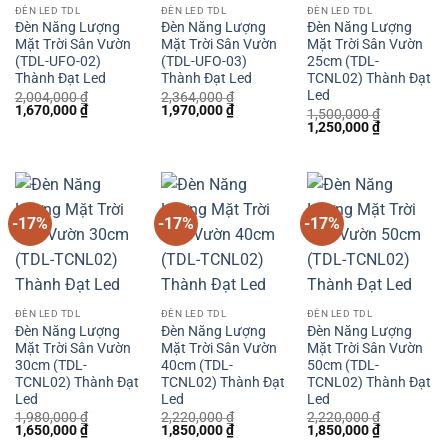
ĐÈN LED TDL
ĐÈN LED TDL
ĐÈN LED TDL
Đèn Năng Lượng
Đèn Năng Lượng
Đèn Năng Lượng
Mặt Trời Sân Vườn
Mặt Trời Sân Vườn
Mặt Trời Sân Vườn
(TDL-UFO-02)
(TDL-UFO-03)
25cm (TDL-
Thành Đạt Led
Thành Đạt Led
TCNL02) Thành Đạt
Led
2,004,000
₫
2,364,000
₫
Giá
Giá
Giá
Giá
1,670,000
₫
1,970,000
₫
1,500,000
₫
gốc
hiện
gốc
hiện
Giá
Giá
1,250,000
₫
là:
tại
là:
tại
gốc
hiện
2,004,000 ₫.
là:
2,364,000 ₫.
là:
là:
tại
1,670,000 ₫.
1,970,000 ₫.
1,500,000 ₫.
là:
1,250,000 
-17%
-17%
-17%
ĐÈN LED TDL
ĐÈN LED TDL
ĐÈN LED TDL
Đèn Năng Lượng
Đèn Năng Lượng
Đèn Năng Lượng
Mặt Trời Sân Vườn
Mặt Trời Sân Vườn
Mặt Trời Sân Vườn
30cm (TDL-
40cm (TDL-
50cm (TDL-
TCNL02) Thành Đạt
TCNL02) Thành Đạt
TCNL02) Thành Đạt
Led
Led
Led
1,980,000
₫
2,220,000
₫
2,220,000
₫
Giá
Giá
Giá
Giá
Giá
Giá
1,650,000
₫
1,850,000
₫
1,850,000
₫
gốc
hiện
gốc
hiện
gốc
hiện