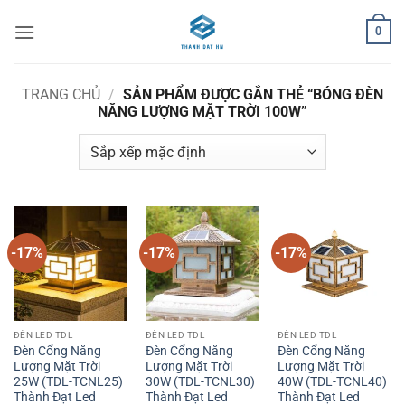
Bỏ
0
qua
nội
dung
TRANG CHỦ
/
SẢN PHẨM ĐƯỢC GẮN THẺ “BÓNG ĐÈN
NĂNG LƯỢNG MẶT TRỜI 100W”
-17%
-17%
-17%
ĐÈN LED TDL
ĐÈN LED TDL
ĐÈN LED TDL
Đèn Cổng Năng
Đèn Cổng Năng
Đèn Cổng Năng
Lượng Mặt Trời
Lượng Mặt Trời
Lượng Mặt Trời
25W (TDL-TCNL25)
30W (TDL-TCNL30)
40W (TDL-TCNL40)
Thành Đạt Led
Thành Đạt Led
Thành Đạt Led