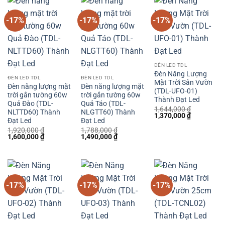
-17%
-17%
-17%
ĐÈN LED TDL
Đèn Năng Lượng
ĐÈN LED TDL
ĐÈN LED TDL
Mặt Trời Sân Vườn
Đèn năng lượng mặt
Đèn năng lượng mặt
(TDL-UFO-01)
trời gắn tường 60w
trời gắn tường 60w
Thành Đạt Led
Quả Đào (TDL-
Quả Táo (TDL-
1,644,000
₫
NLTTD60) Thành
NLGTT60) Thành
Giá
Giá
1,370,000
₫
Đạt Led
Đạt Led
gốc
hiện
là:
tại
1,920,000
₫
1,788,000
₫
1,644,000 ₫.
là:
Giá
Giá
Giá
Giá
1,600,000
₫
1,490,000
₫
1,370,000 
gốc
hiện
gốc
hiện
là:
tại
là:
tại
1,920,000 ₫.
là:
1,788,000 ₫.
là:
1,600,000 ₫.
1,490,000 ₫.
-17%
-17%
-17%