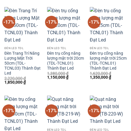
là:
tại
là:
tại
là:
tại
1,620,000 ₫.
là:
1,860,000 ₫.
là:
1,980,000 ₫.
là:
1,350,000 ₫.
1,550,000 ₫.
1,650,000 
-17%
-17%
-17%
ĐÈN LED TDL
ĐÈN LED TDL
ĐÈN LED TDL
Đèn Trang Trí Năng
Đèn trụ cổng năng
Đèn trụ cổng năng
Lượng Mặt Trời
lượng mặt trời 20cm
lượng mặt trời 25cm
50cm (TDL-
(TDL-TCNL01)
(TDL-TCNL01)
TCNL03) Thành Đạt
Thành Đạt Led
Thành Đạt Led
Led
1,380,000
₫
1,620,000
₫
Giá
Giá
Giá
Giá
1,150,000
₫
1,350,000
₫
2,220,000
₫
gốc
hiện
gốc
hiện
Giá
Giá
1,850,000
₫
là:
tại
là:
tại
gốc
hiện
1,380,000 ₫.
là:
1,620,000 ₫.
là:
là:
tại
1,150,000 ₫.
1,350,000 
2,220,000 ₫.
là:
1,850,000 ₫.
-17%
-17%
-17%
ĐÈN LED TDL
ĐÈN LED TDL