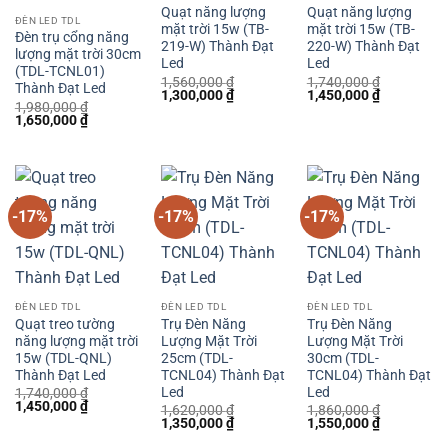
Quạt năng lượng
Quạt năng lượng
ĐÈN LED TDL
mặt trời 15w (TB-
mặt trời 15w (TB-
Đèn trụ cổng năng
219-W) Thành Đạt
220-W) Thành Đạt
lượng mặt trời 30cm
Led
Led
(TDL-TCNL01)
1,560,000
₫
1,740,000
₫
Thành Đạt Led
Giá
Giá
Giá
Giá
1,300,000
₫
1,450,000
₫
1,980,000
₫
gốc
hiện
gốc
hiện
Giá
Giá
1,650,000
₫
là:
tại
là:
tại
gốc
hiện
1,560,000 ₫.
là:
1,740,000 ₫.
là:
là:
tại
1,300,000 ₫.
1,450,000 
1,980,000 ₫.
là:
1,650,000 ₫.
-17%
-17%
-17%
ĐÈN LED TDL
ĐÈN LED TDL
ĐÈN LED TDL
Quạt treo tường
Trụ Đèn Năng
Trụ Đèn Năng
năng lượng mặt trời
Lượng Mặt Trời
Lượng Mặt Trời
15w (TDL-QNL)
25cm (TDL-
30cm (TDL-
Thành Đạt Led
TCNL04) Thành Đạt
TCNL04) Thành Đạt
Led
Led
1,740,000
₫
Giá
Giá
1,450,000
₫
1,620,000
₫
1,860,000
₫
gốc
hiện
Giá
Giá
Giá
Giá
1,350,000
₫
1,550,000
₫
là:
tại
gốc
hiện
gốc
hiện
1,740,000 ₫.
là:
là:
tại
là:
tại