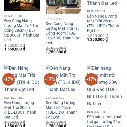
ĐÈN LED TDL
Đèn Năng Lượng
ĐÈN LED TDL
ĐÈN LED TDL
Đèn Cổng Năng
Mặt Trời 25cm
Đèn Cổng Năng
Lượng Mặt Trời Trụ
(TDL-LIDO) Thành
Lượng Mặt Trời Trụ
Cổng 28cm (TDL-
Đạt Led
Cổng 46cm (TDL-
CBD606) Thành Đạt
1,620,000
₫
CBD606) Thành Đạt
Giá
Giá
1,350,000
₫
Led
gốc
hiện
Led
1,860,000
₫
là:
tại
2,100,000
₫
Giá
Giá
1,550,000
₫
1,620,000 ₫.
là:
Giá
Giá
1,750,000
₫
gốc
hiện
1,350,000 
gốc
hiện
là:
tại
là:
tại
1,860,000 ₫.
là:
2,100,000 ₫.
là:
1,550,000 ₫.
1,750,000 ₫.
-17%
-17%
-17%
ĐÈN LED TDL
ĐÈN LED TDL
Đèn Năng Lượng
Đèn Năng Lượng
Mặt Trời 30cm
Mặt Trời 40cm
(TDL-LIDO) Thành
(TDL-LIDO) Thành
ĐÈN LED TDL
Đèn năng lượng mặt
Đạt Led
Đạt Led
trời gắn tường 20w
1,860,000
₫
2,100,000
₫
Giá
Giá
Giá
Giá
1,550,000
₫
1,750,000
₫
Quả Đào (TDL-