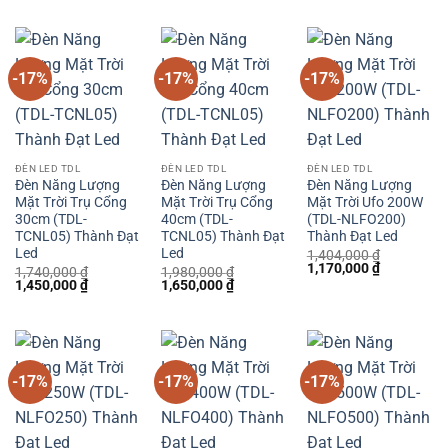
là:
tại
là:
tại
là:
tại
1,740,000 ₫.
là:
1,704,000 ₫.
là:
1,620,000 ₫.
là:
1,450,000 
1,420,000 ₫.
1,350,000 ₫.
-17%
-17%
-17%
ĐÈN LED TDL
ĐÈN LED TDL
ĐÈN LED TDL
Đèn Năng Lượng
Đèn Năng Lượng
Đèn Năng Lượng
Mặt Trời Trụ Cổng
Mặt Trời Trụ Cổng
Mặt Trời Ufo 200W
30cm (TDL-
40cm (TDL-
(TDL-NLFO200)
TCNL05) Thành Đạt
TCNL05) Thành Đạt
Thành Đạt Led
Led
Led
1,404,000
₫
Giá
Giá
1,170,000
₫
1,740,000
₫
1,980,000
₫
gốc
hiện
Giá
Giá
Giá
Giá
1,450,000
₫
1,650,000
₫
là:
tại
gốc
hiện
gốc
hiện
1,404,000 ₫.
là:
là:
tại
là:
tại
1,170,000 
1,740,000 ₫.
là:
1,980,000 ₫.
là:
1,450,000 ₫.
1,650,000 ₫.
-17%
-17%
-17%