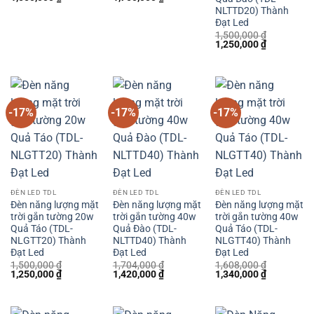
gốc
hiện
gốc
hiện
NLTTD20) Thành
là:
tại
là:
tại
Đạt Led
1,860,000 ₫.
là:
2,100,000 ₫.
là:
1,550,000 ₫.
1,750,000 ₫.
1,500,000
₫
Giá
Giá
1,250,000
₫
gốc
hiện
là:
tại
1,500,000 ₫.
là:
1,250,000 
-17%
-17%
-17%
ĐÈN LED TDL
ĐÈN LED TDL
ĐÈN LED TDL
Đèn năng lượng mặt
Đèn năng lượng mặt
Đèn năng lượng mặt
trời gắn tường 20w
trời gắn tường 40w
trời gắn tường 40w
Quả Táo (TDL-
Quả Đào (TDL-
Quả Táo (TDL-
NLGTT20) Thành
NLTTD40) Thành
NLGTT40) Thành
Đạt Led
Đạt Led
Đạt Led
1,500,000
₫
1,704,000
₫
1,608,000
₫
Giá
Giá
Giá
Giá
Giá
Giá
1,250,000
₫
1,420,000
₫
1,340,000
₫
gốc
hiện
gốc
hiện
gốc
hiện
là:
tại
là:
tại
là:
tại
1,500,000 ₫.
là:
1,704,000 ₫.
là:
1,608,000 ₫.
là:
1,250,000 ₫.
1,420,000 ₫.
1,340,000 