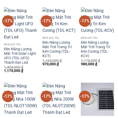
là:
tại
là:
tại
là:
tại
1,980,000 ₫.
là:
2,220,000 ₫.
là:
2,220,000 ₫.
là:
1,650,000 ₫.
1,850,000 ₫.
1,850,000 
-17%
-17%
-17%
ĐÈN LED TDL
ĐÈN LED TDL
Đèn Năng Lượng
Đèn Năng Lượng
ĐÈN LED TDL
Mặt Trời Trang Trí
Mặt Trời Trang Trí
Đèn Năng Lượng
Kim Cương (TDL-
Kim Cương (TDL-
Mặt Trời Solar Light
KCT)
KCV)
UFO (TDL-UFO)
1,164,000
₫
1,176,000
₫
Thành Đạt Led
Giá
Giá
Giá
Giá
970,000
₫
980,000
₫
1,404,000
₫
gốc
hiện
gốc
hiện
Giá
Giá
1,170,000
₫
là:
tại
là:
tại
gốc
hiện
1,164,000 ₫.
là:
1,176,000 ₫.
là:
là:
tại
970,000 ₫.
980,000 ₫.
1,404,000 ₫.
là:
1,170,000 ₫.
-17%
-17%
-17%