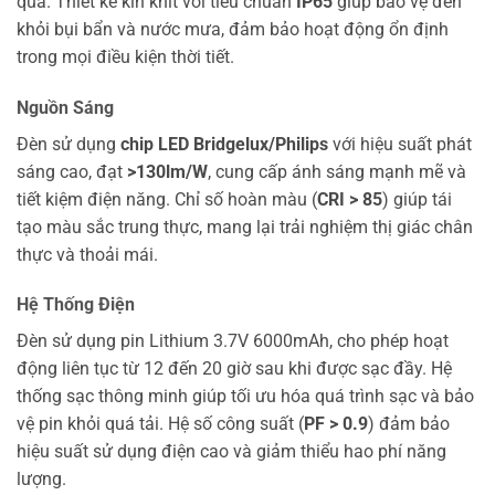
quả. Thiết kế kín khít với tiêu chuẩn
IP65
giúp bảo vệ đèn
khỏi bụi bẩn và nước mưa, đảm bảo hoạt động ổn định
trong mọi điều kiện thời tiết.
Nguồn Sáng
Đèn sử dụng
chip LED Bridgelux/Philips
với hiệu suất phát
sáng cao, đạt
>130lm/W
, cung cấp ánh sáng mạnh mẽ và
tiết kiệm điện năng. Chỉ số hoàn màu (
CRI > 85
) giúp tái
tạo màu sắc trung thực, mang lại trải nghiệm thị giác chân
thực và thoải mái.
Hệ Thống Điện
Đèn sử dụng pin Lithium 3.7V 6000mAh, cho phép hoạt
động liên tục từ 12 đến 20 giờ sau khi được sạc đầy. Hệ
thống sạc thông minh giúp tối ưu hóa quá trình sạc và bảo
vệ pin khỏi quá tải. Hệ số công suất (
PF > 0.9
) đảm bảo
hiệu suất sử dụng điện cao và giảm thiểu hao phí năng
lượng.