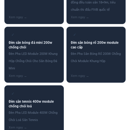
đồng đều toàn sân 18×9m, tiêu
chuẩn thi đấu FIVB quốc tế
✓
✓
Đèn sân bóng đá mini 200w
Đèn sân bóng rổ 200w module
chống chói
cao cấp
Đèn Pha LED Module 200W Khung
Đèn Pha Sân Bóng Rổ 200W Chống
Hộp Chống Chói Cho Sân Bóng Đá
Chói Module Khung Hộp
Mini
✓
Đèn sân tennis 400w module
chống chói loá
Đèn Pha LED Module 400W Chống
Chói Loá Sân Tennis