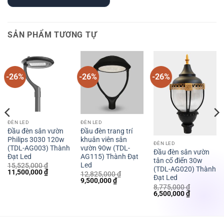
SẢN PHẨM TƯƠNG TỰ
-26%
-26%
-26%
ĐÈN LED
ĐÈN LED
Đầu đèn sân vườn
Đầu đèn trang trí
Philips 3030 120w
khuân viên sân
ĐÈN LED
(TDL-AG003) Thành
vườn 90w (TDL-
Đầu đèn sân vườn
Đạt Led
AG115) Thành Đạt
tân cổ điển 30w
Led
15,525,000
₫
(TDL-AG020) Thành
Giá
Giá
11,500,000
₫
12,825,000
₫
Đạt Led
gốc
hiện
Giá
Giá
9,500,000
₫
là:
tại
gốc
hiện
8,775,000
₫
15,525,000 ₫.
là:
Giá
Giá
là:
tại
6,500,000
₫
 ₫.
11,500,000 ₫.
gốc
hiện
12,825,000 ₫.
là:
là:
tại
9,500,000 ₫.
8,775,000 ₫.
là:
6,500,000 