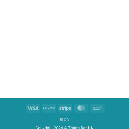
Visa
PayPal
Stripe
MasterCard
Cash
On
BLOG
Delivery
Copyright 2026 ©
Thành Đạt HN