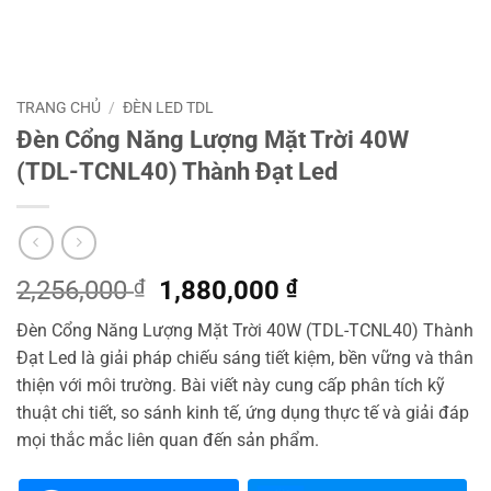
TRANG CHỦ
/
ĐÈN LED TDL
Đèn Cổng Năng Lượng Mặt Trời 40W
(TDL-TCNL40) Thành Đạt Led
Giá
Giá
2,256,000
₫
1,880,000
₫
gốc
hiện
Đèn Cổng Năng Lượng Mặt Trời 40W (TDL-TCNL40) Thành
là:
tại
Đạt Led là giải pháp chiếu sáng tiết kiệm, bền vững và thân
2,256,000 ₫.
là:
thiện với môi trường. Bài viết này cung cấp phân tích kỹ
1,880,000 ₫.
thuật chi tiết, so sánh kinh tế, ứng dụng thực tế và giải đáp
mọi thắc mắc liên quan đến sản phẩm.