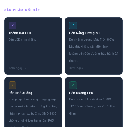
SẢN PHẨM NỔI BẬT
✓
✓
Thành Đạt LED
Đèn Năng Lượng MT
Đèn LED chính hãng
Đèn Năng Lượng Mặt Trời 300W
Lắp đặt không cần điện lưới,
không cần đào đường, bảo hành 24
tháng.
✓
✓
Đèn Nhà Xưởng
Đèn Đường LED
Giải pháp chiếu sáng công nghiệp
Đèn Đường LED Module 150W
thế hệ mới cho nhà xưởng, kho bãi,
TD14 Sáng Chuẩn, Bền Vượt Thời
nhà máy sản xuất. Chip SMD 2835
Gian
chống chói, driver hãng lớn, IP65,