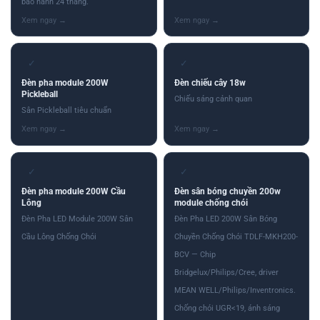
bảo hành 24 tháng.
✓
✓
Đèn pha module 200W
Đèn chiếu cây 18w
Pickleball
Chiếu sáng cảnh quan
Sân Pickleball tiêu chuẩn
✓
✓
Đèn pha module 200W Cầu
Đèn sân bóng chuyền 200w
Lông
module chống chói
Đèn Pha LED Module 200W Sân
Đèn Pha LED 200W Sân Bóng
Cầu Lông Chống Chói
Chuyền Chống Chói TDLF-MKH200-
BCV — Chip
Bridgelux/Philips/Cree, driver
MEAN WELL/Philips/Inventronics.
Chống chói UGR<19, ánh sáng