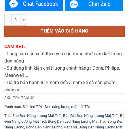
Đèn Cổng Năng Lượng Mặt Trời 40W (TDL-TCNL40) Thành Đạt Led s
THÊM VÀO GIỎ HÀNG
CAM KẾT:
- Cung cấp sản xuất theo yêu cầu đúng như cam kết trong
đơn hàng
- Sử dụng linh kiện chất lượng chính hãng : Done, Philips,
Meanwell …
- Hỗ trợ bảo hành từ 2 năm đến 3 năm kể cả sản phẩm
cháy nổ
SKU:
TDL-TCNL40
Danh mục:
Đèn led TDL
,
Đèn năng lượng mặt trời TDL
Thẻ:
Bán Đèn Năng Lượng Mặt Trời
,
Báo Giá Đèn Năng Lượng Mặt Trời
,
Bộ
Đèn Năng Lượng Mặt Trời
,
Bóng Đèn Led Năng Lượng Mặt Trời
,
Bóng Đèn
Năng Lượng
,
Bóng Đèn Năng Lượng Mặt Trời
,
Bóng Đèn Năng Lượng Mặt