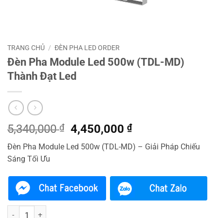
TRANG CHỦ
/
ĐÈN PHA LED ORDER
Đèn Pha Module Led 500w (TDL-MD)
Thành Đạt Led
Giá
Giá
5,340,000
₫
4,450,000
₫
gốc
hiện
Đèn Pha Module Led 500w (TDL-MD) – Giải Pháp Chiếu
là:
tại
Sáng Tối Ưu
5,340,000 ₫.
là:
4,450,000 ₫.
Đèn Pha Module Led 500w (TDL-MD) Thành Đạt Led số lượng