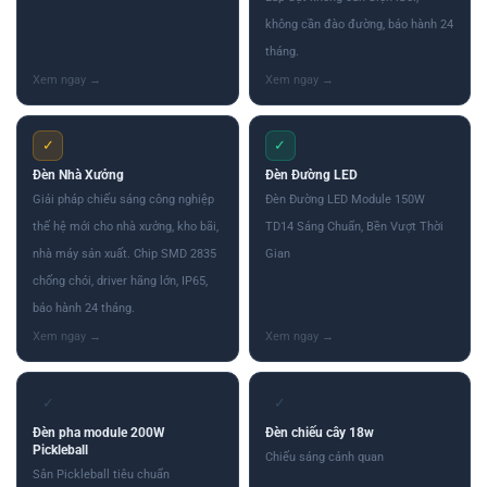
không cần đào đường, bảo hành 24
tháng.
✓
✓
Đèn Nhà Xưởng
Đèn Đường LED
Giải pháp chiếu sáng công nghiệp
Đèn Đường LED Module 150W
thế hệ mới cho nhà xưởng, kho bãi,
TD14 Sáng Chuẩn, Bền Vượt Thời
nhà máy sản xuất. Chip SMD 2835
Gian
chống chói, driver hãng lớn, IP65,
bảo hành 24 tháng.
✓
✓
Đèn pha module 200W
Đèn chiếu cây 18w
Pickleball
Chiếu sáng cảnh quan
Sân Pickleball tiêu chuẩn