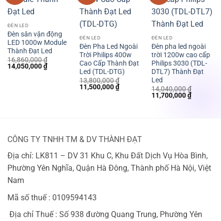
ĐÈN LED
Đèn sân vận động
ĐÈN LED
ĐÈN LED
LED 1000w Module
Đèn Pha Led Ngoài
Đèn pha led ngoài
Thành Đạt Led
Trời Philips 400w
trời 1200w cao cấp
16,860,000
₫
Cao Cấp Thành Đạt
Philips 3030 (TDL-
Giá
Giá
14,050,000
₫
Led (TDL-DTG)
DTL7) Thành Đạt
gốc
hiện
là:
tại
Led
13,800,000
₫
16,860,000 ₫.
là:
Giá
Giá
11,500,000
₫
14,040,000
₫
14,050,000 ₫.
gốc
hiện
Giá
Giá
11,700,000
₫
là:
tại
gốc
hiện
13,800,000 ₫.
là:
là:
tại
11,500,000 ₫.
14,040,000 ₫.
là:
11,700,00
CÔNG TY TNHH TM & DV THÀNH ĐẠT
Địa chỉ: LK811 – DV 31 Khu C, Khu Đất Dịch Vụ Hòa Bình,
Phường Yên Nghĩa, Quận Hà Đông, Thành phố Hà Nội, Việt
Nam
Mã số thuế : 0109594143
Địa chỉ Thuế : Số 938 đường Quang Trung, Phường Yên