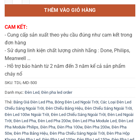
THÊM VÀO GIỎ HÀNG
CAM KẾT:
- Cung cấp sản xuất theo yêu cầu đúng như cam kết trong
đơn hàng
- Sử dụng linh kiện chất lượng chính hãng : Done, Philips,
Meanwell …
- Hỗ trợ bảo hành từ 2 năm đến 3 năm kể cả sản phẩm
cháy nổ
SKU:
TDL-MD-500
Danh mục:
Đèn Led
,
Đèn pha led order
Thẻ:
Bảng Giá Đèn Led Pha
,
Bóng Đèn Led Ngoài Trời
,
Các Loại Đèn Led
Chiếu Sáng Ngoài Trời
,
Đèn Chiếu Bảng Hiệu
,
Đèn Chiếu Sáng Ngoài Trời
,
Đèn Led 100w Ngoài Trời
,
Đèn Led Chiếu Sáng Ngoài Trời
,
Đèn Led Ngoài
Trời
,
Đèn Led Pha
,
Đèn Led Pha 200w
,
Đèn Led Pha Module Led
,
Đèn Led
Pha Module Philips
,
Đèn Pha
,
Đèn Pha 100w
,
Đèn Pha 200w
,
Đèn Pha
50w
,
Đèn Pha Bảng Hiệu
,
Đèn Pha Chiếu Sáng Ngoài Trời
,
Đèn Pha Hộp
Khung
,
Đèn Pha Led
,
Đèn Pha Led 100w
,
Đèn Pha Led 150w
,
Đèn Pha Led