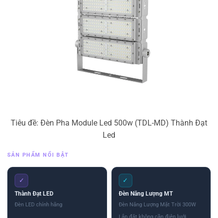
Tiêu đề: Đèn Pha Module Led 500w (TDL-MD) Thành Đạt
Led
SẢN PHẨM NỔI BẬT
✓
✓
Thành Đạt LED
Đèn Năng Lượng MT
Đèn LED chính hãng
Đèn Năng Lượng Mặt Trời 300W
Lắp đặt không cần điện lưới,