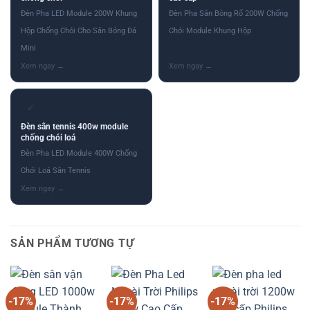
Đèn Pha LED Module 200W Khung
Đèn Pha Sân Bóng Rổ 200W Chống
Hộp Chống Chói Cho Sân Bóng Đá
Chói Module Khung Hộp
Mini
✓
Đèn sân tennis 400w module
chống chói loá
Đèn Pha LED Module 400W Chống
Chói Loá Sân Tennis
SẢN PHẨM TƯƠNG TỰ
-17%
-17%
-17%