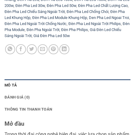
200w
,
Đèn Pha Led 30w
,
Đèn Pha Led 50w
,
Đèn Pha Led Chất Lượng Cao
,
Đèn Pha Led Chiếu Sáng Ngoài Trời
,
Đèn Pha Led Chống Chói
,
Đèn Pha
Led Khung Hộp
,
Đèn Pha Led Module Khung Hộp
,
Den Pha Led Ngoai Troi
,
Đèn Pha Led Ngoài Trời Chống Nước
,
Đèn Pha Led Ngoài Trời Philips
,
Đèn
Pha Module
,
Đèn Pha Ngoài Trời
,
Đèn Pha Philips
,
Giá Đèn Led Chiếu
Sáng Ngoài Trời
,
Giá Đèn Pha Led 50w
MÔ TẢ
ĐÁNH GIÁ (0)
THÔNG TIN THANH TOÁN
Mở đầu
Trong thời đại công nghệ hiện đại, việc lựa chọn sản phẩm