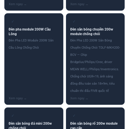
✓
✓
Đèn pha module 200W Cầu
Đèn sân bóng chuyền 200w
Lông
module chống chói
Đèn Pha LED Module 200W Sân
Đèn Pha LED 200W Sân Bóng
Cầu Lông Chống Chói
Chuyền Chống Chói TDLF-MKH200-
BCV — Chip
Bridgelux/Philips/Cree, driver
MEAN WELL/Philips/Inventronics.
Chống chói UGR<19, ánh sáng
đồng đều toàn sân 18×9m, tiêu
chuẩn thi đấu FIVB quốc tế
✓
✓
Đèn sân bóng đá mini 200w
Đèn sân bóng rổ 200w module
chống chói
cao cấp