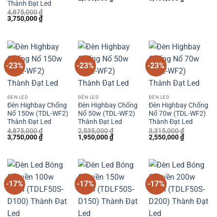
Thành Đạt Led
gốc
hiện
gốc
hiện
là:
tại
là:
tại
4,875,000
₫
3,835,000 ₫.
là:
4,485,000 ₫.
là:
Giá
Giá
3,750,000
₫
2,950,000 ₫.
3,450,000 
gốc
hiện
là:
tại
4,875,000 ₫.
là:
3,750,000 ₫.
-23%
-23%
-23%
ĐÈN LED
ĐÈN LED
ĐÈN LED
Đèn Highbay Chống
Đèn Highbay Chống
Đèn Highbay Chống
Nổ 150w (TDL-WF2)
Nổ 50w (TDL-WF2)
Nổ 70w (TDL-WF2)
Thành Đạt Led
Thành Đạt Led
Thành Đạt Led
4,875,000
₫
2,535,000
₫
3,315,000
₫
Giá
Giá
Giá
Giá
Giá
Giá
3,750,000
₫
1,950,000
₫
2,550,000
₫
gốc
hiện
gốc
hiện
gốc
hiện
là:
tại
là:
tại
là:
tại
4,875,000 ₫.
là:
2,535,000 ₫.
là:
3,315,000 ₫.
là:
3,750,000 ₫.
1,950,000 ₫.
2,550,000 
-17%
-17%
-17%