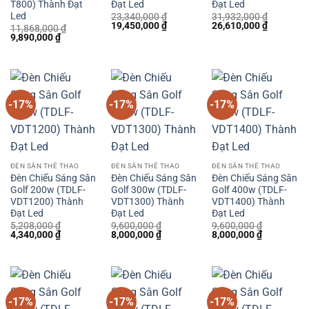
T800) Thành Đạt
Đạt Led
Đạt Led
Led
23,340,000
₫
31,932,000
₫
Giá
Giá
Giá
Giá
19,450,000
₫
26,610,000
₫
11,868,000
₫
gốc
hiện
gốc
hiện
Giá
Giá
9,890,000
₫
là:
tại
là:
tại
gốc
hiện
23,340,000 ₫.
là:
31,932,000 ₫.
là:
là:
tại
19,450,000 ₫.
26,610,00
11,868,000 ₫.
là:
9,890,000 ₫.
-17%
-17%
-17%
ĐÈN SÂN THỂ THAO
ĐÈN SÂN THỂ THAO
ĐÈN SÂN THỂ THAO
Đèn Chiếu Sáng Sân
Đèn Chiếu Sáng Sân
Đèn Chiếu Sáng Sân
Golf 200w (TDLF-
Golf 300w (TDLF-
Golf 400w (TDLF-
VDT1200) Thành
VDT1300) Thành
VDT1400) Thành
Đạt Led
Đạt Led
Đạt Led
5,208,000
₫
9,600,000
₫
9,600,000
₫
Giá
Giá
Giá
Giá
Giá
Giá
4,340,000
₫
8,000,000
₫
8,000,000
₫
gốc
hiện
gốc
hiện
gốc
hiện
là:
tại
là:
tại
là:
tại
5,208,000 ₫.
là:
9,600,000 ₫.
là:
9,600,000 ₫.
là:
4,340,000 ₫.
8,000,000 ₫.
8,000,000 
-17%
-17%
-17%