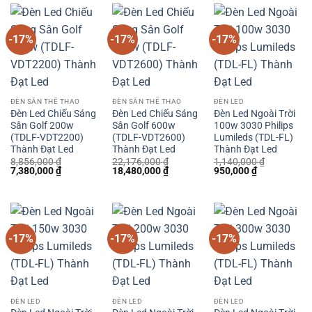
350,000 ₫.
400,000 ₫.
27,300,00
-17%
-17%
-17%
ĐÈN SÂN THỂ THAO
ĐÈN SÂN THỂ THAO
ĐÈN LED
Đèn Led Chiếu Sáng
Đèn Led Chiếu Sáng
Đèn Led Ngoài Trời
Sân Golf 200w
Sân Golf 600w
100w 3030 Philips
(TDLF-VDT2200)
(TDLF-VDT2600)
Lumileds (TDL-FL)
Thành Đạt Led
Thành Đạt Led
Thành Đạt Led
8,856,000
₫
22,176,000
₫
1,140,000
₫
Giá
Giá
Giá
Giá
Giá
Giá
7,380,000
₫
18,480,000
₫
950,000
₫
gốc
hiện
gốc
hiện
gốc
hiện
là:
tại
là:
tại
là:
tại
8,856,000 ₫.
là:
22,176,000 ₫.
là:
1,140,000 ₫.
là:
7,380,000 ₫.
18,480,000 ₫.
950,000 ₫.
-17%
-17%
-17%
ĐÈN LED
ĐÈN LED
ĐÈN LED