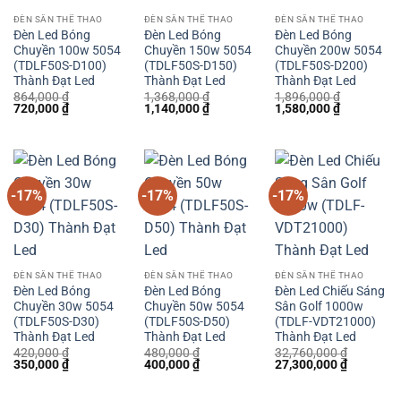
ĐÈN SÂN THỂ THAO
ĐÈN SÂN THỂ THAO
ĐÈN SÂN THỂ THAO
Đèn Led Bóng
Đèn Led Bóng
Đèn Led Bóng
Chuyền 100w 5054
Chuyền 150w 5054
Chuyền 200w 5054
(TDLF50S-D100)
(TDLF50S-D150)
(TDLF50S-D200)
Thành Đạt Led
Thành Đạt Led
Thành Đạt Led
864,000
₫
1,368,000
₫
1,896,000
₫
Giá
Giá
Giá
Giá
Giá
Giá
720,000
₫
1,140,000
₫
1,580,000
₫
gốc
hiện
gốc
hiện
gốc
hiện
là:
tại
là:
tại
là:
tại
864,000 ₫.
là:
1,368,000 ₫.
là:
1,896,000 ₫.
là:
720,000 ₫.
1,140,000 ₫.
1,580,000 
-17%
-17%
-17%
ĐÈN SÂN THỂ THAO
ĐÈN SÂN THỂ THAO
ĐÈN SÂN THỂ THAO
Đèn Led Bóng
Đèn Led Bóng
Đèn Led Chiếu Sáng
Chuyền 30w 5054
Chuyền 50w 5054
Sân Golf 1000w
(TDLF50S-D30)
(TDLF50S-D50)
(TDLF-VDT21000)
Thành Đạt Led
Thành Đạt Led
Thành Đạt Led
420,000
₫
480,000
₫
32,760,000
₫
Giá
Giá
Giá
Giá
Giá
Giá
350,000
₫
400,000
₫
27,300,000
₫
gốc
hiện
gốc
hiện
gốc
hiện
là:
tại
là:
tại
là:
tại
420,000 ₫.
là:
480,000 ₫.
là:
32,760,000 ₫.
là: