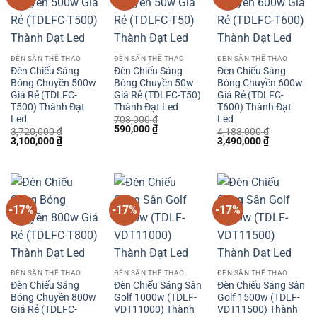
ĐÈN SÂN THỂ THAO
ĐÈN SÂN THỂ THAO
ĐÈN SÂN THỂ THAO
Đèn Chiếu Sáng
Đèn Chiếu Sáng
Đèn Chiếu Sáng
Bóng Chuyền 500w
Bóng Chuyền 50w
Bóng Chuyền 600w
Giá Rẻ (TDLFC-
Giá Rẻ (TDLFC-T50)
Giá Rẻ (TDLFC-
T500) Thành Đạt
Thành Đạt Led
T600) Thành Đạt
Led
Led
708,000
₫
Giá
Giá
590,000
₫
3,720,000
₫
4,188,000
₫
gốc
hiện
Giá
Giá
Giá
Giá
3,100,000
₫
3,490,000
₫
là:
tại
gốc
hiện
gốc
hiện
708,000 ₫.
là:
là:
tại
là:
tại
590,000 ₫.
3,720,000 ₫.
là:
4,188,000 ₫.
là:
3,100,000 ₫.
3,490,000 
-17%
-17%
-17%
ĐÈN SÂN THỂ THAO
ĐÈN SÂN THỂ THAO
ĐÈN SÂN THỂ THAO
Đèn Chiếu Sáng
Đèn Chiếu Sáng Sân
Đèn Chiếu Sáng Sân
Bóng Chuyền 800w
Golf 1000w (TDLF-
Golf 1500w (TDLF-
Giá Rẻ (TDLFC-
VDT11000) Thành
VDT11500) Thành