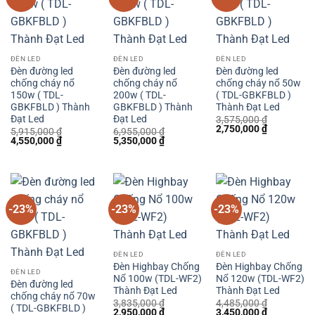
ĐÈN LED
ĐÈN LED
ĐÈN LED
Đèn đường led
Đèn đường led
Đèn đường led
chống cháy nổ
chống cháy nổ
chống cháy nổ 50w
150w ( TDL-
200w ( TDL-
( TDL-GBKFBLD )
GBKFBLD ) Thành
GBKFBLD ) Thành
Thành Đạt Led
Đạt Led
Đạt Led
3,575,000
₫
Giá
Giá
2,750,000
₫
5,915,000
₫
6,955,000
₫
gốc
hiện
Giá
Giá
Giá
Giá
4,550,000
₫
5,350,000
₫
là:
tại
gốc
hiện
gốc
hiện
3,575,000 ₫.
là:
là:
tại
là:
tại
2,750,000 
5,915,000 ₫.
là:
6,955,000 ₫.
là:
4,550,000 ₫.
5,350,000 ₫.
-23%
-23%
-23%
ĐÈN LED
ĐÈN LED
Đèn Highbay Chống
Đèn Highbay Chống
ĐÈN LED
Nổ 100w (TDL-WF2)
Nổ 120w (TDL-WF2)
Đèn đường led
Thành Đạt Led
Thành Đạt Led
chống cháy nổ 70w
3,835,000
₫
4,485,000
₫
( TDL-GBKFBLD )
Giá
Giá
Giá
Giá
2,950,000
₫
3,450,000
₫