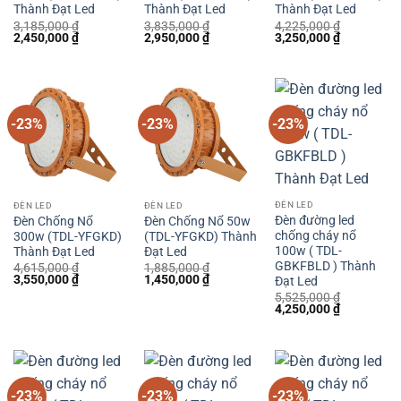
Thành Đạt Led
Thành Đạt Led
Thành Đạt Led
3,185,000
₫
3,835,000
₫
4,225,000
₫
Giá
Giá
Giá
Giá
Giá
Giá
2,450,000
₫
2,950,000
₫
3,250,000
₫
gốc
hiện
gốc
hiện
gốc
hiện
là:
tại
là:
tại
là:
tại
3,185,000 ₫.
là:
3,835,000 ₫.
là:
4,225,000 ₫.
là:
2,450,000 ₫.
2,950,000 ₫.
3,250,000 
-23%
-23%
-23%
ĐÈN LED
ĐÈN LED
ĐÈN LED
Đèn đường led
Đèn Chống Nổ
Đèn Chống Nổ 50w
chống cháy nổ
300w (TDL-YFGKD)
(TDL-YFGKD) Thành
100w ( TDL-
Thành Đạt Led
Đạt Led
GBKFBLD ) Thành
4,615,000
₫
1,885,000
₫
Giá
Giá
Giá
Giá
3,550,000
₫
1,450,000
₫
Đạt Led
gốc
hiện
gốc
hiện
5,525,000
₫
là:
tại
là:
tại
Giá
Giá
4,250,000
₫
4,615,000 ₫.
là:
1,885,000 ₫.
là:
gốc
hiện
3,550,000 ₫.
1,450,000 ₫.
là:
tại
5,525,000 ₫.
là:
4,250,000 
-23%
-23%
-23%