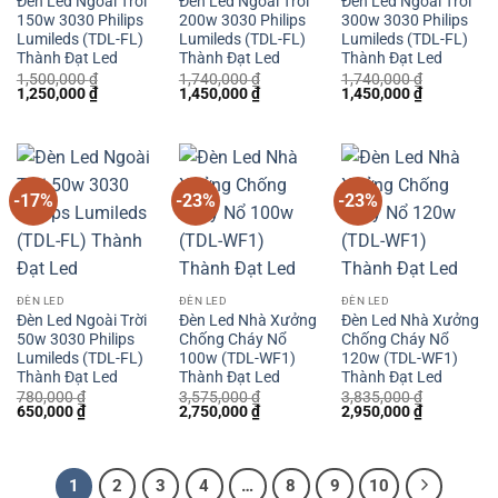
Đèn Led Ngoài Trời
Đèn Led Ngoài Trời
Đèn Led Ngoài Trời
150w 3030 Philips
200w 3030 Philips
300w 3030 Philips
Lumileds (TDL-FL)
Lumileds (TDL-FL)
Lumileds (TDL-FL)
Thành Đạt Led
Thành Đạt Led
Thành Đạt Led
1,500,000
₫
1,740,000
₫
1,740,000
₫
Giá
Giá
Giá
Giá
Giá
Giá
1,250,000
₫
1,450,000
₫
1,450,000
₫
gốc
hiện
gốc
hiện
gốc
hiện
là:
tại
là:
tại
là:
tại
1,500,000 ₫.
là:
1,740,000 ₫.
là:
1,740,000 ₫.
là:
1,250,000 ₫.
1,450,000 ₫.
1,450,000 
-17%
-23%
-23%
ĐÈN LED
ĐÈN LED
ĐÈN LED
Đèn Led Ngoài Trời
Đèn Led Nhà Xưởng
Đèn Led Nhà Xưởng
50w 3030 Philips
Chống Cháy Nổ
Chống Cháy Nổ
Lumileds (TDL-FL)
100w (TDL-WF1)
120w (TDL-WF1)
Thành Đạt Led
Thành Đạt Led
Thành Đạt Led
780,000
₫
3,575,000
₫
3,835,000
₫
Giá
Giá
Giá
Giá
Giá
Giá
650,000
₫
2,750,000
₫
2,950,000
₫
gốc
hiện
gốc
hiện
gốc
hiện
là:
tại
là:
tại
là:
tại
780,000 ₫.
là:
3,575,000 ₫.
là:
3,835,000 ₫.
là:
650,000 ₫.
2,750,000 ₫.
2,950,000 
1
2
3
4
…
8
9
10