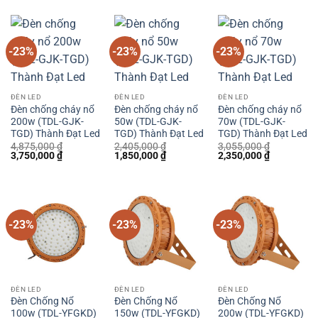
3,575,000 ₫.
là:
3,835,000 ₫.
là:
4,485,000 ₫.
là:
2,750,000 ₫.
2,950,000 ₫.
3,450,000 
-23%
-23%
-23%
ĐÈN LED
ĐÈN LED
ĐÈN LED
Đèn chống cháy nổ
Đèn chống cháy nổ
Đèn chống cháy nổ
200w (TDL-GJK-
50w (TDL-GJK-
70w (TDL-GJK-
TGD) Thành Đạt Led
TGD) Thành Đạt Led
TGD) Thành Đạt Led
4,875,000
₫
2,405,000
₫
3,055,000
₫
Giá
Giá
Giá
Giá
Giá
Giá
3,750,000
₫
1,850,000
₫
2,350,000
₫
gốc
hiện
gốc
hiện
gốc
hiện
là:
tại
là:
tại
là:
tại
4,875,000 ₫.
là:
2,405,000 ₫.
là:
3,055,000 ₫.
là:
3,750,000 ₫.
1,850,000 ₫.
2,350,000 
-23%
-23%
-23%
ĐÈN LED
ĐÈN LED
ĐÈN LED
Đèn Chống Nổ
Đèn Chống Nổ
Đèn Chống Nổ
100w (TDL-YFGKD)
150w (TDL-YFGKD)
200w (TDL-YFGKD)