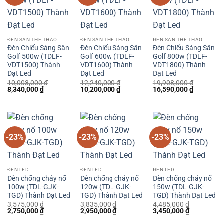
ĐÈN SÂN THỂ THAO
ĐÈN SÂN THỂ THAO
ĐÈN SÂN THỂ THAO
Đèn Chiếu Sáng Sân
Đèn Chiếu Sáng Sân
Đèn Chiếu Sáng Sân
Golf 500w (TDLF-
Golf 600w (TDLF-
Golf 800w (TDLF-
VDT1500) Thành
VDT1600) Thành
VDT1800) Thành
Đạt Led
Đạt Led
Đạt Led
10,008,000
₫
12,240,000
₫
19,908,000
₫
Giá
Giá
Giá
Giá
Giá
Giá
8,340,000
₫
10,200,000
₫
16,590,000
₫
gốc
hiện
gốc
hiện
gốc
hiện
là:
tại
là:
tại
là:
tại
10,008,000 ₫.
là:
12,240,000 ₫.
là:
19,908,000 ₫.
là:
8,340,000 ₫.
10,200,000 ₫.
16,590,00
-23%
-23%
-23%
ĐÈN LED
ĐÈN LED
ĐÈN LED
Đèn chống cháy nổ
Đèn chống cháy nổ
Đèn chống cháy nổ
100w (TDL-GJK-
120w (TDL-GJK-
150w (TDL-GJK-
TGD) Thành Đạt Led
TGD) Thành Đạt Led
TGD) Thành Đạt Led
3,575,000
₫
3,835,000
₫
4,485,000
₫
Giá
Giá
Giá
Giá
Giá
Giá
2,750,000
₫
2,950,000
₫
3,450,000
₫
gốc
hiện
gốc
hiện
gốc
hiện
là:
tại
là:
tại
là:
tại