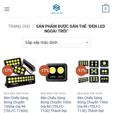
Bỏ
0
qua
nội
dung
TRANG CHỦ
/
SẢN PHẨM ĐƯỢC GẮN THẺ “ĐÈN LED
NGOÀI TRỜI”
-17%
-17%
-17%
ĐÈN SÂN THỂ THAO
ĐÈN SÂN THỂ THAO
ĐÈN SÂN THỂ THAO
Đèn Chiếu Sáng
Đèn Chiếu Sáng
Đèn Chiếu Sáng
Bóng Chuyền
Bóng Chuyền 100w
Bóng Chuyền 150w
1000w Giá Rẻ
Giá Rẻ (TDLFC-
Giá Rẻ (TDLFC-
(TDLFC-T1000)
T100) Thành Đạt
T150) Thành Đạt