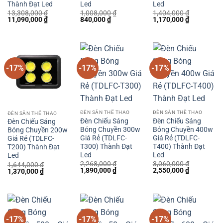
Thành Đạt Led
Led
Led
13,308,000
₫
1,008,000
₫
1,404,000
₫
Giá
Giá
Giá
Giá
Giá
Giá
11,090,000
₫
840,000
₫
1,170,000
₫
gốc
hiện
gốc
hiện
gốc
hiện
là:
tại
là:
tại
là:
tại
13,308,000 ₫.
là:
1,008,000 ₫.
là:
1,404,000 ₫.
là:
11,090,000 ₫.
840,000 ₫.
1,170,000 
-17%
-17%
-17%
ĐÈN SÂN THỂ THAO
ĐÈN SÂN THỂ THAO
ĐÈN SÂN THỂ THAO
Đèn Chiếu Sáng
Đèn Chiếu Sáng
Đèn Chiếu Sáng
Bóng Chuyền 300w
Bóng Chuyền 400w
Bóng Chuyền 200w
Giá Rẻ (TDLFC-
Giá Rẻ (TDLFC-
Giá Rẻ (TDLFC-
T300) Thành Đạt
T400) Thành Đạt
T200) Thành Đạt
Led
Led
Led
2,268,000
₫
3,060,000
₫
1,644,000
₫
Giá
Giá
Giá
Giá
1,890,000
₫
2,550,000
₫
Giá
Giá
1,370,000
₫
gốc
hiện
gốc
hiện
gốc
hiện
là:
tại
là:
tại
là:
tại
2,268,000 ₫.
là:
3,060,000 ₫.
là:
1,644,000 ₫.
là:
1,890,000 ₫.
2,550,000 
1,370,000 ₫.
-17%
-17%
-17%