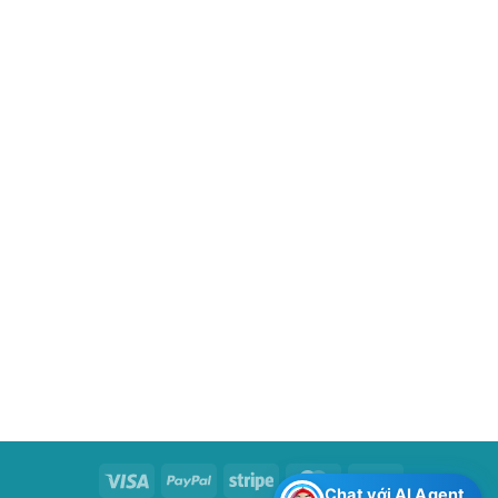
Visa
PayPal
Stripe
MasterCard
Cash
Chat với AI Agent