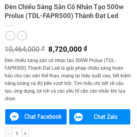
Đèn Chiếu Sáng Sân Cỏ Nhân Tạo 500w
Prolux (TDL-FAPR500) Thành Đạt Led
Giá
Giá
10,464,000
₫
8,720,000
₫
gốc
hiện
Đèn chiếu sáng sân cỏ nhân tạo 500W Prolux (TDL-
là:
tại
FAPR500) Thành Đạt Led là giải pháp chiếu sáng hoàn
10,464,000 ₫.
là:
hảo cho các sân thể thao, mang lại hiệu suất cao, tiết kiệm
8,720,000 ₫.
năng lượng và độ bền vượt trội. Tìm hiểu chi tiết về cấu
tạo, ứng dụng, lợi ích và các yếu tố cần cân nhắc khi lựa
chọn.
Đèn Chiếu Sáng Sân Cỏ Nhân Tạo 500w Prolux (TDL-FAPR500) Thành