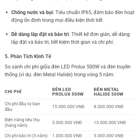
Chống nước và bụi
: Tiêu chuẩn IP65, đảm bảo đèn hoạt
động ổn định trong mọi điều kiện thời tiết.
Dễ dàng lắp đặt và bảo trì
: Thiết kế đơn giản, dễ dàng
lắp đặt và bảo trì, tiết kiệm thời gian và chi phí.
5. Phân Tích Kinh Tế
So sánh chi phí giữa đèn LED Prolux 500W và đèn truyền
thống (ví dụ: đèn Metal Halide) trong vòng 5 năm:
ĐÈN LED
ĐÈN METAL
CHI PHÍ
PROLUX 500W
HALIDE 500W
Chi phí đầu tư ban
15.000.000 VNĐ
8.000.000 VNĐ
đầu
Điện năng tiêu thụ
5.000.000 VNĐ
15.000.000 VNĐ
(hàng năm)
Chi phí bảo trì (5 năm)
1.000.000 VNĐ
5.000.000 VNĐ