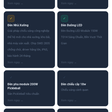
✓
✓
Đèn Nhà Xưởng
Đèn Đường LED
Giải pháp chiếu sáng công nghiệp
Đèn Đường LED Module 150W
thế hệ mới cho nhà xưởng, kho bãi,
TD14 Sáng Chuẩn, Bền Vượt Thời
nhà máy sản xuất. Chip SMD 2835
Gian
chống chói, driver hãng lớn, IP65,
bảo hành 24 tháng.
✓
✓
Đèn pha module 200W
Đèn chiếu cây 18w
Pickleball
Chiếu sáng cảnh quan
Sân Pickleball tiêu chuẩn