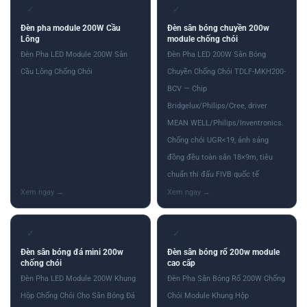
✓
✓
Đèn pha module 200W Cầu
Đèn sân bóng chuyền 200w
Lông
module chống chói
Đèn Pha LED Module 200W Sân
Đèn Pha LED 200W Sân Bóng
Cầu Lông Chống Chói
Chuyền Chống Chói TDLF-MKH200-
BCV — Chip
Bridgelux/Philips/Cree, driver
MEAN WELL/Philips/Inventronics.
Chống chói UGR<19, ánh sáng
đồng đều toàn sân 18×9m, tiêu
chuẩn thi đấu FIVB quốc tế
✓
✓
Đèn sân bóng đá mini 200w
Đèn sân bóng rổ 200w module
chống chói
cao cấp
Đèn Pha LED Module 200W Khung
Đèn Pha Sân Bóng Rổ 200W Chống
Hộp Chống Chói Cho Sân Bóng Đá
Chói Module Khung Hộp