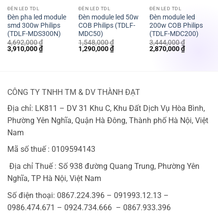
ĐÈN LED TDL
ĐÈN LED TDL
ĐÈN LED TDL
Đèn pha led module
Đèn module led 50w
Đèn module led
smd 300w Philips
COB Philips (TDLF-
200w COB Philips
(TDLF-MDS300N)
MDC50)
(TDLF-MDC200)
4,692,000
₫
1,548,000
₫
3,444,000
₫
Giá
Giá
Giá
Giá
Giá
Giá
3,910,000
₫
1,290,000
₫
2,870,000
₫
gốc
hiện
gốc
hiện
gốc
hiện
là:
tại
là:
tại
là:
tại
4,692,000 ₫.
là:
1,548,000 ₫.
là:
3,444,000 ₫.
là:
 ₫.
3,910,000 ₫.
1,290,000 ₫.
2,870,000 
CÔNG TY TNHH TM & DV THÀNH ĐẠT
Địa chỉ: LK811 – DV 31 Khu C, Khu Đất Dịch Vụ Hòa Bình,
Phường Yên Nghĩa, Quận Hà Đông, Thành phố Hà Nội, Việt
Nam
Mã số thuế : 0109594143
Địa chỉ Thuế : Số 938 đường Quang Trung, Phường Yên
Nghĩa, TP Hà Nội, Việt Nam
Số điện thoại: 0867.224.396 – 091993.12.13 –
0986.474.671 – 0924.734.666 – 0867.933.396