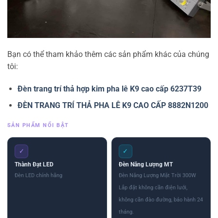
Bạn có thể tham khảo thêm các sản phẩm khác của chúng
tôi:
Đèn trang trí thả hợp kim pha lê K9 cao cấp 6237T39
ĐÈN TRANG TRÍ THẢ PHA LÊ K9 CAO CẤP 8882N1200
SẢN PHẨM NỔI BẬT
✓
✓
Thành Đạt LED
Đèn Năng Lượng MT
Đèn LED chính hãng
Đèn Năng Lượng Mặt Trời 300W
Lắp đặt không cần điện lưới,
không cần đào đường, bảo hành 24
tháng.