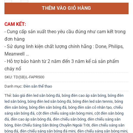
THÊM VÀO GIỎ HÀNG
CAM KẾT:
- Cung cấp sản xuất theo yêu cầu đúng như cam kết trong
đơn hàng
- Sử dụng linh kiện chất lượng chính hãng : Done, Philips,
Meanwell …
- Hỗ trợ bảo hành từ 2 năm đến 3 năm kể cả sản phẩm
cháy nổ
SKU:
TD(SB)L-FAPR500
Danh mục:
Đèn sân thể thao
Thẻ:
báo giá đèn led sân bóng đá
,
bóng đèn cao áp sân bóng
,
bóng đèn
led sân bóng
,
bóng đèn led sân bóng đá
,
bóng đèn led sân tennis
,
bóng
đèn sân bóng
,
bóng đèn sân bóng đá
,
bóng đèn sân cỏ nhân tạo
,
chiếu
sáng sân bóng đá
,
cột đèn chiếu sáng sân bóng mini
,
cột đèn sân bóng
đá
,
đèn cao áp sân bóng đá
,
đèn chiếu sân bóng
,
đèn chiếu sáng sân
bóng
,
Đèn Chiếu Sáng Sân Bóng Chuyền Ngoài Trời
,
đèn chiếu sáng sân
bóng đá
,
đèn chiếu sáng sân bóng đá mini
,
đèn chiếu sáng sân bóng mini
,