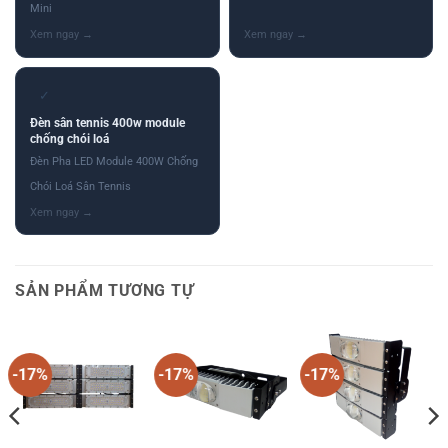
Mini
✓
Đèn sân tennis 400w module
chống chói loá
Đèn Pha LED Module 400W Chống
Chói Loá Sân Tennis
SẢN PHẨM TƯƠNG TỰ
-17%
-17%
-17%