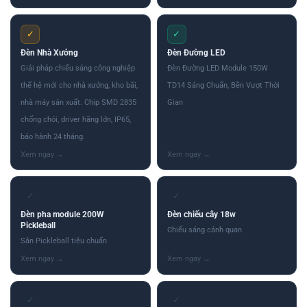
✓
✓
Đèn Nhà Xưởng
Đèn Đường LED
Giải pháp chiếu sáng công nghiệp
Đèn Đường LED Module 150W
thế hệ mới cho nhà xưởng, kho bãi,
TD14 Sáng Chuẩn, Bền Vượt Thời
nhà máy sản xuất. Chip SMD 2835
Gian
chống chói, driver hãng lớn, IP65,
bảo hành 24 tháng.
✓
✓
Đèn pha module 200W
Đèn chiếu cây 18w
Pickleball
Chiếu sáng cảnh quan
Sân Pickleball tiêu chuẩn
✓
✓