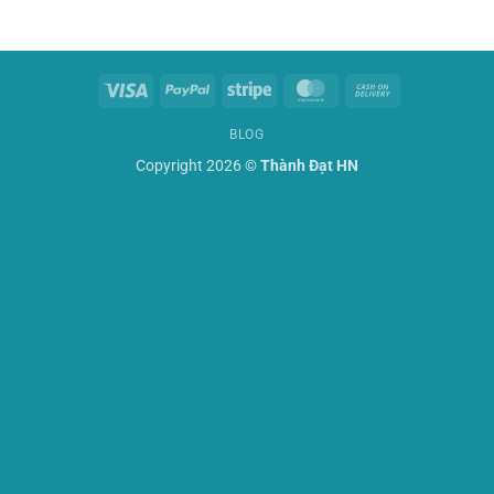
Visa
PayPal
Stripe
MasterCard
Cash
On
BLOG
Delivery
Copyright 2026 ©
Thành Đạt HN