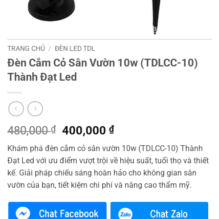
TRANG CHỦ
/
ĐÈN LED TDL
Đèn Cắm Cỏ Sân Vườn 10w (TDLCC-10)
Thành Đạt Led
Giá
Giá
480,000
₫
400,000
₫
gốc
hiện
Khám phá đèn cắm cỏ sân vườn 10w (TDLCC-10) Thành
là:
tại
Đạt Led với ưu điểm vượt trội về hiệu suất, tuổi thọ và thiết
480,000 ₫.
là:
kế. Giải pháp chiếu sáng hoàn hảo cho không gian sân
400,000 ₫.
vườn của bạn, tiết kiệm chi phí và nâng cao thẩm mỹ.