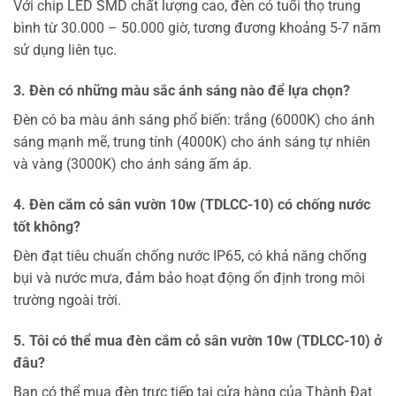
Với chip LED SMD chất lượng cao, đèn có tuổi thọ trung
bình từ 30.000 – 50.000 giờ, tương đương khoảng 5-7 năm
sử dụng liên tục.
3. Đèn có những màu sắc ánh sáng nào để lựa chọn?
Đèn có ba màu ánh sáng phổ biến: trắng (6000K) cho ánh
sáng mạnh mẽ, trung tính (4000K) cho ánh sáng tự nhiên
và vàng (3000K) cho ánh sáng ấm áp.
4. Đèn cắm cỏ sân vườn 10w (TDLCC-10) có chống nước
tốt không?
Đèn đạt tiêu chuẩn chống nước IP65, có khả năng chống
bụi và nước mưa, đảm bảo hoạt động ổn định trong môi
trường ngoài trời.
5. Tôi có thể mua đèn cắm cỏ sân vườn 10w (TDLCC-10) ở
đâu?
Bạn có thể mua đèn trực tiếp tại cửa hàng của Thành Đạt