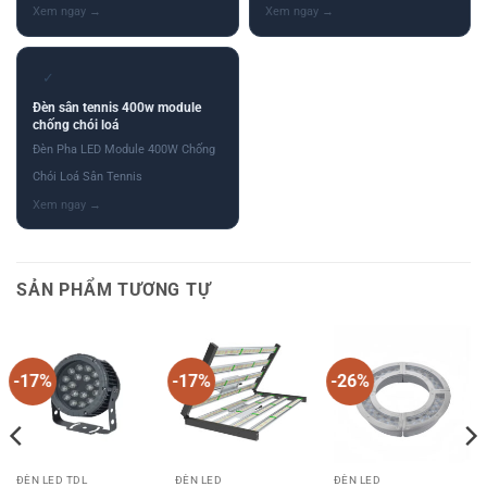
✓
Đèn sân tennis 400w module
chống chói loá
Đèn Pha LED Module 400W Chống
Chói Loá Sân Tennis
SẢN PHẨM TƯƠNG TỰ
-17%
-17%
-26%
ĐÈN LED TDL
ĐÈN LED
ĐÈN LED