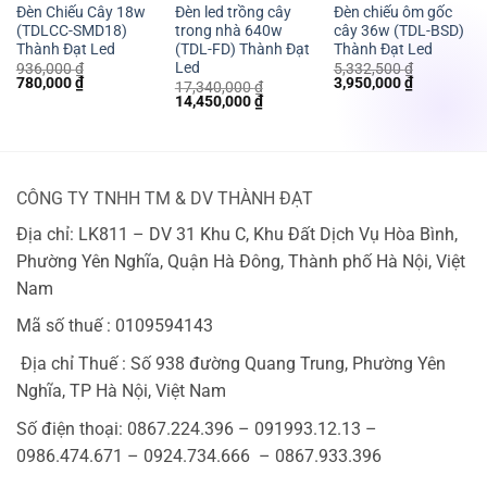
Đèn Chiếu Cây 18w
Đèn led trồng cây
Đèn chiếu ôm gốc
(TDLCC-SMD18)
trong nhà 640w
cây 36w (TDL-BSD)
Thành Đạt Led
(TDL-FD) Thành Đạt
Thành Đạt Led
Led
936,000
₫
5,332,500
₫
Giá
Giá
Giá
Giá
780,000
₫
3,950,000
₫
17,340,000
₫
gốc
hiện
gốc
hiện
Giá
Giá
14,450,000
₫
là:
tại
là:
tại
gốc
hiện
936,000 ₫.
là:
5,332,500 ₫.
là:
là:
tại
780,000 ₫.
3,950,000 
17,340,000 ₫.
là:
 ₫.
14,450,000 ₫.
CÔNG TY TNHH TM & DV THÀNH ĐẠT
Địa chỉ: LK811 – DV 31 Khu C, Khu Đất Dịch Vụ Hòa Bình,
Phường Yên Nghĩa, Quận Hà Đông, Thành phố Hà Nội, Việt
Nam
Mã số thuế : 0109594143
Địa chỉ Thuế : Số 938 đường Quang Trung, Phường Yên
Nghĩa, TP Hà Nội, Việt Nam
Số điện thoại: 0867.224.396 – 091993.12.13 –
0986.474.671 – 0924.734.666 – 0867.933.396