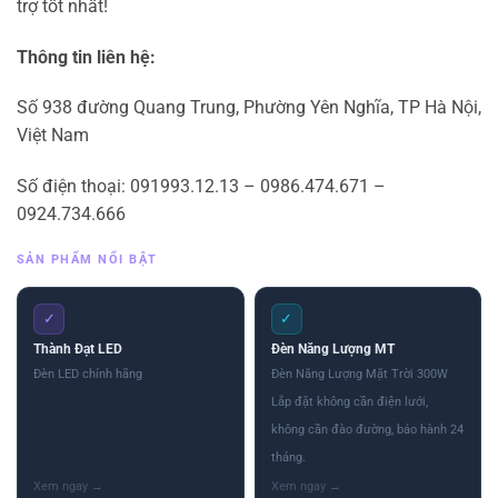
trợ tốt nhất!
Thông tin liên hệ:
Số 938 đường Quang Trung, Phường Yên Nghĩa, TP Hà Nội,
Việt Nam
Số điện thoại: 091993.12.13 – 0986.474.671 –
0924.734.666
SẢN PHẨM NỔI BẬT
✓
✓
Thành Đạt LED
Đèn Năng Lượng MT
Đèn LED chính hãng
Đèn Năng Lượng Mặt Trời 300W
Lắp đặt không cần điện lưới,
không cần đào đường, bảo hành 24
tháng.