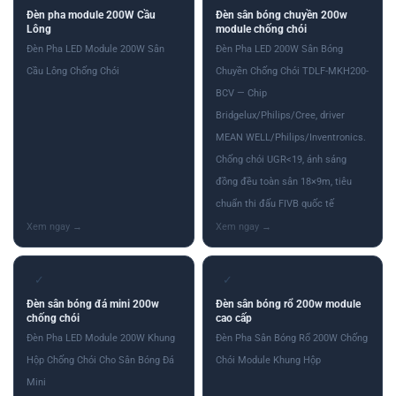
Đèn pha module 200W Cầu
Đèn sân bóng chuyền 200w
Lông
module chống chói
Đèn Pha LED Module 200W Sân
Đèn Pha LED 200W Sân Bóng
Cầu Lông Chống Chói
Chuyền Chống Chói TDLF-MKH200-
BCV — Chip
Bridgelux/Philips/Cree, driver
MEAN WELL/Philips/Inventronics.
Chống chói UGR<19, ánh sáng
đồng đều toàn sân 18×9m, tiêu
chuẩn thi đấu FIVB quốc tế
✓
✓
Đèn sân bóng đá mini 200w
Đèn sân bóng rổ 200w module
chống chói
cao cấp
Đèn Pha LED Module 200W Khung
Đèn Pha Sân Bóng Rổ 200W Chống
Hộp Chống Chói Cho Sân Bóng Đá
Chói Module Khung Hộp
Mini