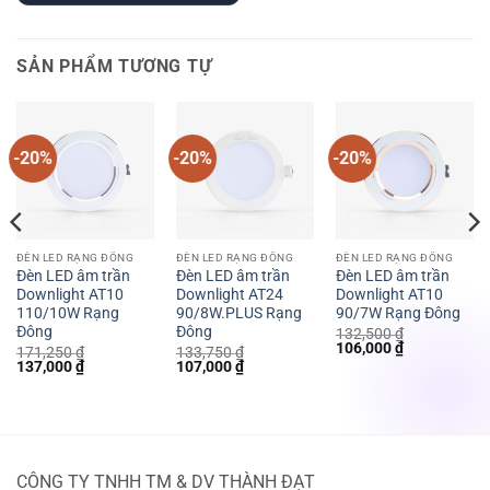
SẢN PHẨM TƯƠNG TỰ
-20%
-20%
-20%
ĐÈN LED RẠNG ĐÔNG
ĐÈN LED RẠNG ĐÔNG
ĐÈN LED RẠNG ĐÔNG
Đèn LED âm trần
Đèn LED âm trần
Đèn LED âm trần
Downlight AT10
Downlight AT24
Downlight AT10
110/10W Rạng
90/8W.PLUS Rạng
90/7W Rạng Đông
Đông
Đông
132,500
₫
Giá
Giá
106,000
₫
171,250
₫
133,750
₫
gốc
hiện
Giá
Giá
Giá
Giá
137,000
₫
107,000
₫
là:
tại
gốc
hiện
gốc
hiện
132,500 ₫.
là:
là:
tại
là:
tại
106,000 ₫.
171,250 ₫.
là:
133,750 ₫.
là:
137,000 ₫.
107,000 ₫.
CÔNG TY TNHH TM & DV THÀNH ĐẠT