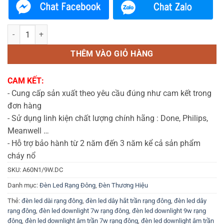
Bóng đèn LED Bulb tròn 9W A60N1/9W.DC Rạng Đông số lượng
THÊM VÀO GIỎ HÀNG
CAM KẾT:
- Cung cấp sản xuất theo yêu cầu đúng như cam kết trong
đơn hàng
- Sử dụng linh kiện chất lượng chính hãng : Done, Philips,
Meanwell …
- Hỗ trợ bảo hành từ 2 năm đến 3 năm kể cả sản phẩm
cháy nổ
SKU:
A60N1/9W.DC
Danh mục:
Đèn Led Rạng Đông
,
Đèn Thương Hiệu
Thẻ:
đèn led dài rạng đông
,
đèn led dây hắt trần rạng đông
,
đèn led dây
rạng đông
,
đèn led downlight 7w rạng đông
,
đèn led downlight 9w rạng
đông
,
đèn led downlight âm trần 7w rạng đông
,
đèn led downlight âm trần