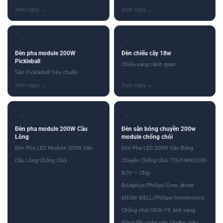
✓
✓
Đèn pha module 200W
Đèn chiếu cây 18w
Pickleball
Chiếu sáng cảnh quan
Sân Pickleball tiêu chuẩn
✓
✓
Đèn pha module 200W Cầu
Đèn sân bóng chuyền 200w
Lông
module chống chói
Đèn Pha LED Module 200W Sân
Đèn Pha LED 200W Sân Bóng
Cầu Lông Chống Chói
Chuyền Chống Chói TDLF-MKH200-
BCV — Chip
Bridgelux/Philips/Cree, driver
MEAN WELL/Philips/Inventronics.
Chống chói UGR<19, ánh sáng
đồng đều toàn sân 18×9m, tiêu