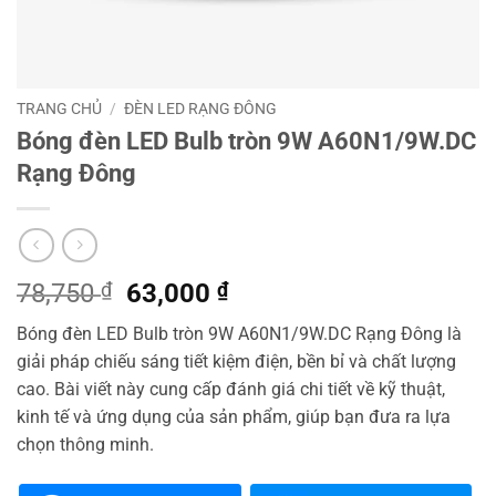
TRANG CHỦ
/
ĐÈN LED RẠNG ĐÔNG
Bóng đèn LED Bulb tròn 9W A60N1/9W.DC
Rạng Đông
Giá
Giá
78,750
₫
63,000
₫
gốc
hiện
Bóng đèn LED Bulb tròn 9W A60N1/9W.DC Rạng Đông là
là:
tại
giải pháp chiếu sáng tiết kiệm điện, bền bỉ và chất lượng
78,750 ₫.
là:
cao. Bài viết này cung cấp đánh giá chi tiết về kỹ thuật,
63,000 ₫.
kinh tế và ứng dụng của sản phẩm, giúp bạn đưa ra lựa
chọn thông minh.