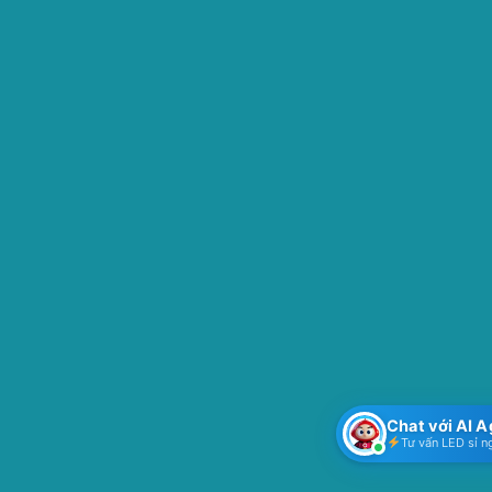
Chat với AI 
Tư vấn LED sỉ n