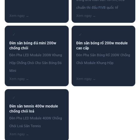
chuẩn thi đấu FIVB quốc tế
✓
✓
Đèn sân bóng đá mini 200w
Đèn sân bóng rổ 200w module
chống chói
cao cấp
Đèn Pha LED Module 200W Khung
Đèn Pha Sân Bóng Rổ 200W Chống
Hộp Chống Chói Cho Sân Bóng Đá
Chói Module Khung Hộp
Mini
✓
Đèn sân tennis 400w module
chống chói loá
Đèn Pha LED Module 400W Chống
Chói Loá Sân Tennis