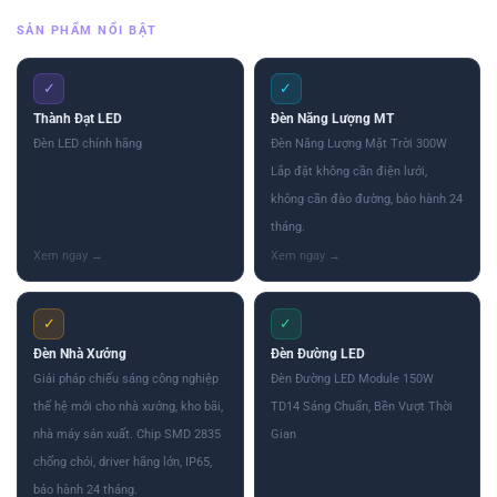
SẢN PHẨM NỔI BẬT
✓
✓
Thành Đạt LED
Đèn Năng Lượng MT
Đèn LED chính hãng
Đèn Năng Lượng Mặt Trời 300W
Lắp đặt không cần điện lưới,
không cần đào đường, bảo hành 24
tháng.
✓
✓
Đèn Nhà Xưởng
Đèn Đường LED
Giải pháp chiếu sáng công nghiệp
Đèn Đường LED Module 150W
thế hệ mới cho nhà xưởng, kho bãi,
TD14 Sáng Chuẩn, Bền Vượt Thời
nhà máy sản xuất. Chip SMD 2835
Gian
chống chói, driver hãng lớn, IP65,
bảo hành 24 tháng.