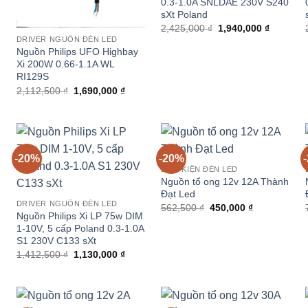
0.3-1.0A SNLDAE 230V S240
sXt Poland
Giá
Giá
2,425,000
₫
1,940,000
₫
gốc
hiện
DRIVER NGUỒN ĐÈN LED
là:
tại
Nguồn Philips UFO Highbay
2,425,000 ₫.
là:
Xi 200W 0.66-1.1A WL
1,940,00
RI129S
Giá
Giá
2,112,500
₫
1,690,000
₫
gốc
hiện
là:
tại
2,112,500 ₫.
là:
0,000 ₫.
1,690,000 ₫.
-20%
-20%
LINH KIỆN ĐÈN LED
Nguồn tổ ong 12v 12A Thành
Đạt Led
DRIVER NGUỒN ĐÈN LED
Giá
Giá
562,500
₫
450,000
₫
Nguồn Philips Xi LP 75w DIM
gốc
hiện
là:
tại
-
1-10V, 5 cấp Poland 0.3-1.0A
562,500 ₫.
là:
S1 230V C133 sXt
450,000 ₫.
Giá
Giá
1,412,500
₫
1,130,000
₫
gốc
hiện
là:
tại
1,412,500 ₫.
là:
0,000 ₫.
1,130,000 ₫.