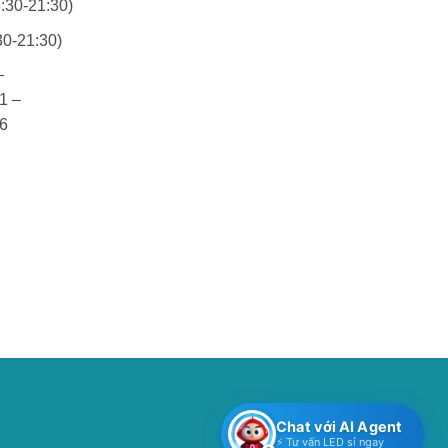
:30-21:30)
30-21:30)
–
1 –
6
Chat với AI Agent
⚡ Tư vấn LED sỉ ngay