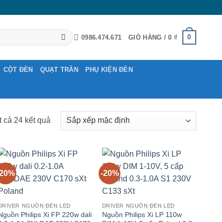
0
0986.474.671
GIỎ HÀNG /
0
₫
CỘT ĐÈN
QUẠT TRẦN
PHỤ KIỆN ĐÈN
ất cả 24 kết quả
-20%
-20%
DRIVER NGUỒN ĐÈN LED
DRIVER NGUỒN ĐÈN LED
Nguồn Philips Xi FP 220w dali
Nguồn Philips Xi LP 110w