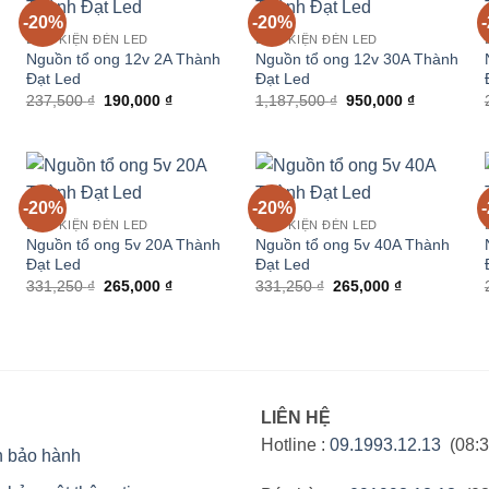
-20%
-20%
LINH KIỆN ĐÈN LED
LINH KIỆN ĐÈN LED
Nguồn tổ ong 12v 2A Thành
Nguồn tổ ong 12v 30A Thành
Đạt Led
Đạt Led
Giá
Giá
Giá
Giá
237,500
₫
190,000
₫
1,187,500
₫
950,000
₫
gốc
hiện
gốc
hiện
là:
tại
là:
tại
237,500 ₫.
là:
1,187,500 ₫.
là:
0 ₫.
190,000 ₫.
950,000 ₫.
-20%
-20%
LINH KIỆN ĐÈN LED
LINH KIỆN ĐÈN LED
Nguồn tổ ong 5v 20A Thành
Nguồn tổ ong 5v 40A Thành
Đạt Led
Đạt Led
Giá
Giá
Giá
Giá
331,250
₫
265,000
₫
331,250
₫
265,000
₫
gốc
hiện
gốc
hiện
là:
tại
là:
tại
331,250 ₫.
là:
331,250 ₫.
là:
 ₫.
265,000 ₫.
265,000 ₫.
LIÊN HỆ
Hotline :
09.1993.12.13
(08:3
h bảo hành