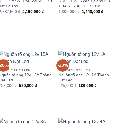
0.2-1.0A SNLDAE 230V C170
DIM 1-10V, 5 cấp Poland 0.3-
sXt Poland
1.0A S1 230V C133 sXt
Giá
Giá
Giá
Giá
2,737,500
₫
2,190,000
₫
1,800,000
₫
1,440,000
₫
gốc
hiện
gốc
hiện
là:
tại
là:
tại
2,737,500 ₫.
là:
1,800,000 ₫.
là:
0 ₫.
2,190,000 ₫.
1,440,000 ₫.
-20%
-20%
LINH KIỆN ĐÈN LED
LINH KIỆN ĐÈN LED
Nguồn tổ ong 12v 15A Thành
Nguồn tổ ong 12v 1A Thành
Đạt Led
Đạt Led
Giá
Giá
Giá
Giá
725,000
₫
580,000
₫
225,000
₫
180,000
₫
gốc
hiện
gốc
hiện
là:
tại
là:
tại
725,000 ₫.
là:
225,000 ₫.
là:
580,000 ₫.
180,000 ₫.