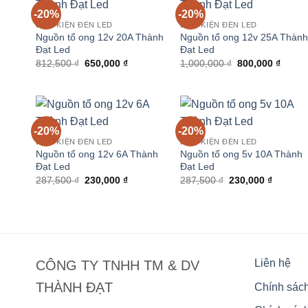
-20%
-20%
LINH KIỆN ĐÈN LED
LINH KIỆN ĐÈN LED
Nguồn tổ ong 12v 20A Thành
Nguồn tổ ong 12v 25A Thành
Đạt Led
Đạt Led
Giá
Giá
Giá
Giá
812,500
₫
650,000
₫
1,000,000
₫
800,000
₫
gốc
hiện
gốc
hiện
là:
tại
là:
tại
812,500 ₫.
là:
1,000,000 ₫.
là:
650,000 ₫.
800,00
-20%
-20%
LINH KIỆN ĐÈN LED
LINH KIỆN ĐÈN LED
Nguồn tổ ong 12v 6A Thành
Nguồn tổ ong 5v 10A Thành
Đạt Led
Đạt Led
Giá
Giá
Giá
Giá
287,500
₫
230,000
₫
287,500
₫
230,000
₫
gốc
hiện
gốc
hiện
là:
tại
là:
tại
287,500 ₫.
là:
287,500 ₫.
là:
230,000 ₫.
230,000
Liên hệ
CÔNG TY TNHH TM & DV
THÀNH ĐẠT
Chính sác