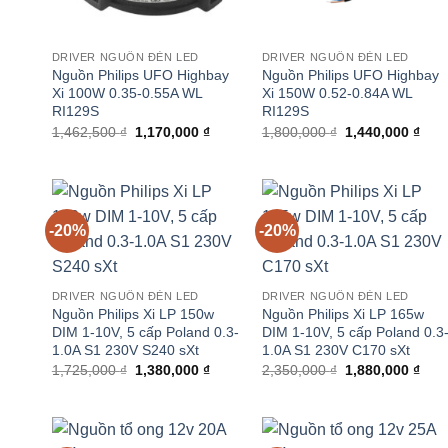
DRIVER NGUỒN ĐÈN LED
DRIVER NGUỒN ĐÈN LED
Nguồn Philips UFO Highbay
Nguồn Philips UFO Highbay
Xi 100W 0.35-0.55A WL
Xi 150W 0.52-0.84A WL
RI129S
RI129S
Giá
Giá
Giá
Giá
1,462,500
₫
1,170,000
₫
1,800,000
₫
1,440,000
₫
gốc
hiện
gốc
hiện
là:
tại
là:
tại
1,462,500 ₫.
là:
1,800,000 ₫.
là:
1,170,000 ₫.
1,44
-20%
-20%
DRIVER NGUỒN ĐÈN LED
DRIVER NGUỒN ĐÈN LED
Nguồn Philips Xi LP 150w
Nguồn Philips Xi LP 165w
DIM 1-10V, 5 cấp Poland 0.3-
DIM 1-10V, 5 cấp Poland 0.3
1.0A S1 230V S240 sXt
1.0A S1 230V C170 sXt
Giá
Giá
Giá
Giá
1,725,000
₫
1,380,000
₫
2,350,000
₫
1,880,000
₫
gốc
hiện
gốc
hiện
là:
tại
là:
tại
1,725,000 ₫.
là:
2,350,000 ₫.
là:
1,380,000 ₫.
1,88