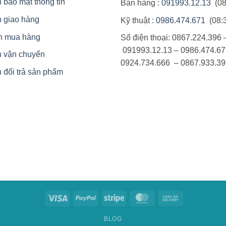
 bảo mật thông tin
Bán hàng :
091993.12.13
(08
 giao hàng
Kỹ thuật :
0986.474.671
(08:
n mua hàng
Số điện thoại: 0867.224.396 
091993.12.13 – 0986.474.67
h vận chuyển
0924.734.666 – 0867.933.39
 đổi trả sản phẩm
Visa
PayPal
Stripe
MasterCard
Cash
On
BLOG
Delivery