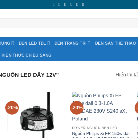
DỤNG
ĐÈN LED TDL
ĐÈN TRANG TRÍ
ĐÈN SÂN THỂ THAO
KIẾN THỨC CHIẾU SÁNG
NGUỒN LED DÂY 12V”
Hiển thị t
-20%
-20%
DRIVER NGUỒN ĐÈN LED
Nguồn Philips Xi FP 150w dali