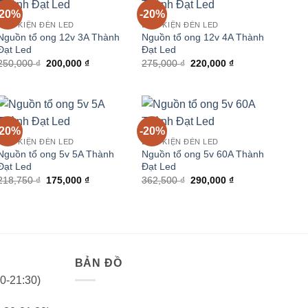
-20%
-20%
LINH KIỆN ĐÈN LED
LINH KIỆN ĐÈN LED
Nguồn tổ ong 12v 3A Thành
Nguồn tổ ong 12v 4A Thành
Đạt Led
Đạt Led
Giá
Giá
Giá
Giá
250,000
₫
200,000
₫
275,000
₫
220,000
₫
gốc
hiện
gốc
hiện
là:
tại
là:
tại
250,000 ₫.
là:
275,000 ₫.
là:
200,000 ₫.
220,000 ₫.
-20%
-20%
LINH KIỆN ĐÈN LED
LINH KIỆN ĐÈN LED
Nguồn tổ ong 5v 5A Thành
Nguồn tổ ong 5v 60A Thành
Đạt Led
Đạt Led
Giá
Giá
Giá
Giá
218,750
₫
175,000
₫
362,500
₫
290,000
₫
gốc
hiện
gốc
hiện
là:
tại
là:
tại
218,750 ₫.
là:
362,500 ₫.
là:
175,000 ₫.
290,000 ₫.
BẢN ĐỒ
0-21:30)