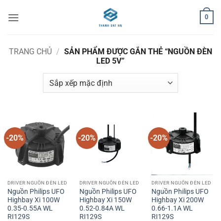
Bỏ
0
qua
nội
dung
TRANG CHỦ
/
SẢN PHẨM ĐƯỢC GẮN THẺ “NGUỒN ĐÈN
LED 5V”
-20%
-20%
-20%
DRIVER NGUỒN ĐÈN LED
DRIVER NGUỒN ĐÈN LED
DRIVER NGUỒN ĐÈN LED
Nguồn Philips UFO
Nguồn Philips UFO
Nguồn Philips UFO
Highbay Xi 100W
Highbay Xi 150W
Highbay Xi 200W
0.35-0.55A WL
0.52-0.84A WL
0.66-1.1A WL
RI129S
RI129S
RI129S