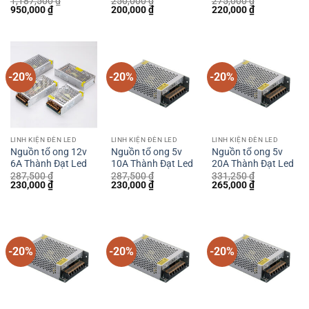
1,187,500
₫
250,000
₫
275,000
₫
Giá
Giá
Giá
Giá
Giá
Giá
950,000
₫
200,000
₫
220,000
₫
gốc
hiện
gốc
hiện
gốc
hiện
là:
tại
là:
tại
là:
tại
1,187,500 ₫.
là:
250,000 ₫.
là:
275,000 ₫.
là:
950,000 ₫.
200,000 ₫.
220,000 ₫.
-20%
-20%
-20%
LINH KIỆN ĐÈN LED
LINH KIỆN ĐÈN LED
LINH KIỆN ĐÈN LED
Nguồn tổ ong 12v
Nguồn tổ ong 5v
Nguồn tổ ong 5v
6A Thành Đạt Led
10A Thành Đạt Led
20A Thành Đạt Led
287,500
₫
287,500
₫
331,250
₫
Giá
Giá
Giá
Giá
Giá
Giá
230,000
₫
230,000
₫
265,000
₫
gốc
hiện
gốc
hiện
gốc
hiện
là:
tại
là:
tại
là:
tại
287,500 ₫.
là:
287,500 ₫.
là:
331,250 ₫.
là:
230,000 ₫.
230,000 ₫.
265,000 ₫.
-20%
-20%
-20%