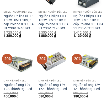
DRIVER NGUỒN ĐÈN LED
DRIVER NGUỒN ĐÈN LED
DRIVER NGUỒN ĐÈN LED
Nguồn Philips Xi LP
Nguồn Philips Xi LP
Nguồn Philips Xi LP
150w DIM 1-10V, 5
165w DIM 1-10V, 5
75w DIM 1-10V, 5
cấp Poland 0.3-1.0A
cấp Poland 0.3-1.0A
cấp Poland 0.3-1.0A
S1 230V S240 sXt
S1 230V C170 sXt
S1 230V C133 sXt
1,725,000
₫
2,350,000
₫
1,412,500
₫
Giá
Giá
Giá
Giá
Giá
Giá
1,380,000
₫
1,880,000
₫
1,130,000
₫
gốc
hiện
gốc
hiện
gốc
hiện
là:
tại
là:
tại
là:
tại
1,725,000 ₫.
là:
2,350,000 ₫.
là:
1,412,500 ₫.
là:
1,380,000 ₫.
1,880,000 ₫.
1,130,000 
-20%
-20%
-20%
LINH KIỆN ĐÈN LED
LINH KIỆN ĐÈN LED
LINH KIỆN ĐÈN LED
Nguồn tổ ong 12v
Nguồn tổ ong 12v
Nguồn tổ ong 12v
12A Thành Đạt Led
15A Thành Đạt Led
1A Thành Đạt Led
562,500
₫
725,000
₫
225,000
₫
Giá
Giá
Giá
Giá
Giá
Giá
450,000
₫
580,000
₫
180,000
₫
gốc
hiện
gốc
hiện
gốc
hiện
là:
tại
là:
tại
là:
tại
562,500 ₫.
là:
725,000 ₫.
là:
225,000 ₫.
là: