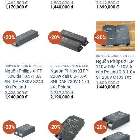
1,462,500
₫
1,800,000
₫
2,112,500
₫
Giá
Giá
Giá
Giá
Giá
Giá
1,170,000
₫
1,440,000
₫
1,690,000
₫
gốc
hiện
gốc
hiện
gốc
hiện
là:
tại
là:
tại
là:
tại
1,462,500 ₫.
là:
1,800,000 ₫.
là:
2,112,500 ₫.
là:
1,170,000 ₫.
1,440,000 ₫.
1,690,000 
-20%
-20%
-20%
DRIVER NGUỒN ĐÈN LED
Nguồn Philips Xi LP
110w DIM 1-10V, 5
DRIVER NGUỒN ĐÈN LED
DRIVER NGUỒN ĐÈN LED
Nguồn Philips Xi FP
Nguồn Philips Xi FP
cấp Poland 0.3-1.0A
150w dali 0.3-1.0A
220w dali 0.2-1.0A
S1 230V C133 sXt
SNLDAE 230V S240
SNLDAE 230V C170
1,800,000
₫
Giá
Giá
1,440,000
₫
sXt Poland
sXt Poland
gốc
hiện
2,425,000
₫
2,737,500
₫
là:
tại
Giá
Giá
Giá
Giá
1,940,000
₫
2,190,000
₫
1,800,000 ₫.
là:
gốc
hiện
gốc
hiện
1,440,000 
là:
tại
là:
tại
2,425,000 ₫.
là:
2,737,500 ₫.
là:
1,940,000 ₫.
2,190,000 ₫.
-20%
-20%
-20%