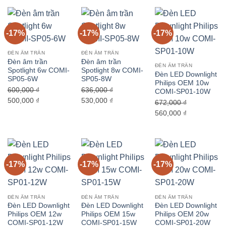
là:
tại
là:
tại
1,560,000 ₫.
là:
2,080,000 ₫.
là:
1,200,000 ₫.
1,600,000 ₫.
-17%
-17%
-17%
ĐÈN ÂM TRẦN
ĐÈN ÂM TRẦN
Đèn âm trần
Đèn âm trần
ĐÈN ÂM TRẦN
Spotlight 6w COMI-
Spotlight 8w COMI-
Đèn LED Downlight
SP05-6W
SP05-8W
Philips OEM 10w
600,000
₫
636,000
₫
COMI-SP01-10W
Giá
Giá
Giá
Giá
500,000
₫
530,000
₫
672,000
₫
gốc
hiện
gốc
hiện
Giá
Giá
560,000
₫
là:
tại
là:
tại
gốc
hiện
600,000 ₫.
là:
636,000 ₫.
là:
là:
tại
500,000 ₫.
530,000 ₫.
672,000 ₫.
là:
560,000 ₫.
-17%
-17%
-17%
ĐÈN ÂM TRẦN
ĐÈN ÂM TRẦN
ĐÈN ÂM TRẦN
Đèn LED Downlight
Đèn LED Downlight
Đèn LED Downlight
Philips OEM 12w
Philips OEM 15w
Philips OEM 20w
COMI-SP01-12W
COMI-SP01-15W
COMI-SP01-20W