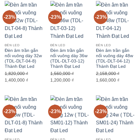
988,000 ₫.
là:
1,040,000 ₫.
là:
1,430,000 ₫.
là:
760,000 ₫.
800,000 ₫.
1,100,000 
-23%
-23%
-23%
ĐÈN LED
ĐÈN LED
ĐÈN LED
Đèn âm trần gắn
Đèn âm trần gắn
Đèn âm trần gắn
nổi vuông dày 32w
nổi vuông dày 36w
nổi vuông dày 48w
(TDL-DLT-04-8)
(TDL-DLT-03-12)
(TDL-DLT-04-12)
Thành Đạt Led
Thành Đạt Led
Thành Đạt Led
1,820,000
₫
1,560,000
₫
2,158,000
₫
Giá
Giá
Giá
Giá
Giá
Giá
1,400,000
₫
1,200,000
₫
1,660,000
₫
gốc
hiện
gốc
hiện
gốc
hiện
là:
tại
là:
tại
là:
tại
1,820,000 ₫.
là:
1,560,000 ₫.
là:
2,158,000 ₫.
là:
1,400,000 ₫.
1,200,000 ₫.
1,660,000 
-23%
-23%
-23%
ĐÈN LED
ĐÈN LED
ĐÈN LED