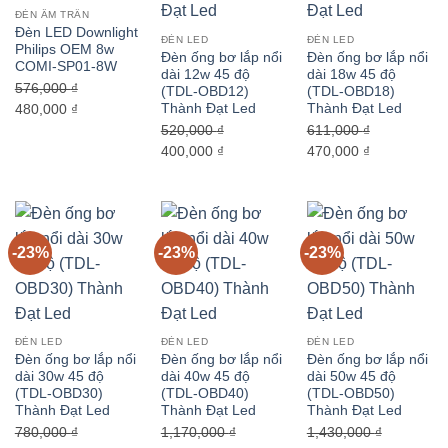
ĐÈN ÂM TRẦN
Đèn LED Downlight
ĐÈN LED
ĐÈN LED
Philips OEM 8w
Đèn ống bơ lắp nổi
Đèn ống bơ lắp nổi
COMI-SP01-8W
dài 12w 45 độ
dài 18w 45 độ
576,000
₫
(TDL-OBD12)
(TDL-OBD18)
Thành Đạt Led
Thành Đạt Led
Giá
Giá
480,000
₫
gốc
hiện
520,000
₫
611,000
₫
là:
tại
Giá
Giá
Giá
Giá
400,000
₫
470,000
₫
576,000 ₫.
là:
gốc
hiện
gốc
hiện
480,000 ₫.
là:
tại
là:
tại
520,000 ₫.
là:
611,000 ₫.
là:
400,000 ₫.
470,000 ₫.
-23%
-23%
-23%
ĐÈN LED
ĐÈN LED
ĐÈN LED
Đèn ống bơ lắp nổi
Đèn ống bơ lắp nổi
Đèn ống bơ lắp nổi
dài 30w 45 độ
dài 40w 45 độ
dài 50w 45 độ
(TDL-OBD30)
(TDL-OBD40)
(TDL-OBD50)
Thành Đạt Led
Thành Đạt Led
Thành Đạt Led
780,000
₫
1,170,000
₫
1,430,000
₫