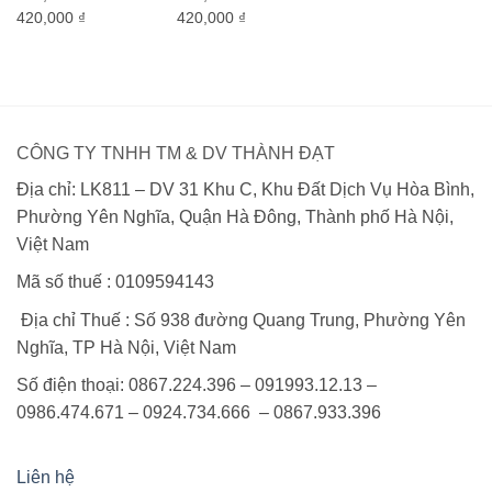
Giá
Giá
Giá
Giá
420,000
₫
420,000
₫
gốc
hiện
gốc
hiện
là:
tại
là:
tại
546,000 ₫.
là:
546,000 ₫.
là:
420,000 ₫.
420,000 ₫.
CÔNG TY TNHH TM & DV THÀNH ĐẠT
Địa chỉ: LK811 – DV 31 Khu C, Khu Đất Dịch Vụ Hòa Bình,
Phường Yên Nghĩa, Quận Hà Đông, Thành phố Hà Nội,
Việt Nam
Mã số thuế : 0109594143
Địa chỉ Thuế : Số 938 đường Quang Trung, Phường Yên
Nghĩa, TP Hà Nội, Việt Nam
Số điện thoại: 0867.224.396 – 091993.12.13 –
0986.474.671 – 0924.734.666 – 0867.933.396
Liên hệ