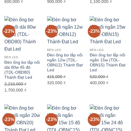
Giá
Giá
Giá
Giá
Giá
Giá
600,000
₫
900,000
₫
1,100,000
₫
gốc
hiện
gốc
hiện
gốc
hiện
là:
tại
là:
tại
là:
tại
780,000 ₫.
là:
1,170,000 ₫.
là:
1,430,000 ₫.
là:
600,000 ₫.
900,000 ₫.
1,100,000 
-23%
-23%
-23%
ĐÈN LED
ĐÈN LED
Đèn ống bơ lắp nổi
Đèn ống bơ lắp nổi
ĐÈN LED
ngắn 12w (TDL-
ngắn 15w (TDL-
Đèn ống bơ lắp nổi
OBN12) Thành Đạt
OBN15) Thành Đạt
dài 80w 45 độ
Led
Led
(TDL-OBD80)
416,000
₫
520,000
₫
Thành Đạt Led
Giá
Giá
Giá
Giá
320,000
₫
400,000
₫
2,210,000
₫
gốc
hiện
gốc
hiện
Giá
Giá
1,700,000
₫
là:
tại
là:
tại
gốc
hiện
416,000 ₫.
là:
520,000 ₫.
là:
là:
tại
320,000 ₫.
400,000 ₫.
2,210,000 ₫.
là:
1,700,000 ₫.
-23%
-23%
-23%