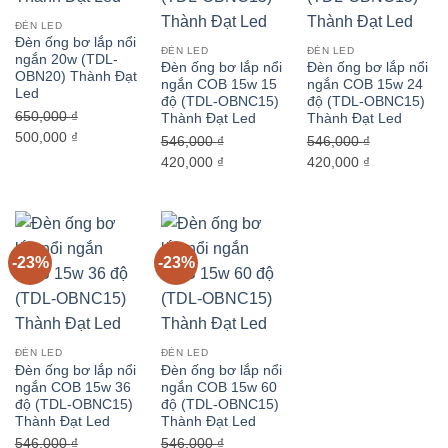
ĐÈN LED
Đèn ống bơ lắp nổi
ĐÈN LED
ĐÈN LED
ngắn 20w (TDL-
Đèn ống bơ lắp nổi
Đèn ống bơ lắp nổi
OBN20) Thành Đạt
ngắn COB 15w 15
ngắn COB 15w 24
Led
độ (TDL-OBNC15)
độ (TDL-OBNC15)
650,000
₫
Thành Đạt Led
Thành Đạt Led
Giá
Giá
500,000
₫
546,000
₫
546,000
₫
gốc
hiện
Giá
Giá
Giá
Giá
420,000
₫
420,000
₫
là:
tại
gốc
hiện
gốc
hiện
650,000 ₫.
là:
là:
tại
là:
tại
500,000 ₫.
546,000 ₫.
là:
546,000 ₫.
là:
420,000 ₫.
420,000 ₫.
-23%
-23%
ĐÈN LED
ĐÈN LED
Đèn ống bơ lắp nổi
Đèn ống bơ lắp nổi
ngắn COB 15w 36
ngắn COB 15w 60
độ (TDL-OBNC15)
độ (TDL-OBNC15)
Thành Đạt Led
Thành Đạt Led
546,000
₫
546,000
₫