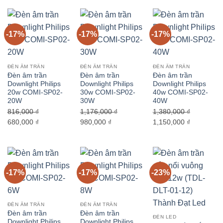
là:
tại
là:
tại
là:
tại
552,000 ₫.
là:
636,000 ₫.
là:
816,000 ₫.
là:
460,000 ₫.
530,000 ₫.
680,000 ₫.
-17%
-17%
-17%
ĐÈN ÂM TRẦN
ĐÈN ÂM TRẦN
ĐÈN ÂM TRẦN
Đèn âm trần
Đèn âm trần
Đèn âm trần
Downlight Philips
Downlight Philips
Downlight Philips
20w COMI-SP02-
30w COMI-SP02-
40w COMI-SP02-
20W
30W
40W
816,000
₫
1,176,000
₫
1,380,000
₫
Giá
Giá
Giá
Giá
Giá
Giá
680,000
₫
980,000
₫
1,150,000
₫
gốc
hiện
gốc
hiện
gốc
hiện
là:
tại
là:
tại
là:
tại
816,000 ₫.
là:
1,176,000 ₫.
là:
1,380,000 ₫.
là:
680,000 ₫.
980,000 ₫.
1,150,000 
-17%
-17%
-23%
ĐÈN ÂM TRẦN
ĐÈN ÂM TRẦN
Đèn âm trần
Đèn âm trần
ĐÈN LED
Downlight Philips
Downlight Philips