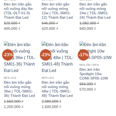
Đèn âm trần gắn
Đèn âm trần gắn
Đèn âm trần gắn
nổi vuông dày 8w
nổi vuông mỏng
nổi vuông mỏng
(TDL-DLT-01-8)
12w ( TDL-SM01-
24w ( TDL-SM01-
Thành Đạt Led
12) Thành Đạt Led
24) Thành Đạt Led
520,000
₫
546,000
₫
1,092,000
₫
Giá
Giá
Giá
Giá
Giá
Giá
400,000
₫
420,000
₫
840,000
₫
gốc
hiện
gốc
hiện
gốc
hiện
là:
tại
là:
tại
là:
tại
520,000 ₫.
là:
546,000 ₫.
là:
1,092,000 ₫.
là:
400,000 ₫.
420,000 ₫.
840,000 ₫.
-23%
-23%
-17%
ĐÈN ÂM TRẦN
Đèn âm trần
Spotlight 10w
COMI-SP05-10W
ĐÈN LED
ĐÈN LED
Đèn âm trần gắn
Đèn âm trần gắn
684,000
₫
nổi vuông mỏng
nổi vuông mỏng
Giá
Giá
570,000
₫
36w ( TDL-SM01-
48w ( TDL-SM01-
gốc
hiện
36) Thành Đạt Led
48) Thành Đạt Led
là:
tại
1,560,000
₫
2,080,000
₫
684,000 ₫.
là:
Giá
Giá
Giá
Giá
1,200,000
₫
1,600,000
₫
570,000 ₫.
gốc
hiện
gốc
hiện