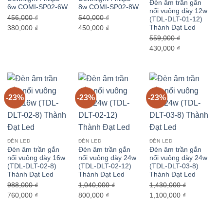
Đèn âm trần gắn
6w COMI-SP02-6W
8w COMI-SP02-8W
nổi vuông dày 12w
456,000
₫
540,000
₫
(TDL-DLT-01-12)
Thành Đạt Led
Giá
Giá
Giá
Giá
380,000
₫
450,000
₫
gốc
hiện
gốc
hiện
559,000
₫
là:
tại
là:
tại
Giá
Giá
430,000
₫
456,000 ₫.
là:
540,000 ₫.
là:
gốc
hiện
380,000 ₫.
450,000 ₫.
là:
tại
559,000 ₫.
là:
430,000 ₫.
-23%
-23%
-23%
ĐÈN LED
ĐÈN LED
ĐÈN LED
Đèn âm trần gắn
Đèn âm trần gắn
Đèn âm trần gắn
nổi vuông dày 16w
nổi vuông dày 24w
nổi vuông dày 24w
(TDL-DLT-02-8)
(TDL-DLT-02-12)
(TDL-DLT-03-8)
Thành Đạt Led
Thành Đạt Led
Thành Đạt Led
988,000
₫
1,040,000
₫
1,430,000
₫
Giá
Giá
Giá
Giá
Giá
Giá
760,000
₫
800,000
₫
1,100,000
₫
gốc
hiện
gốc
hiện
gốc
hiện
là:
tại
là:
tại
là:
tại