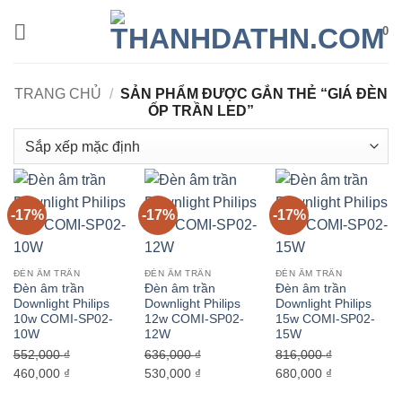
Bỏ
0
qua
nội
dung
TRANG CHỦ
/
SẢN PHẨM ĐƯỢC GẮN THẺ “GIÁ ĐÈN
ỐP TRẦN LED”
-17%
-17%
-17%
ĐÈN ÂM TRẦN
ĐÈN ÂM TRẦN
ĐÈN ÂM TRẦN
Đèn âm trần
Đèn âm trần
Đèn âm trần
Downlight Philips
Downlight Philips
Downlight Philips
10w COMI-SP02-
12w COMI-SP02-
15w COMI-SP02-
10W
12W
15W
552,000
₫
636,000
₫
816,000
₫
Giá
Giá
Giá
Giá
Giá
Giá
460,000
₫
530,000
₫
680,000
₫
gốc
hiện
gốc
hiện
gốc
hiện