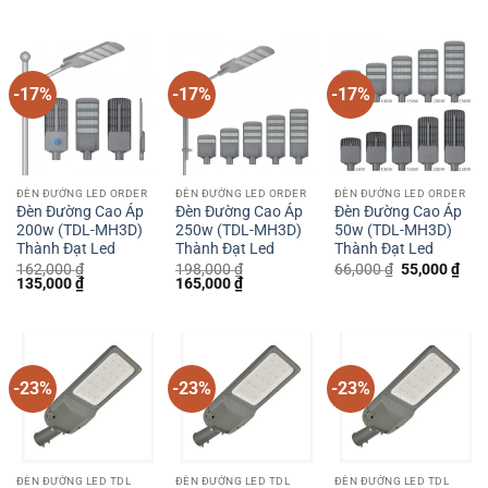
gốc
hiện
95,000 ₫.
138,000 ₫.
là:
là:
tại
115,000 ₫.
1,740,000 ₫.
là:
1,450,000 ₫.
-17%
-17%
-17%
ĐÈN ĐƯỜNG LED ORDER
ĐÈN ĐƯỜNG LED ORDER
ĐÈN ĐƯỜNG LED ORDER
Đèn Đường Cao Áp
Đèn Đường Cao Áp
Đèn Đường Cao Áp
200w (TDL-MH3D)
250w (TDL-MH3D)
50w (TDL-MH3D)
Thành Đạt Led
Thành Đạt Led
Thành Đạt Led
Giá
Giá
162,000
₫
198,000
₫
66,000
₫
55,000
₫
Giá
Giá
Giá
Giá
gốc
hiện
135,000
₫
165,000
₫
gốc
hiện
gốc
hiện
là:
tại
là:
tại
là:
tại
66,000 ₫.
là:
162,000 ₫.
là:
198,000 ₫.
là:
55,0
135,000 ₫.
165,000 ₫.
-23%
-23%
-23%
ĐÈN ĐƯỜNG LED TDL
ĐÈN ĐƯỜNG LED TDL
ĐÈN ĐƯỜNG LED TDL