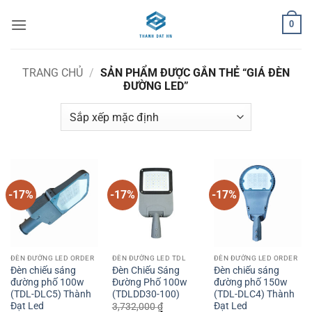
Bỏ
0
qua
nội
dung
TRANG CHỦ
/
SẢN PHẨM ĐƯỢC GẮN THẺ “GIÁ ĐÈN
ĐƯỜNG LED”
-17%
-17%
-17%
ĐÈN ĐƯỜNG LED ORDER
ĐÈN ĐƯỜNG LED TDL
ĐÈN ĐƯỜNG LED ORDER
Đèn chiếu sáng
Đèn Chiếu Sáng
Đèn chiếu sáng
đường phố 100w
Đường Phố 100w
đường phố 150w
(TDL-DLC5) Thành
(TDLDD30-100)
(TDL-DLC4) Thành
Đạt Led
Đạt Led
3,732,000
₫