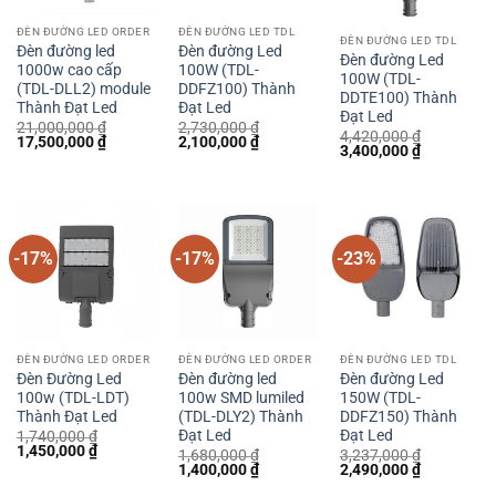
ĐÈN ĐƯỜNG LED ORDER
ĐÈN ĐƯỜNG LED TDL
ĐÈN ĐƯỜNG LED TDL
Đèn đường led
Đèn đường Led
Đèn đường Led
1000w cao cấp
100W (TDL-
100W (TDL-
(TDL-DLL2) module
DDFZ100) Thành
DDTE100) Thành
Thành Đạt Led
Đạt Led
Đạt Led
21,000,000
₫
2,730,000
₫
4,420,000
₫
Giá
Giá
Giá
Giá
17,500,000
₫
2,100,000
₫
Giá
Giá
3,400,000
₫
gốc
hiện
gốc
hiện
gốc
hiện
là:
tại
là:
tại
là:
tại
21,000,000 ₫.
là:
2,730,000 ₫.
là:
4,420,000 ₫.
là:
17,500,000 ₫.
2,100,000 ₫.
3,400,000 
-17%
-17%
-23%
ĐÈN ĐƯỜNG LED ORDER
ĐÈN ĐƯỜNG LED ORDER
ĐÈN ĐƯỜNG LED TDL
Đèn Đường Led
Đèn đường led
Đèn đường Led
100w (TDL-LDT)
100w SMD lumiled
150W (TDL-
Thành Đạt Led
(TDL-DLY2) Thành
DDFZ150) Thành
Đạt Led
Đạt Led
1,740,000
₫
Giá
Giá
1,450,000
₫
1,680,000
₫
3,237,000
₫
gốc
hiện
Giá
Giá
Giá
Giá
1,400,000
₫
2,490,000
₫
là:
tại
gốc
hiện
gốc
hiện
1,740,000 ₫.
là: