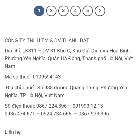
6,630,000 ₫.
là:
2,450,000 ₫.
3,900,000 ₫.
5,100,000 
1
2
3
4
5
CÔNG TY TNHH TM & DV THÀNH ĐẠT
Địa chỉ: LK811 – DV 31 Khu C, Khu Đất Dịch Vụ Hòa Bình,
Phường Yên Nghĩa, Quận Hà Đông, Thành phố Hà Nội, Việt
Nam
Mã số thuế : 0109594143
Địa chỉ Thuế : Số 938 đường Quang Trung, Phường Yên
Nghĩa, TP Hà Nội, Việt Nam
Số điện thoại: 0867.224.396 – 091993.12.13 –
0986.474.671 – 0924.734.666 – 0867.933.396
Liên hệ