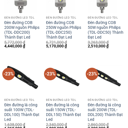
ĐÈN ĐƯỜNG LED TDL
ĐÈN ĐƯỜNG LED TDL
ĐÈN ĐƯỜNG LED TDL
Đèn đường COB
Đèn đường COB
Đèn đường COB
200W nguồn Philips
250W nguồn Philips
50W nguồn Philips
(TDL-DDC200)
(TDL-DDC250)
(TDL-DDC50) Thành
Thành Đạt Led
Thành Đạt Led
Đạt Led
5,772,000
₫
6,721,000
₫
3,263,000
₫
Giá
Giá
Giá
Giá
Giá
Giá
4,440,000
₫
5,170,000
₫
2,510,000
₫
gốc
hiện
gốc
hiện
gốc
hiện
là:
tại
là:
tại
là:
tại
5,772,000 ₫.
là:
6,721,000 ₫.
là:
3,263,000 ₫.
là:
4,440,000 ₫.
5,170,000 ₫.
2,510,000 
-23%
-23%
-23%
ĐÈN ĐƯỜNG LED TDL
ĐÈN ĐƯỜNG LED TDL
ĐÈN ĐƯỜNG LED TDL
Đèn đường lá công
Đèn đường lá công
Đèn đường lá công
suất 100W (TDL-
suất 150W (TDL-
suất 200W (TDL-
DDL100) Thành Đạt
DDL150) Thành Đạt
DDL200) Thành Đạt
Led
Led
Led
1,638,000
₫
2,340,000
₫
2,860,000
₫
Giá
Giá
Giá
Giá
Giá
Giá