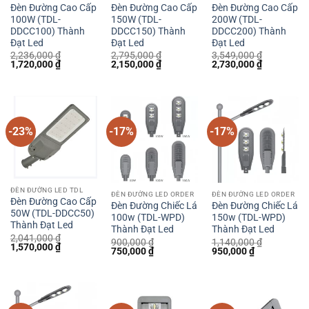
Đèn Đường Cao Cấp
Đèn Đường Cao Cấp
Đèn Đường Cao Cấp
100W (TDL-
150W (TDL-
200W (TDL-
DDCC100) Thành
DDCC150) Thành
DDCC200) Thành
Đạt Led
Đạt Led
Đạt Led
2,236,000
₫
2,795,000
₫
3,549,000
₫
Giá
Giá
Giá
Giá
Giá
Giá
1,720,000
₫
2,150,000
₫
2,730,000
₫
gốc
hiện
gốc
hiện
gốc
hiện
là:
tại
là:
tại
là:
tại
2,236,000 ₫.
là:
2,795,000 ₫.
là:
3,549,000 ₫.
là:
1,720,000 ₫.
2,150,000 ₫.
2,730,000 
-23%
-17%
-17%
ĐÈN ĐƯỜNG LED TDL
ĐÈN ĐƯỜNG LED ORDER
ĐÈN ĐƯỜNG LED ORDER
Đèn Đường Cao Cấp
Đèn Đường Chiếc Lá
Đèn Đường Chiếc Lá
50W (TDL-DDCC50)
100w (TDL-WPD)
150w (TDL-WPD)
Thành Đạt Led
Thành Đạt Led
Thành Đạt Led
2,041,000
₫
900,000
₫
1,140,000
₫
Giá
Giá
1,570,000
₫
Giá
Giá
Giá
Giá
750,000
₫
950,000
₫
gốc
hiện
gốc
hiện
gốc
hiện
là:
tại
là:
tại
là:
tại
2,041,000 ₫.
là:
900,000 ₫.
là:
1,140,000 ₫.
là:
1,570,000 ₫.
750,000 ₫.
950,000 ₫.