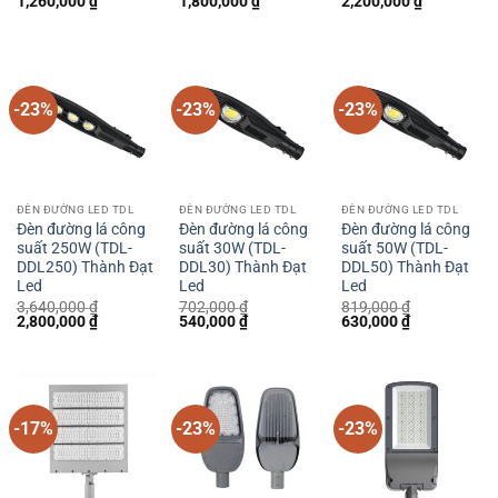
1,260,000
₫
1,800,000
₫
2,200,000
₫
gốc
hiện
gốc
hiện
gốc
hiện
là:
tại
là:
tại
là:
tại
1,638,000 ₫.
là:
2,340,000 ₫.
là:
2,860,000 ₫.
là:
1,260,000 ₫.
1,800,000 ₫.
2,200,000 
-23%
-23%
-23%
ĐÈN ĐƯỜNG LED TDL
ĐÈN ĐƯỜNG LED TDL
ĐÈN ĐƯỜNG LED TDL
Đèn đường lá công
Đèn đường lá công
Đèn đường lá công
suất 250W (TDL-
suất 30W (TDL-
suất 50W (TDL-
DDL250) Thành Đạt
DDL30) Thành Đạt
DDL50) Thành Đạt
Led
Led
Led
3,640,000
₫
702,000
₫
819,000
₫
Giá
Giá
Giá
Giá
Giá
Giá
2,800,000
₫
540,000
₫
630,000
₫
gốc
hiện
gốc
hiện
gốc
hiện
là:
tại
là:
tại
là:
tại
3,640,000 ₫.
là:
702,000 ₫.
là:
819,000 ₫.
là:
2,800,000 ₫.
540,000 ₫.
630,000 ₫.
-17%
-23%
-23%