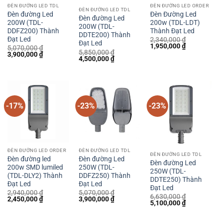
ĐÈN ĐƯỜNG LED TDL
ĐÈN ĐƯỜNG LED ORDER
ĐÈN ĐƯỜNG LED TDL
Đèn đường Led
Đèn Đường Led
Đèn đường Led
200W (TDL-
200w (TDL-LDT)
200W (TDL-
DDFZ200) Thành
Thành Đạt Led
DDTE200) Thành
Đạt Led
2,340,000
₫
Đạt Led
Giá
Giá
1,950,000
₫
5,070,000
₫
gốc
hiện
5,850,000
₫
Giá
Giá
3,900,000
₫
Giá
Giá
là:
tại
4,500,000
₫
gốc
hiện
gốc
hiện
2,340,000 ₫.
là:
là:
tại
là:
tại
1,950,000 
5,070,000 ₫.
là:
5,850,000 ₫.
là:
3,900,000 ₫.
4,500,000 ₫.
-17%
-23%
-23%
ĐÈN ĐƯỜNG LED ORDER
ĐÈN ĐƯỜNG LED TDL
ĐÈN ĐƯỜNG LED TDL
Đèn đường led
Đèn đường Led
Đèn đường Led
200w SMD lumiled
250W (TDL-
250W (TDL-
(TDL-DLY2) Thành
DDFZ250) Thành
DDTE250) Thành
Đạt Led
Đạt Led
Đạt Led
2,940,000
₫
5,070,000
₫
6,630,000
₫
Giá
Giá
Giá
Giá
2,450,000
₫
3,900,000
₫
Giá
Giá
5,100,000
₫
gốc
hiện
gốc
hiện
gốc
hiện
là:
tại
là:
tại
là:
tại
2,940,000 ₫.
là:
5,070,000 ₫.
là: