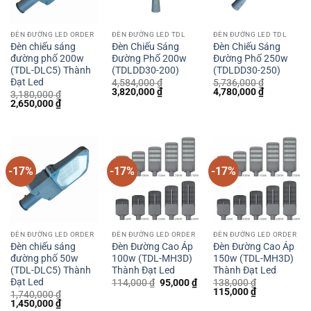
ĐÈN ĐƯỜNG LED ORDER
ĐÈN ĐƯỜNG LED TDL
ĐÈN ĐƯỜNG LED TDL
Đèn chiếu sáng
Đèn Chiếu Sáng
Đèn Chiếu Sáng
đường phố 200w
Đường Phố 200w
Đường Phố 250w
(TDL-DLC5) Thành
(TDLDD30-200)
(TDLDD30-250)
Đạt Led
4,584,000
₫
5,736,000
₫
Giá
Giá
Giá
Giá
3,820,000
₫
4,780,000
₫
3,180,000
₫
gốc
hiện
gốc
hiện
Giá
Giá
2,650,000
₫
là:
tại
là:
tại
gốc
hiện
4,584,000 ₫.
là:
5,736,000 ₫.
là:
là:
tại
3,820,000 ₫.
4,780,000 
3,180,000 ₫.
là:
2,650,000 ₫.
-17%
-17%
-17%
ĐÈN ĐƯỜNG LED ORDER
ĐÈN ĐƯỜNG LED ORDER
ĐÈN ĐƯỜNG LED ORDER
Đèn chiếu sáng
Đèn Đường Cao Áp
Đèn Đường Cao Áp
đường phố 50w
100w (TDL-MH3D)
150w (TDL-MH3D)
(TDL-DLC5) Thành
Thành Đạt Led
Thành Đạt Led
Đạt Led
Giá
Giá
114,000
₫
95,000
₫
138,000
₫
gốc
hiện
Giá
Giá
115,000
₫
1,740,000
₫
là:
tại
gốc
hiện
Giá
Giá
1,450,000
₫
114,000 ₫.
là:
là:
tại