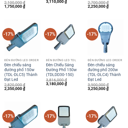
Giá
Giá
3,110,000
₫
2,100,000
₫
2,700,000
₫
gốc
hiện
Giá
Giá
Giá
Giá
1,750,000
₫
2,250,000
₫
là:
tại
gốc
hiện
gốc
hiện
3,732,000 ₫.
là:
là:
tại
là:
tại
3,110,000 ₫.
2,100,000 ₫.
là:
2,700,000 ₫.
là:
1,750,000 ₫.
2,250,000 
-17%
-17%
-17%
ĐÈN ĐƯỜNG LED ORDER
ĐÈN ĐƯỜNG LED TDL
ĐÈN ĐƯỜNG LED ORDER
Đèn chiếu sáng
Đèn Chiếu Sáng
Đèn chiếu sáng
đường phố 150w
Đường Phố 150w
đường phố 200w
(TDL-DLC5) Thành
(TDLDD30-150)
(TDL-DLC4) Thành
Đạt Led
Đạt Led
3,816,000
₫
Giá
Giá
3,180,000
₫
2,820,000
₫
3,900,000
₫
gốc
hiện
Giá
Giá
Giá
Giá
2,350,000
₫
3,250,000
₫
là:
tại
gốc
hiện
gốc
hiện
3,816,000 ₫.
là:
là:
tại
là:
tại
3,180,000 ₫.
2,820,000 ₫.
là:
3,900,000 ₫.
là:
2,350,000 ₫.
3,250,000 
-17%
-17%
-17%