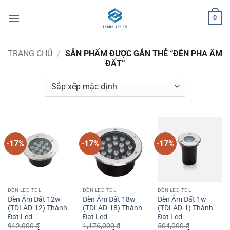
Bỏ
0
qua
nội
dung
TRANG CHỦ
/
SẢN PHẨM ĐƯỢC GẮN THẺ “ĐÈN PHA ÂM
ĐẤT”
-17%
-17%
-17%
ĐÈN LED TDL
ĐÈN LED TDL
ĐÈN LED TDL
Đèn Âm Đất 12w
Đèn Âm Đất 18w
Đèn Âm Đất 1w
(TDLAD-12) Thành
(TDLAD-18) Thành
(TDLAD-1) Thành
Đạt Led
Đạt Led
Đạt Led
912,000
₫
1,176,000
₫
504,000
₫