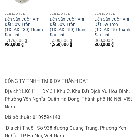
ĐÈN LED TDL
ĐÈN LED TDL
ĐÈN LED TDL
Đèn Sân Vườn Âm
Đèn Sân Vườn Âm
Đèn Sân Vườn Âm
Đất 30w Tròn
Đất 50w Tròn
Đất 5w Tròn
(TDLAD-T30) Thành
(TDLAD-T50) Thành
(TDLAD-T5) Thành
Đạt Led
Đạt Led
Đạt Led
1,176,000
₫
1,500,000
₫
360,000
₫
Giá
Giá
Giá
Giá
Giá
Giá
980,000
₫
1,250,000
₫
300,000
₫
gốc
hiện
gốc
hiện
gốc
hiện
là:
tại
là:
tại
là:
tại
1,176,000 ₫.
là:
1,500,000 ₫.
là:
360,000 ₫.
là:
980,000 ₫.
1,250,000 ₫.
300,000 ₫.
CÔNG TY TNHH TM & DV THÀNH ĐẠT
Địa chỉ: LK811 – DV 31 Khu C, Khu Đất Dịch Vụ Hòa Bình,
Phường Yên Nghĩa, Quận Hà Đông, Thành phố Hà Nội, Việt
Nam
Mã số thuế : 0109594143
Địa chỉ Thuế : Số 938 đường Quang Trung, Phường Yên
Nghĩa, TP Hà Nội, Việt Nam