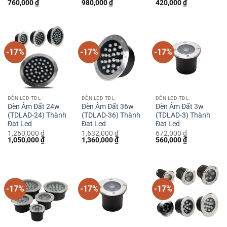
Giá
Giá
Giá
Giá
Giá
Giá
760,000
₫
980,000
₫
420,000
₫
gốc
hiện
gốc
hiện
gốc
hiện
là:
tại
là:
tại
là:
tại
912,000 ₫.
là:
1,176,000 ₫.
là:
504,000 ₫.
là:
760,000 ₫.
980,000 ₫.
420,000 ₫.
-17%
-17%
-17%
ĐÈN LED TDL
ĐÈN LED TDL
ĐÈN LED TDL
Đèn Âm Đất 24w
Đèn Âm Đất 36w
Đèn Âm Đất 3w
(TDLAD-24) Thành
(TDLAD-36) Thành
(TDLAD-3) Thành
Đạt Led
Đạt Led
Đạt Led
1,260,000
₫
1,632,000
₫
672,000
₫
Giá
Giá
Giá
Giá
Giá
Giá
1,050,000
₫
1,360,000
₫
560,000
₫
gốc
hiện
gốc
hiện
gốc
hiện
là:
tại
là:
tại
là:
tại
1,260,000 ₫.
là:
1,632,000 ₫.
là:
672,000 ₫.
là:
1,050,000 ₫.
1,360,000 ₫.
560,000 ₫.
-17%
-17%
-17%