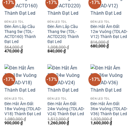
-17%
-17%
-17%
ĐÈN LED TDL
ĐÈN LED TDL
ĐÈN LED TDL
Đèn Âm Lắp Cầu
Đèn Âm Lắp Cầu
Đèn Hắt Âm Đất
Thang 5w (TDL-
Thang 9w (TDL-
12w Vuông (TDLAD-
ACTD160) Thành
ACTD220) Thành
V12) Thành Đạt Led
Đạt Led
Đạt Led
816,000
₫
Giá
Giá
680,000
₫
564,000
₫
1,008,000
₫
gốc
hiện
Giá
Giá
Giá
Giá
470,000
₫
840,000
₫
là:
tại
gốc
hiện
gốc
hiện
816,000 ₫.
là:
là:
tại
là:
tại
680,000 ₫.
564,000 ₫.
là:
1,008,000 ₫.
là:
470,000 ₫.
840,000 ₫.
-17%
-17%
-17%
ĐÈN LED TDL
ĐÈN LED TDL
ĐÈN LED TDL
Đèn Hắt Âm Đất
Đèn Hắt Âm Đất
Đèn Hắt Âm Đất
18w Vuông (TDLAD-
24w Vuông (TDLAD-
36w Vuông (TDLAD-
V18) Thành Đạt Led
V24) Thành Đạt Led
V36) Thành Đạt Led
1,080,000
₫
1,512,000
₫
1,920,000
₫
Giá
Giá
Giá
Giá
Giá
Giá
900,000
₫
1,260,000
₫
1,600,000
₫
gốc
hiện
gốc
hiện
gốc
hiện
là:
tại
là:
tại
là:
tại