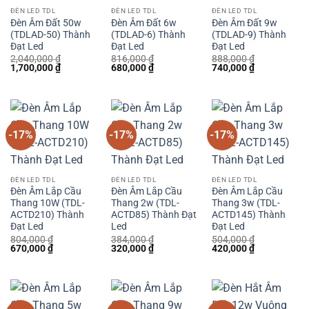
ĐÈN LED TDL
ĐÈN LED TDL
ĐÈN LED TDL
Đèn Âm Đất 50w
Đèn Âm Đất 6w
Đèn Âm Đất 9w
(TDLAD-50) Thành
(TDLAD-6) Thành
(TDLAD-9) Thành
Đạt Led
Đạt Led
Đạt Led
2,040,000
₫
816,000
₫
888,000
₫
Giá
Giá
Giá
Giá
Giá
Giá
1,700,000
₫
680,000
₫
740,000
₫
gốc
hiện
gốc
hiện
gốc
hiện
là:
tại
là:
tại
là:
tại
2,040,000 ₫.
là:
816,000 ₫.
là:
888,000 ₫.
là:
1,700,000 ₫.
680,000 ₫.
740,000 ₫.
-17%
-17%
-17%
ĐÈN LED TDL
ĐÈN LED TDL
ĐÈN LED TDL
Đèn Âm Lắp Cầu
Đèn Âm Lắp Cầu
Đèn Âm Lắp Cầu
Thang 10W (TDL-
Thang 2w (TDL-
Thang 3w (TDL-
ACTD210) Thành
ACTD85) Thành Đạt
ACTD145) Thành
Đạt Led
Led
Đạt Led
804,000
₫
384,000
₫
504,000
₫
Giá
Giá
Giá
Giá
Giá
Giá
670,000
₫
320,000
₫
420,000
₫
gốc
hiện
gốc
hiện
gốc
hiện
là:
tại
là:
tại
là:
tại
804,000 ₫.
là:
384,000 ₫.
là:
504,000 ₫.
là:
670,000 ₫.
320,000 ₫.
420,000 ₫.