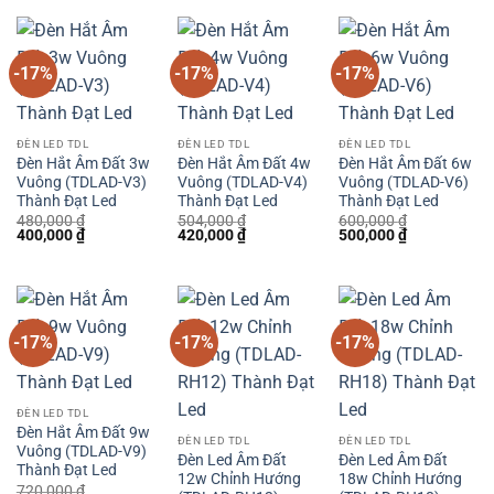
1,080,000 ₫.
là:
1,512,000 ₫.
là:
1,920,000 ₫.
là:
900,000 ₫.
1,260,000 ₫.
1,600,000 
-17%
-17%
-17%
ĐÈN LED TDL
ĐÈN LED TDL
ĐÈN LED TDL
Đèn Hắt Âm Đất 3w
Đèn Hắt Âm Đất 4w
Đèn Hắt Âm Đất 6w
Vuông (TDLAD-V3)
Vuông (TDLAD-V4)
Vuông (TDLAD-V6)
Thành Đạt Led
Thành Đạt Led
Thành Đạt Led
480,000
₫
504,000
₫
600,000
₫
Giá
Giá
Giá
Giá
Giá
Giá
400,000
₫
420,000
₫
500,000
₫
gốc
hiện
gốc
hiện
gốc
hiện
là:
tại
là:
tại
là:
tại
480,000 ₫.
là:
504,000 ₫.
là:
600,000 ₫.
là:
400,000 ₫.
420,000 ₫.
500,000 ₫.
-17%
-17%
-17%
ĐÈN LED TDL
Đèn Hắt Âm Đất 9w
ĐÈN LED TDL
ĐÈN LED TDL
Vuông (TDLAD-V9)
Đèn Led Âm Đất
Đèn Led Âm Đất
Thành Đạt Led
12w Chỉnh Hướng
18w Chỉnh Hướng
720,000
₫