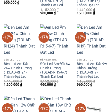
(TDLAD-RH12)
(TDLAD-RH18)
Giá
Giá
600,000
₫
Thành Đạt Led
Thành Đạt Led
gốc
hiện
là:
tại
1,152,000
₫
1,440,000
₫
720,000 ₫.
là:
Giá
Giá
Giá
Giá
960,000
₫
1,200,000
₫
600,000 ₫.
gốc
hiện
gốc
hiện
là:
tại
là:
tại
1,152,000 ₫.
là:
1,440,000 ₫.
là:
960,000 ₫.
1,200,000 
-17%
-17%
-17%
ĐÈN LED TDL
ĐÈN LED TDL
ĐÈN LED TDL
Đèn Led Âm Đất
Đèn Led Âm Đất 6w
Đèn Led Âm Đất 9w
24w Chỉnh Hướng
Chỉnh Hướng
Chỉnh Hướng
(TDLAD-RH24)
(TDLAD-RH5-6-7)
(TDLAD-RH9)
Thành Đạt Led
Thành Đạt Led
Thành Đạt Led
1,440,000
₫
1,152,000
₫
1,152,000
₫
Giá
Giá
Giá
Giá
Giá
Giá
1,200,000
₫
960,000
₫
960,000
₫
gốc
hiện
gốc
hiện
gốc
hiện
là:
tại
là:
tại
là:
tại
1,440,000 ₫.
là:
1,152,000 ₫.
là:
1,152,000 ₫.
là:
1,200,000 ₫.
960,000 ₫.
960,000 ₫.
-17%
-17%
-17%