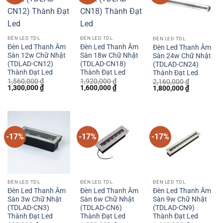
ĐÈN LED TDL
ĐÈN LED TDL
ĐÈN LED TDL
Đèn Led Thanh Âm
Đèn Led Thanh Âm
Đèn Led Thanh Âm
Sàn 12w Chữ Nhật
Sàn 18w Chữ Nhật
Sàn 24w Chữ Nhật
(TDLAD-CN12)
(TDLAD-CN18)
(TDLAD-CN24)
Thành Đạt Led
Thành Đạt Led
Thành Đạt Led
1,560,000
₫
1,920,000
₫
2,160,000
₫
Giá
Giá
Giá
Giá
1,300,000
₫
1,600,000
₫
Giá
Giá
1,800,000
₫
gốc
hiện
gốc
hiện
gốc
hiện
là:
tại
là:
tại
là:
tại
1,560,000 ₫.
là:
1,920,000 ₫.
là:
2,160,000 ₫.
là:
1,300,000 ₫.
1,600,000 ₫.
1,800,000 
-17%
-17%
-17%
ĐÈN LED TDL
ĐÈN LED TDL
ĐÈN LED TDL
Đèn Led Thanh Âm
Đèn Led Thanh Âm
Đèn Led Thanh Âm
Sàn 3w Chữ Nhật
Sàn 6w Chữ Nhật
Sàn 9w Chữ Nhật
(TDLAD-CN3)
(TDLAD-CN6)
(TDLAD-CN9)
Thành Đạt Led
Thành Đạt Led
Thành Đạt Led