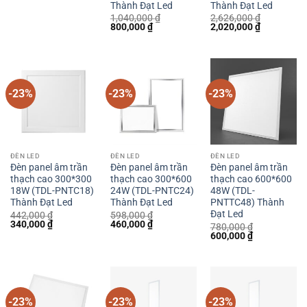
Thành Đạt Led
Thành Đạt Led
là:
tại
962,000 ₫.
là:
1,040,000
₫
2,626,000
₫
740,000 ₫.
Giá
Giá
Giá
Giá
800,000
₫
2,020,000
₫
gốc
hiện
gốc
hiện
là:
tại
là:
tại
1,040,000 ₫.
là:
2,626,000 ₫.
là:
800,000 ₫.
2,020,000 
-23%
-23%
-23%
ĐÈN LED
ĐÈN LED
ĐÈN LED
Đèn panel âm trần
Đèn panel âm trần
Đèn panel âm trần
thạch cao 300*300
thạch cao 300*600
thạch cao 600*600
18W (TDL-PNTC18)
24W (TDL-PNTC24)
48W (TDL-
Thành Đạt Led
Thành Đạt Led
PNTTC48) Thành
Đạt Led
442,000
₫
598,000
₫
Giá
Giá
Giá
Giá
340,000
₫
460,000
₫
780,000
₫
gốc
hiện
gốc
hiện
Giá
Giá
600,000
₫
là:
tại
là:
tại
gốc
hiện
442,000 ₫.
là:
598,000 ₫.
là:
là:
tại
340,000 ₫.
460,000 ₫.
780,000 ₫.
là:
600,000 ₫.
-23%
-23%
-23%