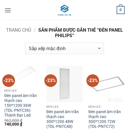
Bỏ
0
qua
nội
dung
TRANG CHỦ
/
SẢN PHẨM ĐƯỢC GẮN THẺ “ĐÈN PANEL
PHILIPS”
-23%
-23%
-23%
ĐÈN LED
Đèn panel âm trần
thạch cao
150*1200 36W
ĐÈN LED
ĐÈN LED
(TDL-PNTC36)
Đèn panel âm trần
Đèn panel âm trần
Thành Đạt Led
thạch cao
thạch cao
962,000
₫
300*1200 48W
300*1200 72W
Giá
Giá
740,000
₫
(TDL-PNTC48)
(TDL-PNTC72)
gốc
hiện