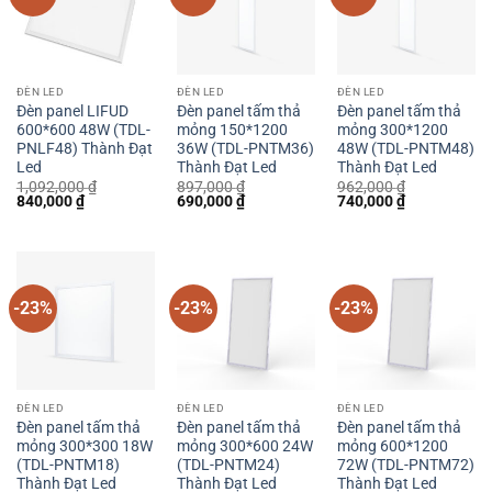
ĐÈN LED
ĐÈN LED
ĐÈN LED
Đèn panel LIFUD
Đèn panel tấm thả
Đèn panel tấm thả
600*600 48W (TDL-
mỏng 150*1200
mỏng 300*1200
PNLF48) Thành Đạt
36W (TDL-PNTM36)
48W (TDL-PNTM48)
Led
Thành Đạt Led
Thành Đạt Led
1,092,000
₫
897,000
₫
962,000
₫
Giá
Giá
Giá
Giá
Giá
Giá
840,000
₫
690,000
₫
740,000
₫
gốc
hiện
gốc
hiện
gốc
hiện
là:
tại
là:
tại
là:
tại
1,092,000 ₫.
là:
897,000 ₫.
là:
962,000 ₫.
là:
840,000 ₫.
690,000 ₫.
740,000 ₫.
-23%
-23%
-23%
ĐÈN LED
ĐÈN LED
ĐÈN LED
Đèn panel tấm thả
Đèn panel tấm thả
Đèn panel tấm thả
mỏng 300*300 18W
mỏng 300*600 24W
mỏng 600*1200
(TDL-PNTM18)
(TDL-PNTM24)
72W (TDL-PNTM72)
Thành Đạt Led
Thành Đạt Led
Thành Đạt Led