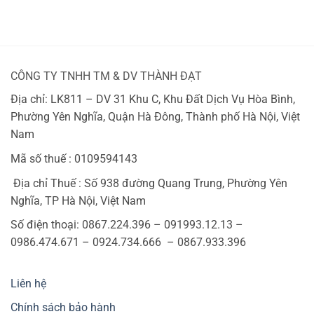
gốc
hiện
là:
tại
468,000 ₫.
là:
360,000 ₫.
CÔNG TY TNHH TM & DV THÀNH ĐẠT
Địa chỉ: LK811 – DV 31 Khu C, Khu Đất Dịch Vụ Hòa Bình,
Phường Yên Nghĩa, Quận Hà Đông, Thành phố Hà Nội, Việt
Nam
Mã số thuế : 0109594143
Địa chỉ Thuế : Số 938 đường Quang Trung, Phường Yên
Nghĩa, TP Hà Nội, Việt Nam
Số điện thoại: 0867.224.396 – 091993.12.13 –
0986.474.671 – 0924.734.666 – 0867.933.396
Liên hệ
Chính sách bảo hành