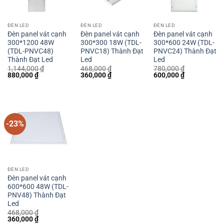
ĐÈN LED
ĐÈN LED
ĐÈN LED
Đèn panel vát cạnh
Đèn panel vát cạnh
Đèn panel vát cạnh
300*1200 48W
300*300 18W (TDL-
300*600 24W (TDL-
(TDL-PNVC48)
PNVC18) Thành Đạt
PNVC24) Thành Đạt
Thành Đạt Led
Led
Led
1,144,000
₫
468,000
₫
780,000
₫
Giá
Giá
Giá
Giá
Giá
Giá
880,000
₫
360,000
₫
600,000
₫
gốc
hiện
gốc
hiện
gốc
hiện
là:
tại
là:
tại
là:
tại
1,144,000 ₫.
là:
468,000 ₫.
là:
780,000 ₫.
là:
880,000 ₫.
360,000 ₫.
600,000 ₫.
-23%
ĐÈN LED
Đèn panel vát cạnh
600*600 48W (TDL-
PNV48) Thành Đạt
Led
468,000
₫
Giá
Giá
360,000
₫